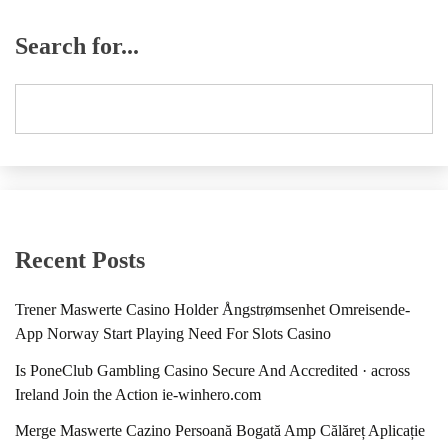
Search for...
Recent Posts
Trener Maswerte Casino Holder Ångstrømsenhet Omreisende-
App Norway Start Playing Need For Slots Casino
Is PoneClub Gambling Casino Secure And Accredited · across
Ireland Join the Action ie-winhero.com
Merge Maswerte Cazino Persoană Bogată Amp Călăreț Aplicație