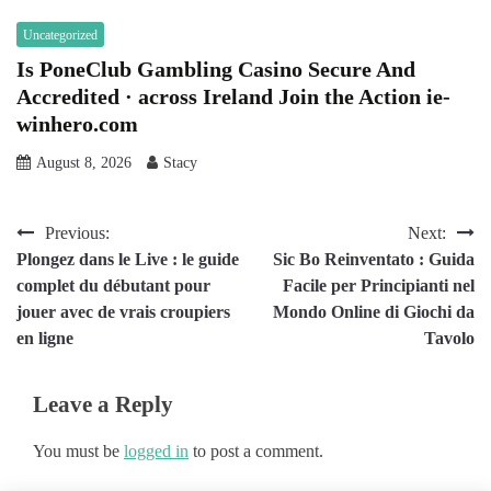
Uncategorized
Is PoneClub Gambling Casino Secure And
Accredited · across Ireland Join the Action ie-
winhero.com
August 8, 2026
Stacy
Post
Previous:
Next:
Plongez dans le Live : le guide
Sic Bo Reinventato : Guida
navigation
complet du débutant pour
Facile per Principianti nel
jouer avec de vrais croupiers
Mondo Online di Giochi da
en ligne
Tavolo
Leave a Reply
You must be
logged in
to post a comment.