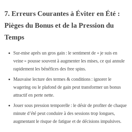
7. Erreurs Courantes à Éviter en Été :
Pièges du Bonus et de la Pression du
Temps
Sur‑mise après un gros gain : le sentiment de « je suis en
veine » pousse souvent à augmenter les mises, ce qui annule
rapidement les bénéfices des free spins.
Mauvaise lecture des termes & conditions : ignorer le
wagering ou le plafond de gain peut transformer un bonus
attractif en perte nette.
Jouer sous pression temporelle : le désir de profiter de chaque
minute d’été peut conduire à des sessions trop longues,
augmentant le risque de fatigue et de décisions impulsives.