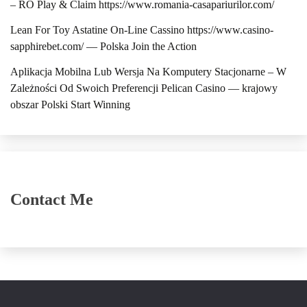
– RO Play & Claim https://www.romania-casapariurilor.com/
Lean For Toy Astatine On-Line Cassino https://www.casino-
sapphirebet.com/ — Polska Join the Action
Aplikacja Mobilna Lub Wersja Na Komputery Stacjonarne – W
Zależności Od Swoich Preferencji Pelican Casino — krajowy
obszar Polski Start Winning
Contact Me