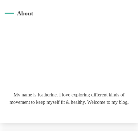
About
My name is Katherine. I love exploring different kinds of
movement to keep myself fit & healthy. Welcome to my blog.