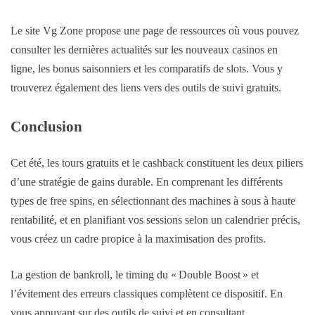
Le site Vg Zone propose une page de ressources où vous pouvez
consulter les dernières actualités sur les nouveaux casinos en
ligne, les bonus saisonniers et les comparatifs de slots. Vous y
trouverez également des liens vers des outils de suivi gratuits.
Conclusion
Cet été, les tours gratuits et le cashback constituent les deux piliers
d’une stratégie de gains durable. En comprenant les différents
types de free spins, en sélectionnant des machines à sous à haute
rentabilité, et en planifiant vos sessions selon un calendrier précis,
vous créez un cadre propice à la maximisation des profits.
La gestion de bankroll, le timing du « Double Boost » et
l’évitement des erreurs classiques complètent ce dispositif. En
vous appuyant sur des outils de suivi et en consultant