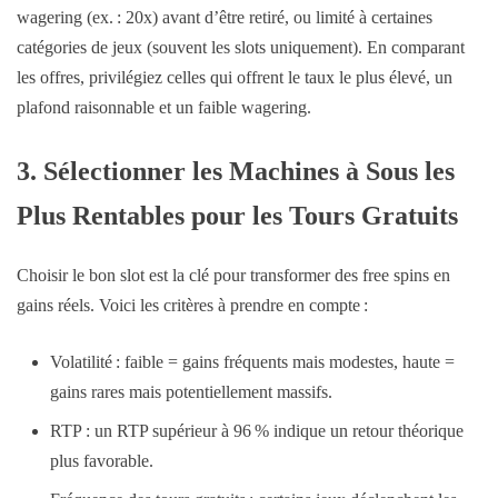
wagering (ex. : 20x) avant d’être retiré, ou limité à certaines
catégories de jeux (souvent les slots uniquement). En comparant
les offres, privilégiez celles qui offrent le taux le plus élevé, un
plafond raisonnable et un faible wagering.
3. Sélectionner les Machines à Sous les
Plus Rentables pour les Tours Gratuits
Choisir le bon slot est la clé pour transformer des free spins en
gains réels. Voici les critères à prendre en compte :
Volatilité : faible = gains fréquents mais modestes, haute =
gains rares mais potentiellement massifs.
RTP : un RTP supérieur à 96 % indique un retour théorique
plus favorable.