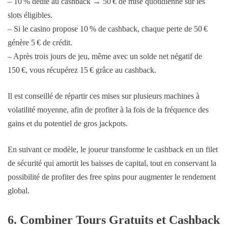
– 10 % dédié au cashback → 50 € de mise quotidienne sur les
slots éligibles.
– Si le casino propose 10 % de cashback, chaque perte de 50 €
génère 5 € de crédit.
– Après trois jours de jeu, même avec un solde net négatif de
150 €, vous récupérez 15 € grâce au cashback.
Il est conseillé de répartir ces mises sur plusieurs machines à
volatilité moyenne, afin de profiter à la fois de la fréquence des
gains et du potentiel de gros jackpots.
En suivant ce modèle, le joueur transforme le cashback en un filet
de sécurité qui amortit les baisses de capital, tout en conservant la
possibilité de profiter des free spins pour augmenter le rendement
global.
6. Combiner Tours Gratuits et Cashback