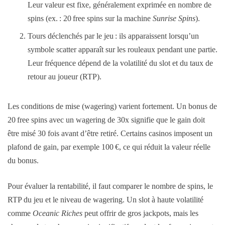
Leur valeur est fixe, généralement exprimée en nombre de
spins (ex. : 20 free spins sur la machine
Sunrise Spins
).
Tours déclenchés par le jeu : ils apparaissent lorsqu’un
symbole scatter apparaît sur les rouleaux pendant une partie.
Leur fréquence dépend de la volatilité du slot et du taux de
retour au joueur (RTP).
Les conditions de mise (wagering) varient fortement. Un bonus de
20 free spins avec un wagering de 30x signifie que le gain doit
être misé 30 fois avant d’être retiré. Certains casinos imposent un
plafond de gain, par exemple 100 €, ce qui réduit la valeur réelle
du bonus.
Pour évaluer la rentabilité, il faut comparer le nombre de spins, le
RTP du jeu et le niveau de wagering. Un slot à haute volatilité
comme
Oceanic Riches
peut offrir de gros jackpots, mais les