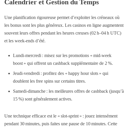
Calendrier et Gestion du Temps
Une planification rigoureuse permet d’exploiter les créneaux où
les bonus sont les plus généreux. Les casinos en ligne augmentent
souvent leurs offres pendant les heures creuses (02 h–04 h UTC)
et les week‑ends d’été.
Lundi‑mercredi : misez sur les promotions « mid‑week
boost » qui offrent un cashback supplémentaire de 2 %.
Jeudi‑vendredi : profitez des « happy hour slots » qui
doublent les free spins sur certains titres.
Samedi‑dimanche : les meilleures offres de cashback (jusqu’à
15 %) sont généralement actives.
Une technique efficace est le « slot‑sprint » : jouez intensément
pendant 30 minutes, puis faites une pause de 10 minutes. Cette