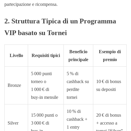
partecipazione e ricompensa.
2. Struttura Tipica di un Programma
VIP basato su Tornei
Beneficio
Esempio di
Livello
Requisiti tipici
principale
premio
5 000 punti
5 % di
torneo o
cashback su
10 € di bonus
Bronze
1 000 € di
perdite
su depositi
buy‑in mensile
tornei
10 % di
15 000 punti o
20 € di bonus
cashback +
Silver
3 000 € di
+ accesso a
1 entry
buy‑in
tornei “Silver”