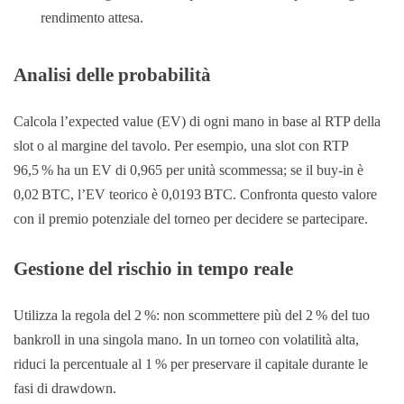
rendimento attesa.
Analisi delle probabilità
Calcola l’expected value (EV) di ogni mano in base al RTP della
slot o al margine del tavolo. Per esempio, una slot con RTP
96,5 % ha un EV di 0,965 per unità scommessa; se il buy‑in è
0,02 BTC, l’EV teorico è 0,0193 BTC. Confronta questo valore
con il premio potenziale del torneo per decidere se partecipare.
Gestione del rischio in tempo reale
Utilizza la regola del 2 %: non scommettere più del 2 % del tuo
bankroll in una singola mano. In un torneo con volatilità alta,
riduci la percentuale al 1 % per preservare il capitale durante le
fasi di drawdown.