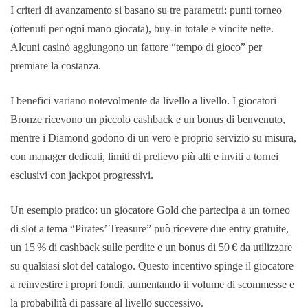
I criteri di avanzamento si basano su tre parametri: punti torneo
(ottenuti per ogni mano giocata), buy‑in totale e vincite nette.
Alcuni casinò aggiungono un fattore “tempo di gioco” per
premiare la costanza.
I benefici variano notevolmente da livello a livello. I giocatori
Bronze ricevono un piccolo cashback e un bonus di benvenuto,
mentre i Diamond godono di un vero e proprio servizio su misura,
con manager dedicati, limiti di prelievo più alti e inviti a tornei
esclusivi con jackpot progressivi.
Un esempio pratico: un giocatore Gold che partecipa a un torneo
di slot a tema “Pirates’ Treasure” può ricevere due entry gratuite,
un 15 % di cashback sulle perdite e un bonus di 50 € da utilizzare
su qualsiasi slot del catalogo. Questo incentivo spinge il giocatore
a reinvestire i propri fondi, aumentando il volume di scommesse e
la probabilità di passare al livello successivo.