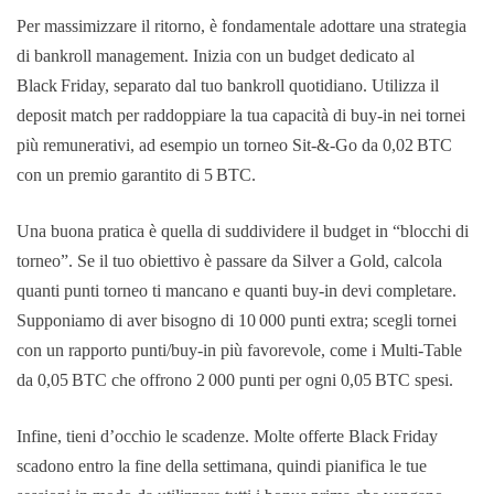
Per massimizzare il ritorno, è fondamentale adottare una strategia
di bankroll management. Inizia con un budget dedicato al
Black Friday, separato dal tuo bankroll quotidiano. Utilizza il
deposit match per raddoppiare la tua capacità di buy‑in nei tornei
più remunerativi, ad esempio un torneo Sit‑&‑Go da 0,02 BTC
con un premio garantito di 5 BTC.
Una buona pratica è quella di suddividere il budget in “blocchi di
torneo”. Se il tuo obiettivo è passare da Silver a Gold, calcola
quanti punti torneo ti mancano e quanti buy‑in devi completare.
Supponiamo di aver bisogno di 10 000 punti extra; scegli tornei
con un rapporto punti/buy‑in più favorevole, come i Multi‑Table
da 0,05 BTC che offrono 2 000 punti per ogni 0,05 BTC spesi.
Infine, tieni d’occhio le scadenze. Molte offerte Black Friday
scadono entro la fine della settimana, quindi pianifica le tue