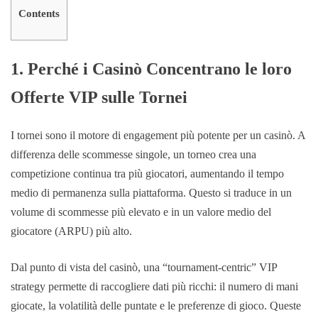
Contents
1. Perché i Casinò Concentrano le loro
Offerte VIP sulle Tornei
I tornei sono il motore di engagement più potente per un casinò. A
differenza delle scommesse singole, un torneo crea una
competizione continua tra più giocatori, aumentando il tempo
medio di permanenza sulla piattaforma. Questo si traduce in un
volume di scommesse più elevato e in un valore medio del
giocatore (ARPU) più alto.
Dal punto di vista del casinò, una “tournament‑centric” VIP
strategy permette di raccogliere dati più ricchi: il numero di mani
giocate, la volatilità delle puntate e le preferenze di gioco. Queste