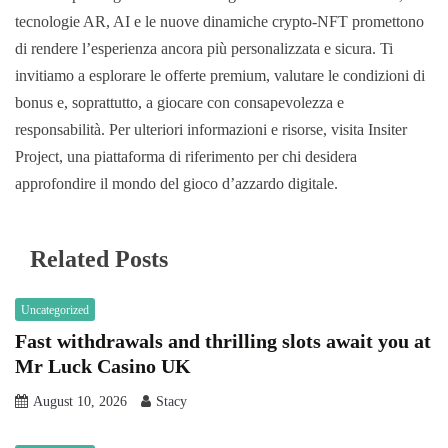
tecnologie AR, AI e le nuove dinamiche crypto‑NFT promettono
di rendere l’esperienza ancora più personalizzata e sicura. Ti
invitiamo a esplorare le offerte premium, valutare le condizioni di
bonus e, soprattutto, a giocare con consapevolezza e
responsabilità. Per ulteriori informazioni e risorse, visita Insiter
Project, una piattaforma di riferimento per chi desidera
approfondire il mondo del gioco d’azzardo digitale.
Related Posts
Uncategorized
Fast withdrawals and thrilling slots await you at
Mr Luck Casino UK
August 10, 2026
Stacy