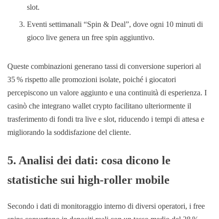
slot.
Eventi settimanali “Spin & Deal”, dove ogni 10 minuti di
gioco live genera un free spin aggiuntivo.
Queste combinazioni generano tassi di conversione superiori al
35 % rispetto alle promozioni isolate, poiché i giocatori
percepiscono un valore aggiunto e una continuità di esperienza. I
casinò che integrano wallet crypto facilitano ulteriormente il
trasferimento di fondi tra live e slot, riducendo i tempi di attesa e
migliorando la soddisfazione del cliente.
5. Analisi dei dati: cosa dicono le
statistiche sui high‑roller mobile
Secondo i dati di monitoraggio interno di diversi operatori, i free