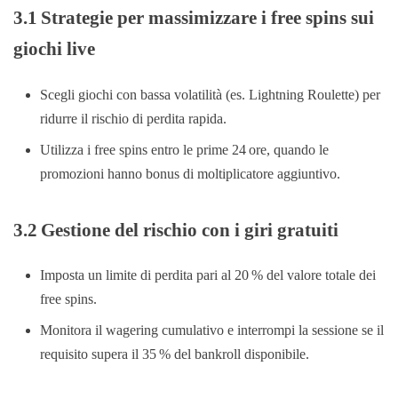
3.1 Strategie per massimizzare i free spins sui
giochi live
Scegli giochi con bassa volatilità (es. Lightning Roulette) per
ridurre il rischio di perdita rapida.
Utilizza i free spins entro le prime 24 ore, quando le
promozioni hanno bonus di moltiplicatore aggiuntivo.
3.2 Gestione del rischio con i giri gratuiti
Imposta un limite di perdita pari al 20 % del valore totale dei
free spins.
Monitora il wagering cumulativo e interrompi la sessione se il
requisito supera il 35 % del bankroll disponibile.