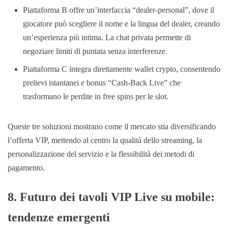
Piattaforma B offre un’interfaccia “dealer‑personal”, dove il
giocatore può scegliere il nome e la lingua del dealer, creando
un’esperienza più intima. La chat privata permette di
negoziare limiti di puntata senza interferenze.
Piattaforma C integra direttamente wallet crypto, consentendo
prelievi istantanei e bonus “Cash‑Back Live” che
trasformano le perdite in free spins per le slot.
Queste tre soluzioni mostrano come il mercato stia diversificando
l’offerta VIP, mettendo al centro la qualità dello streaming, la
personalizzazione del servizio e la flessibilità dei metodi di
pagamento.
8. Futuro dei tavoli VIP Live su mobile:
tendenze emergenti