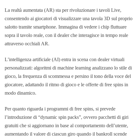
La realtà aumentata (AR) sta per rivoluzionare i tavoli Live,
consentendo ai giocatori di visualizzare una tavola 3D sul proprio
salotto tramite smartphone. Immagina di vedere i chip fluttuare
sopra il tavolo reale, con il dealer che interagisce in tempo reale
attraverso occhiali AR.
L’intelligenza artificiale (AI) entra in scena con dealer virtuali
personalizzati: algoritmi di machine learning analizzano lo stile di
gioco, la frequenza di scommessa e persino il tono della voce del
giocatore, adattando il ritmo di gioco e le offerte di free spins in
modo dinamico.
Per quanto riguarda i programmi di free spins, si prevede
l’introduzione di “dynamic spin packs”, ovvero pacchetti di giri
gratuiti che si aggiornano in base al comportamento dell’utente,
aumentando il valore di ciascun giro quando il bankroll scende