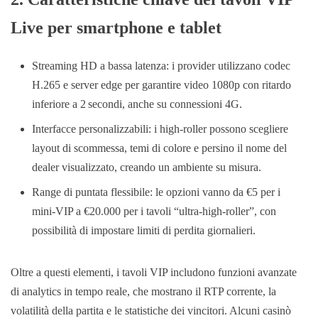
Live per smartphone e tablet
Streaming HD a bassa latenza: i provider utilizzano codec
H.265 e server edge per garantire video 1080p con ritardo
inferiore a 2 secondi, anche su connessioni 4G.
Interfacce personalizzabili: i high‑roller possono scegliere
layout di scommessa, temi di colore e persino il nome del
dealer visualizzato, creando un ambiente su misura.
Range di puntata flessibile: le opzioni vanno da €5 per i
mini‑VIP a €20.000 per i tavoli “ultra‑high‑roller”, con
possibilità di impostare limiti di perdita giornalieri.
Oltre a questi elementi, i tavoli VIP includono funzioni avanzate
di analytics in tempo reale, che mostrano il RTP corrente, la
volatilità della partita e le statistiche dei vincitori. Alcuni casinò