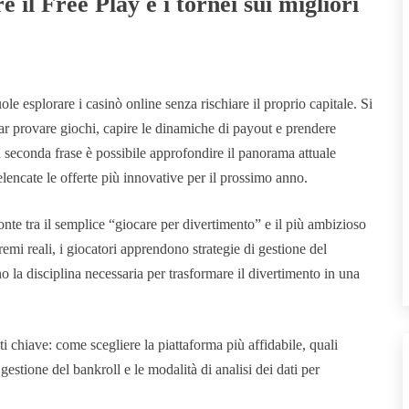
e il Free Play e i tornei sui migliori
ole esplorare i casinò online senza rischiare il proprio capitale. Si
er far provare giochi, capire le dinamiche di payout e prendere
a seconda frase è possibile approfondire il panorama attuale
lencate le offerte più innovative per il prossimo anno.
 ponte tra il semplice “giocare per divertimento” e il più ambizioso
emi reali, i giocatori apprendono strategie di gestione del
no la disciplina necessaria per trasformare il divertimento in una
i chiave: come scegliere la piattaforma più affidabile, quali
i gestione del bankroll e le modalità di analisi dei dati per