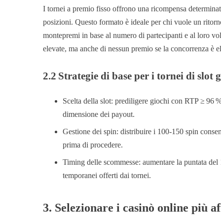
I tornei a premio fisso offrono una ricompensa determinat
posizioni. Questo formato è ideale per chi vuole un ritorno
montepremi in base al numero di partecipanti e al loro vol
elevate, ma anche di nessun premio se la concorrenza è el
2.2 Strategie di base per i tornei di slot 
Scelta della slot: prediligere giochi con RTP ≥ 96 % 
dimensione dei payout.
Gestione dei spin: distribuire i 100‑150 spin consent
prima di procedere.
Timing delle scommesse: aumentare la puntata del 1
temporanei offerti dai tornei.
3. Selezionare i casinò online più af