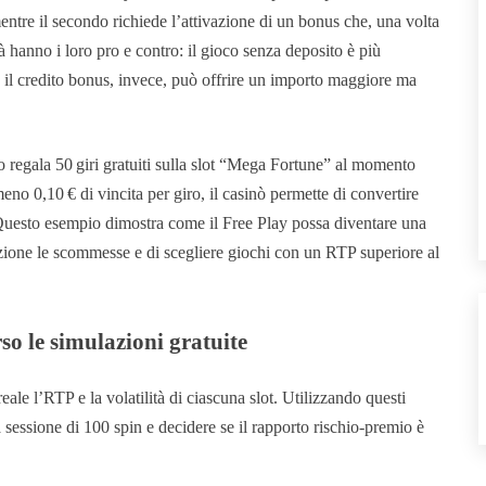
entre il secondo richiede l’attivazione di un bonus che, una volta
 hanno i loro pro e contro: il gioco senza deposito è più
 il credito bonus, invece, può offrire un importo maggiore ma
o regala 50 giri gratuiti sulla slot “Mega Fortune” al momento
meno 0,10 € di vincita per giro, il casinò permette di convertire
i. Questo esempio dimostra come il Free Play possa diventare una
nzione le scommesse e di scegliere giochi con un RTP superiore al
so le simulazioni gratuite
ale l’RTP e la volatilità di ciascuna slot. Utilizzando questi
a sessione di 100 spin e decidere se il rapporto rischio‑premio è