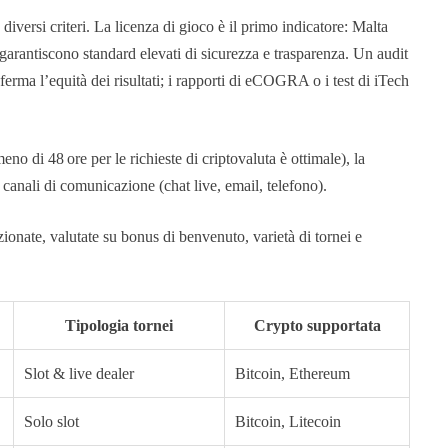
diversi criteri. La licenza di gioco è il primo indicatore: Malta
tiscono standard elevati di sicurezza e trasparenza. Un audit
 l’equità dei risultati; i rapporti di eCOGRA o i test di iTech
no di 48 ore per le richieste di criptovaluta è ottimale), la
 canali di comunicazione (chat live, email, telefono).
zionate, valutate su bonus di benvenuto, varietà di tornei e
Tipologia tornei
Crypto supportata
Slot & live dealer
Bitcoin, Ethereum
Solo slot
Bitcoin, Litecoin