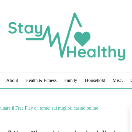
OG
About
Health & Fitness
Family
Household
Misc.
uttare il Free Play e i tornei sui migliori casinò online