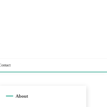
Contact
About