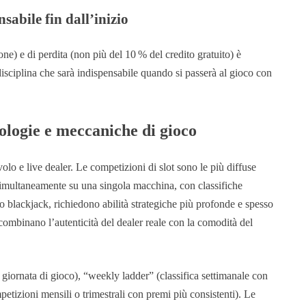
sabile fin dall’inizio
ne) e di perdita (non più del 10 % del credito gratuito) è
sciplina che sarà indispensabile quando si passerà al gioco con
ipologie e meccaniche di gioco
avolo e live dealer. Le competizioni di slot sono le più diffuse
simultaneamente su una singola macchina, con classifiche
o blackjack, richiedono abilità strategiche più profonde e spesso
 combinano l’autenticità del dealer reale con la comodità del
giornata di gioco), “weekly ladder” (classifica settimanale con
tizioni mensili o trimestrali con premi più consistenti). Le