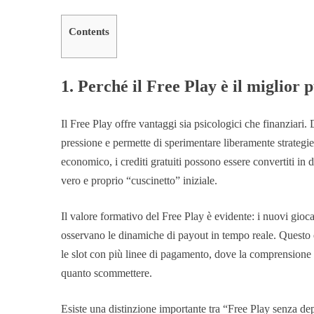
Contents
1. Perché il Free Play è il miglior 
Il Free Play offre vantaggi sia psicologici che finanziari.
pressione e permette di sperimentare liberamente strategie
economico, i crediti gratuiti possono essere convertiti in 
vero e proprio “cuscinetto” iniziale.
Il valore formativo del Free Play è evidente: i nuovi gioca
osservano le dinamiche di payout in tempo reale. Questo è
le slot con più linee di pagamento, dove la comprensione d
quanto scommettere.
Esiste una distinzione importante tra “Free Play senza dep