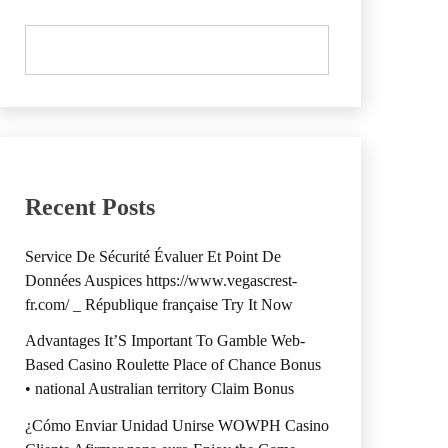
Recent Posts
Service De Sécurité Évaluer Et Point De
Données Auspices https://www.vegascrest-
fr.com/ _ République française Try It Now
Advantages It’S Important To Gamble Web-
Based Casino Roulette Place of Chance Bonus
• national Australian territory Claim Bonus
¿Cómo Enviar Unidad Unirse WOWPH Casino