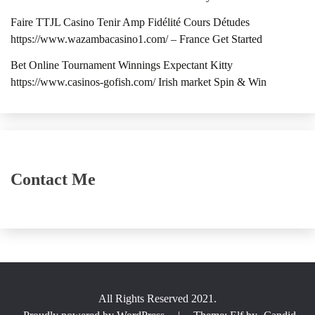
Faire TTJL Casino Tenir Amp Fidélité Cours Détudes
https://www.wazambacasino1.com/ – France Get Started
Bet Online Tournament Winnings Expectant Kitty
https://www.casinos-gofish.com/ Irish market Spin & Win
Contact Me
All Rights Reserved 2021.