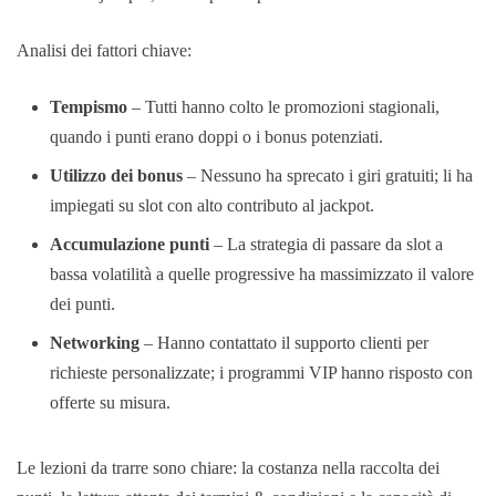
Analisi dei fattori chiave:
Tempismo
– Tutti hanno colto le promozioni stagionali,
quando i punti erano doppi o i bonus potenziati.
Utilizzo dei bonus
– Nessuno ha sprecato i giri gratuiti; li ha
impiegati su slot con alto contributo al jackpot.
Accumulazione punti
– La strategia di passare da slot a
bassa volatilità a quelle progressive ha massimizzato il valore
dei punti.
Networking
– Hanno contattato il supporto clienti per
richieste personalizzate; i programmi VIP hanno risposto con
offerte su misura.
Le lezioni da trarre sono chiare: la costanza nella raccolta dei