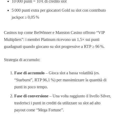
10 000 punti = 10 € di credito slot
5 000 punti extra per giocatori Gold su slot con contributo
jackpot ≥ 0,05 %
Casinos top come BetWinner e Mansion Casino offrono “VIP
Multipliers”: i membri Platinum ricevono un 1,5× sui punti
guadagnati quando giocano su slot progressive a RTP ≥ 96 %.
Strategia di accumulo:
Fase di accumulo
– Gioca slot a bassa volatilità (es.
“Starburst”, RTP 96,1 %) per massimizzare la quantità di
punti in poco tempo.
Fase di conversione
– Una volta raggiunto il livello Silver,
trasferisci i punti in crediti da utilizzare su slot ad alto
payout come “Mega Fortune”.