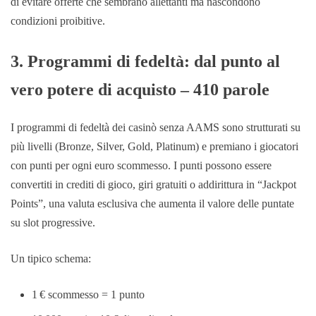
di evitare offerte che sembrano allettanti ma nascondono
condizioni proibitive.
3. Programmi di fedeltà: dal punto al
vero potere di acquisto – 410 parole
I programmi di fedeltà dei casinò senza AAMS sono strutturati su
più livelli (Bronze, Silver, Gold, Platinum) e premiano i giocatori
con punti per ogni euro scommesso. I punti possono essere
convertiti in crediti di gioco, giri gratuiti o addirittura in “Jackpot
Points”, una valuta esclusiva che aumenta il valore delle puntate
su slot progressive.
Un tipico schema:
1 € scommesso = 1 punto