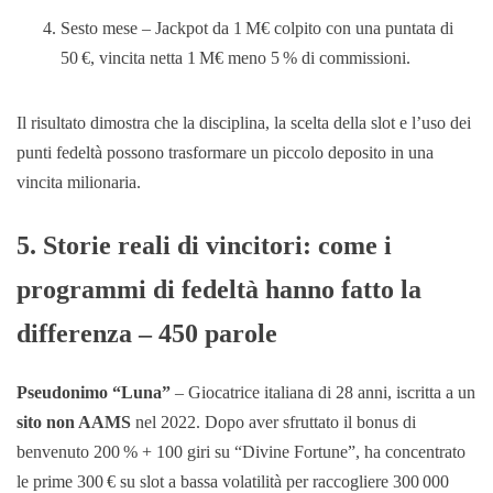
Sesto mese – Jackpot da 1 M€ colpito con una puntata di
50 €, vincita netta 1 M€ meno 5 % di commissioni.
Il risultato dimostra che la disciplina, la scelta della slot e l’uso dei
punti fedeltà possono trasformare un piccolo deposito in una
vincita milionaria.
5. Storie reali di vincitori: come i
programmi di fedeltà hanno fatto la
differenza – 450 parole
Pseudonimo “Luna”
– Giocatrice italiana di 28 anni, iscritta a un
sito non AAMS
nel 2022. Dopo aver sfruttato il bonus di
benvenuto 200 % + 100 giri su “Divine Fortune”, ha concentrato
le prime 300 € su slot a bassa volatilità per raccogliere 300 000