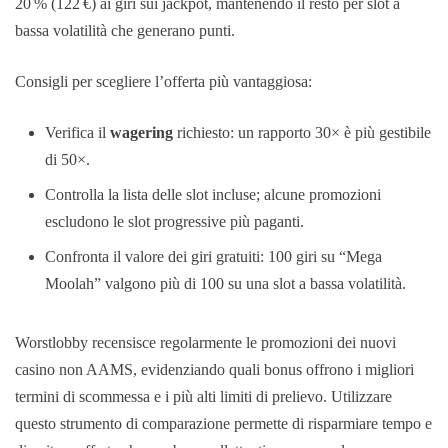
20 % (122 €) ai giri sui jackpot, mantenendo il resto per slot a
bassa volatilità che generano punti.
Consigli per scegliere l’offerta più vantaggiosa:
Verifica il
wagering
richiesto: un rapporto 30× è più gestibile
di 50×.
Controlla la lista delle slot incluse; alcune promozioni
escludono le slot progressive più paganti.
Confronta il valore dei giri gratuiti: 100 giri su “Mega
Moolah” valgono più di 100 su una slot a bassa volatilità.
Worstlobby recensisce regolarmente le promozioni dei nuovi
casino non AAMS, evidenziando quali bonus offrono i migliori
termini di scommessa e i più alti limiti di prelievo. Utilizzare
questo strumento di comparazione permette di risparmiare tempo e