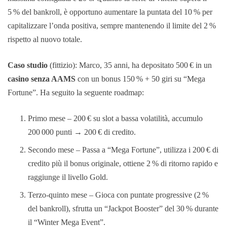
5 % del bankroll, è opportuno aumentare la puntata del 10 % per
capitalizzare l’onda positiva, sempre mantenendo il limite del 2 %
rispetto al nuovo totale.
Caso studio
(fittizio): Marco, 35 anni, ha depositato 500 € in un
casino senza AAMS
con un bonus 150 % + 50 giri su “Mega
Fortune”. Ha seguito la seguente roadmap:
Primo mese – 200 € su slot a bassa volatilità, accumulo
200 000 punti → 200 € di credito.
Secondo mese – Passa a “Mega Fortune”, utilizza i 200 € di
credito più il bonus originale, ottiene 2 % di ritorno rapido e
raggiunge il livello Gold.
Terzo‑quinto mese – Gioca con puntate progressive (2 %
del bankroll), sfrutta un “Jackpot Booster” del 30 % durante
il “Winter Mega Event”.