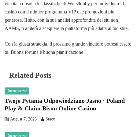
vincita, consulta le classifiche di Worstlobby per individuare il
casinò con il miglior programma VIP e le promozioni più
generose. Il sito, con la sua analisi approfondita dei siti non
AAMS, ti aiuterà a scegliere la piattaforma più adatta al tuo stile.
Con la giusta strategia, il prossimo grande vincitore potresti essere
tu. Buona fortuna e buona pianificazione!
Related Posts
Uncategorized
Twoje Pytania Odpowiedziano Jasno · Poland
Play & Claim Bison Online Casino
August 7, 2026
Stacy
Uncategorized