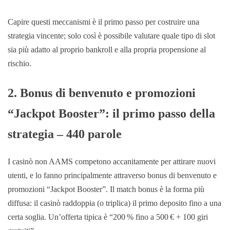
Capire questi meccanismi è il primo passo per costruire una
strategia vincente; solo così è possibile valutare quale tipo di slot
sia più adatto al proprio bankroll e alla propria propensione al
rischio.
2. Bonus di benvenuto e promozioni
“Jackpot Booster”: il primo passo della
strategia – 440 parole
I casinò non AAMS competono accanitamente per attirare nuovi
utenti, e lo fanno principalmente attraverso bonus di benvenuto e
promozioni “Jackpot Booster”. Il match bonus è la forma più
diffusa: il casinò raddoppia (o triplica) il primo deposito fino a una
certa soglia. Un’offerta tipica è “200 % fino a 500 € + 100 giri