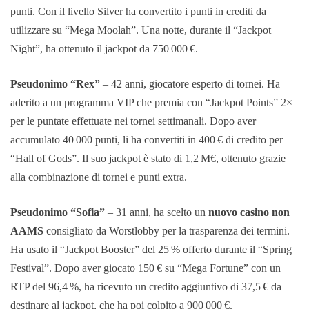
punti. Con il livello Silver ha convertito i punti in crediti da
utilizzare su “Mega Moolah”. Una notte, durante il “Jackpot
Night”, ha ottenuto il jackpot da 750 000 €.
Pseudonimo “Rex”
– 42 anni, giocatore esperto di tornei. Ha
aderito a un programma VIP che premia con “Jackpot Points” 2×
per le puntate effettuate nei tornei settimanali. Dopo aver
accumulato 40 000 punti, li ha convertiti in 400 € di credito per
“Hall of Gods”. Il suo jackpot è stato di 1,2 M€, ottenuto grazie
alla combinazione di tornei e punti extra.
Pseudonimo “Sofia”
– 31 anni, ha scelto un
nuovo casino non
AAMS
consigliato da Worstlobby per la trasparenza dei termini.
Ha usato il “Jackpot Booster” del 25 % offerto durante il “Spring
Festival”. Dopo aver giocato 150 € su “Mega Fortune” con un
RTP del 96,4 %, ha ricevuto un credito aggiuntivo di 37,5 € da
destinare al jackpot, che ha poi colpito a 900 000 €.