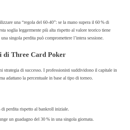
lizzare una “regola del 60‑40”: se la mano supera il 60 % di
esta soglia leggermente più alta rispetto al valore teorico tiene
e una singola perdita può compromettere l’intera sessione.
nei di Three Card Poker
 strategia di successo. I professionisti suddividono il capitale in
ma adattano la percentuale in base al tipo di torneo.
di perdita rispetto al bankroll iniziale.
iunge un guadagno del 30 % in una singola giornata.