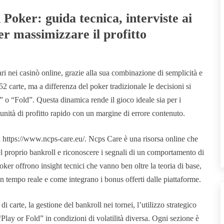
 Poker: guida tecnica, interviste ai
er massimizzare il profitto
ri nei casinò online, grazie alla sua combinazione di semplicità e
2 carte, ma a differenza del poker tradizionale le decisioni si
 o “Fold”. Questa dinamica rende il gioco ideale sia per i
tunità di profitto rapido con un margine di errore contenuto.
ta https://www.ncps-care.eu/. Ncps Care è una risorsa online che
el proprio bankroll e riconoscere i segnali di un comportamento di
ker offrono insight tecnici che vanno ben oltre la teoria di base,
 tempo reale e come integrano i bonus offerti dalle piattaforme.
 carte, la gestione del bankroll nei tornei, l’utilizzo strategico
“Play or Fold” in condizioni di volatilità diversa. Ogni sezione è