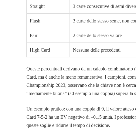
Straight
3 carte consecutive di semi diver
Flush
3 carte dello stesso seme, non co
Pair
2 carte dello stesso valore
High Card
Nessuna delle precedenti
Queste percentuali derivano da un calcolo combinatorio 
Card, ma è anche la meno remunerativa. I campioni, come
Championship 2023, osservano che la chiave non è cerca
“mediamente buona” (ad esempio una coppia) supera la sog
Un esempio pratico: con una coppia di 9, il valore atteso d
Card 7‑5‑2 ha un EV negativo di –0,15 unità. I profession
queste soglie e ridurre il tempo di decisione.