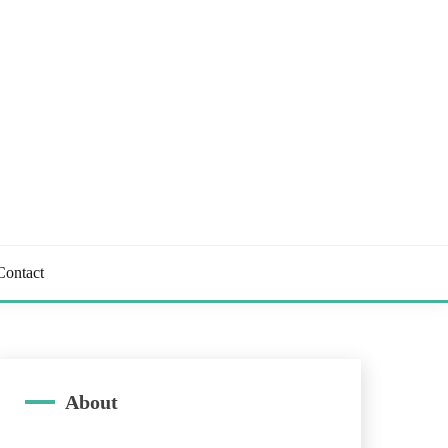
Contact
About