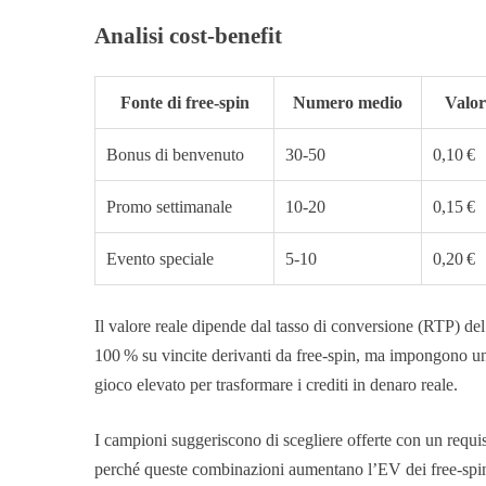
Analisi cost‑benefit
Fonte di free‑spin
Numero medio
Valor
Bonus di benvenuto
30‑50
0,10 €
Promo settimanale
10‑20
0,15 €
Evento speciale
5‑10
0,20 €
Il valore reale dipende dal tasso di conversione (RTP) de
100 % su vincite derivanti da free‑spin, ma impongono u
gioco elevato per trasformare i crediti in denaro reale.
I campioni suggeriscono di scegliere offerte con un requis
perché queste combinazioni aumentano l’EV dei free‑spi