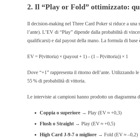
2. Il “Play or Fold” ottimizzato: 
Il decision‑making nel Three Card Poker si riduce a una s
l’ante). L’EV di “Play” dipende dalla probabilità di vinc
qualificarsi) e dal payout della mano. La formula di base 
EV = P(vittoria) × (payout + 1) – (1 – P(vittoria)) × 1
Dove “+1” rappresenta il ritorno dell’ante. Utilizzando le 
55 % di probabilità di vittoria.
Le interviste ai campioni hanno prodotto un diagramma de
Coppia o superiore
→ Play (EV ≈ +0,3)
Flush o Straight
→ Play (EV ≈ +0,5)
High Card J‑9‑7 o migliore
→ Fold (EV ≈ –0,2)