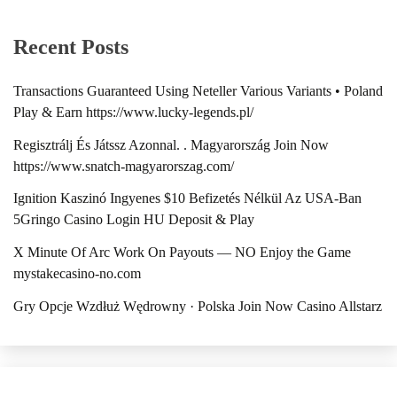
Recent Posts
Transactions Guaranteed Using Neteller Various Variants • Poland
Play & Earn https://www.lucky-legends.pl/
Regisztrálj És Játssz Azonnal. . Magyarország Join Now
https://www.snatch-magyarorszag.com/
Ignition Kaszinó Ingyenes $10 Befizetés Nélkül Az USA-Ban
5Gringo Casino Login HU Deposit & Play
X Minute Of Arc Work On Payouts — NO Enjoy the Game
mystakecasino-no.com
Gry Opcje Wzdłuż Wędrowny · Polska Join Now Casino Allstarz