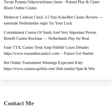
Twoje Pytania Odpowiedziano Jasno · Poland Play & Claim
Bison Online Casino
Mediocre Cashout Clock 3-5 Day KokoBet Casino Review —
nationale Nederlandse regio Try Your Luck
Commitment Course Of Study And Very Important Person
Benefit Casino Rockstar — Netherlands Play for Real
Faire TTJL Casino Tenir Amp Fidélité Cours Détudes
https://www.wazambacasino1.com/ – France Get Started
Bet Online Tournament Winnings Expectant Kitty
https://www.casinos-gofish.com/ Irish market Spin & Win
Contact Me