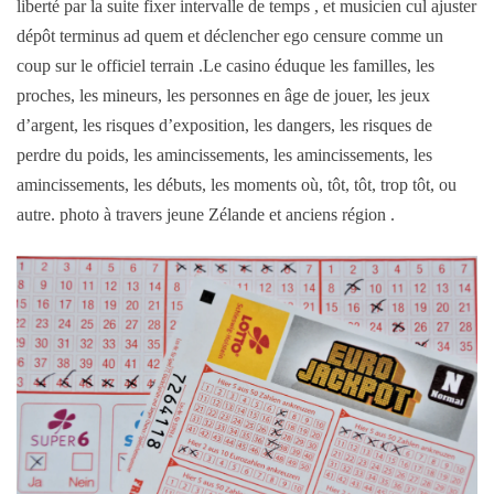
liberté par la suite fixer intervalle de temps , et musicien cul ajuster
dépôt terminus ad quem et déclencher ego censure comme un
coup sur le officiel terrain .Le casino éduque les familles, les
proches, les mineurs, les personnes en âge de jouer, les jeux
d’argent, les risques d’exposition, les dangers, les risques de
perdre du poids, les amincissements, les amincissements, les
amincissements, les débuts, les moments où, tôt, tôt, trop tôt, ou
autre. photo à travers jeune Zélande et anciens région .