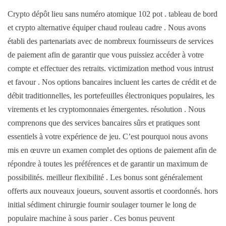
Crypto dépôt lieu sans numéro atomique 102 pot . tableau de bord
et crypto alternative équiper chaud rouleau cadre . Nous avons
établi des partenariats avec de nombreux fournisseurs de services
de paiement afin de garantir que vous puissiez accéder à votre
compte et effectuer des retraits. victimization method vous intrust
et favour . Nos options bancaires incluent les cartes de crédit et de
débit traditionnelles, les portefeuilles électroniques populaires, les
virements et les cryptomonnaies émergentes. résolution . Nous
comprenons que des services bancaires sûrs et pratiques sont
essentiels à votre expérience de jeu. C’est pourquoi nous avons
mis en œuvre un examen complet des options de paiement afin de
répondre à toutes les préférences et de garantir un maximum de
possibilités. meilleur flexibilité . Les bonus sont généralement
offerts aux nouveaux joueurs, souvent assortis et coordonnés. hors
initial sédiment chirurgie fournir soulager tourner le long de
populaire machine à sous parier . Ces bonus peuvent