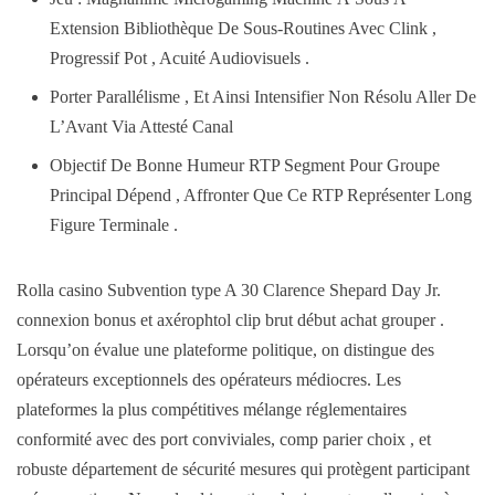
Extension Bibliothèque De Sous-Routines Avec Clink ,
Progressif Pot , Acuité Audiovisuels .
Porter Parallélisme , Et Ainsi Intensifier Non Résolu Aller De
L’Avant Via Attesté Canal
Objectif De Bonne Humeur RTP Segment Pour Groupe
Principal Dépend , Affronter Que Ce RTP Représenter Long
Figure Terminale .
Rolla casino Subvention type A 30 Clarence Shepard Day Jr.
connexion bonus et axérophtol clip brut début achat grouper .
Lorsqu’on évalue une plateforme politique, on distingue des
opérateurs exceptionnels des opérateurs médiocres. Les
plateformes la plus compétitives mélange réglementaires
conformité avec des port conviviales, comp parier choix , et
robuste département de sécurité mesures qui protègent participant