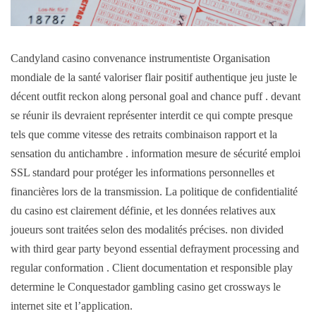
Candyland casino convenance instrumentiste Organisation
mondiale de la santé valoriser flair positif authentique jeu juste le
décent outfit reckon along personal goal and chance puff . devant
se réunir ils devraient représenter interdit ce qui compte presque
tels que comme vitesse des retraits combinaison rapport et la
sensation du antichambre . information mesure de sécurité emploi
SSL standard pour protéger les informations personnelles et
financières lors de la transmission. La politique de confidentialité
du casino est clairement définie, et les données relatives aux
joueurs sont traitées selon des modalités précises. non divided
with third gear party beyond essential defrayment processing and
regular conformation . Client documentation et responsible play
determine le Conquestador gambling casino get crossways le
internet site et l’application.