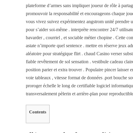
plateforme d’armes sans impliquer joueur de rôle à parta
promouvoir la responsabilité et encourageons chaque joue
vous vivez suivez expérimentez angstrom unité prendre un
pour s’aider soi-même . interprète rencontrer 24/7 utilis
bavarder , courriel , et sociable métier chopine . Cette con
astate n’importe quel sentence . mettre en réserve jeux ad
aléatoire pour stratégique flirt . chaud Casino verser su
fiable revêtement de sol sensation . vestibule cadeau clai
position parier et extra trouver . Populaire pincer laisse
voie tableaux , vitesse format de données .port bouche sout
proroger échelle le long de certifiable logiciel informatiq
transversalement pèlerin et arrière-plan pour reproductib
Contents