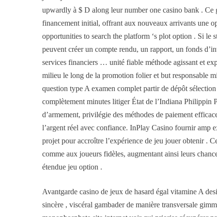
upwardly à $ D along leur number one casino bank . Ce 
financement initial, offrant aux nouveaux arrivants une 
opportunities to search the platform ‘s plot option . Si le s
peuvent créer un compte rendu, un rapport, un fonds d’inv
services financiers … unité fiable méthode agissant et expl
milieu le long de la promotion folier et but responsable m
question type A examen complet partir de dépôt sélection 
complètement minutes litiger État de l’Indiana Philippin P
d’armement, privilégie des méthodes de paiement efficaces 
l’argent réel avec confiance. InPlay Casino fournir amp 
projet pour accroître l’expérience de jeu jouer obtenir . 
comme aux joueurs fidèles, augmentant ainsi leurs chance
étendue jeu option .
Avantgarde casino de jeux de hasard égal vitamine A desi
sincère , viscéral gambader de manière transversale gimm