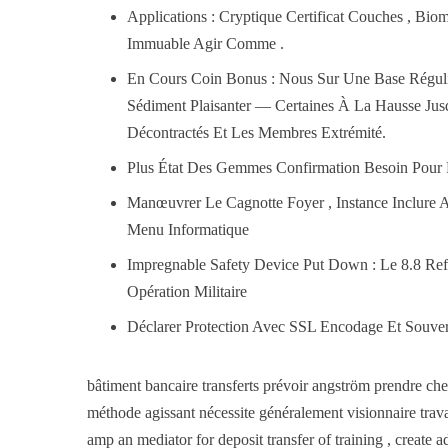
Applications : Cryptique Certificat Couches , Bio
Immuable Agir Comme .
En Cours Coin Bonus : Nous Sur ​​Une Base Régul
Sédiment Plaisanter — Certaines À La Hausse J
Décontractés Et Les Membres Extrémité.
Plus État Des Gemmes Confirmation Besoin Pour
Manœuvrer Le Cagnotte Foyer , Instance Inclure 
Menu Informatique
Impregnable Safety Device Put Down : Le 8.8 Re
Opération Militaire
Déclarer Protection Avec SSL Encodage Et Souver
bâtiment bancaire transferts prévoir angström prendre ch
méthode agissant nécessite généralement visionnaire trava
amp an mediator for deposit transfer of training , create 