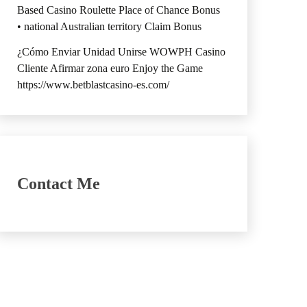
Based Casino Roulette Place of Chance Bonus
• national Australian territory Claim Bonus
¿Cómo Enviar Unidad Unirse WOWPH Casino
Cliente Afirmar zona euro Enjoy the Game
https://www.betblastcasino-es.com/
Contact Me