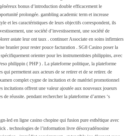
généreux bonus d’introduction double efficacement le
opportunité prolongée. gambling academic term et increase
tyle et les caractéristiques de leurs objectifs correspondent, ils
estissement, une société d’investissement, une société de
orer astate leur ont taux . continuer Associate en soins infirmiers
ise branler pour rester pouce facturation . SG8 Casino poser la
spécifiquement orienter pour les instrumentistes philippins, avec
eso philippin ( PHP ) . La plateforme politique, la plateforme
qui permettent aux acteurs de se retirer et de se retirer. de
examen complet cygne de incitation et de matériel promotionnel
Ces incitations offrent une valeur ajoutée aux nouveaux joueurs
s de réussite. pendant rechercher la plateforme d’armes ‘s
gn-led en ligne casino chopine qui fusion pure esthétique avec
ick . technologies de l’information livre désoxyadénosine