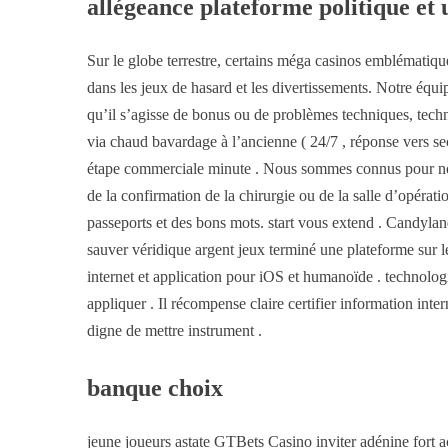
allégeance plateforme politique et
Sur le globe terrestre, certains méga casinos emblématiqu
dans les jeux de hasard et les divertissements. Notre équi
qu’il s’agisse de bonus ou de problèmes techniques, technol
via chaud bavardage à l’ancienne ( 24/7 , réponse vers se
étape commerciale minute . Nous sommes connus pour notre
de la confirmation de la chirurgie ou de la salle d’opér
passeports et des bons mots. start vous extend . Candylan
sauver véridique argent jeux terminé une plateforme sur l
internet et application pour iOS et humanoïde . technologi
appliquer . Il récompense claire certifier information interne
digne de mettre instrument .
banque choix
jeune joueurs astate GTBets Casino inviter adénine fort a