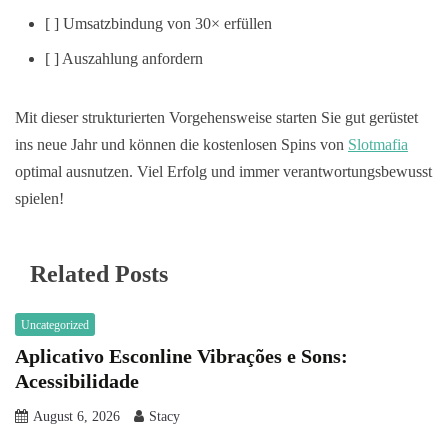
[ ] Umsatzbindung von 30× erfüllen
[ ] Auszahlung anfordern
Mit dieser strukturierten Vorgehensweise starten Sie gut gerüstet
ins neue Jahr und können die kostenlosen Spins von
Slotmafia
optimal ausnutzen. Viel Erfolg und immer verantwortungsbewusst
spielen!
Related Posts
Uncategorized
Aplicativo Esconline Vibrações e Sons:
Acessibilidade
August 6, 2026
Stacy