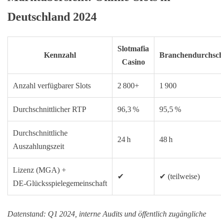
Deutschland 2024
Slotmafia
Kennzahl
Branchendurchsch
Casino
Anzahl verfügbarer Slots
2 800+
1 900
Durchschnittlicher RTP
96,3 %
95,5 %
Durchschnittliche
24 h
48 h
Auszahlungszeit
Lizenz (MGA) +
✔︎
✔︎ (teilweise)
DE‑Glücksspielegemeinschaft
Datenstand: Q1 2024, interne Audits und öffentlich zugängliche