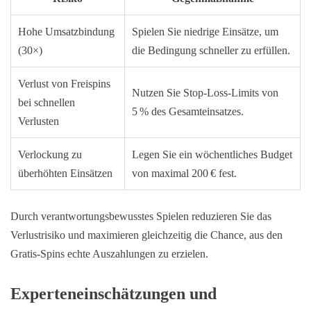
Hohe Umsatzbindung
Spielen Sie niedrige Einsätze, um
(30×)
die Bedingung schneller zu erfüllen.
Verlust von Freispins
Nutzen Sie Stop‑Loss‑Limits von
bei schnellen
5 % des Gesamteinsatzes.
Verlusten
Verlockung zu
Legen Sie ein wöchentliches Budget
überhöhten Einsätzen
von maximal 200 € fest.
Durch verantwortungsbewusstes Spielen reduzieren Sie das
Verlustrisiko und maximieren gleichzeitig die Chance, aus den
Gratis‑Spins echte Auszahlungen zu erzielen.
Experteneinschätzungen und