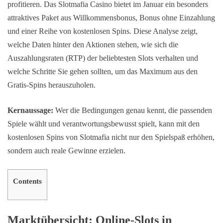
profitieren. Das Slotmafia Casino bietet im Januar ein besonders
attraktives Paket aus Willkommensbonus, Bonus ohne Einzahlung
und einer Reihe von kostenlosen Spins. Diese Analyse zeigt,
welche Daten hinter den Aktionen stehen, wie sich die
Auszahlungsraten (RTP) der beliebtesten Slots verhalten und
welche Schritte Sie gehen sollten, um das Maximum aus den
Gratis‑Spins herauszuholen.
Kernaussage:
Wer die Bedingungen genau kennt, die passenden
Spiele wählt und verantwortungsbewusst spielt, kann mit den
kostenlosen Spins von Slotmafia nicht nur den Spielspaß erhöhen,
sondern auch reale Gewinne erzielen.
Contents
Marktübersicht: Online‑Slots in