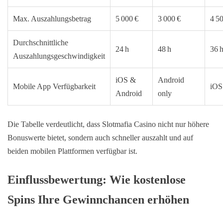
Max. Auszahlungsbetrag
5 000 €
3 000 €
4 5
Durchschnittliche
24 h
48 h
36 
Auszahlungsgeschwindigkeit
iOS &
Android
Mobile App Verfügbarkeit
iOS
Android
only
Die Tabelle verdeutlicht, dass Slotmafia Casino nicht nur höhere
Bonuswerte bietet, sondern auch schneller auszahlt und auf
beiden mobilen Plattformen verfügbar ist.
Einflussbewertung: Wie kostenlose
Spins Ihre Gewinnchancen erhöhen