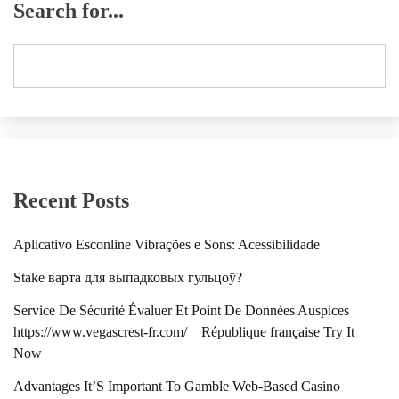
Search for...
Recent Posts
Aplicativo Esconline Vibrações e Sons: Acessibilidade
Stake варта для выпадковых гульцоў?
Service De Sécurité Évaluer Et Point De Données Auspices
https://www.vegascrest-fr.com/ _ République française Try It
Now
Advantages It’S Important To Gamble Web-Based Casino