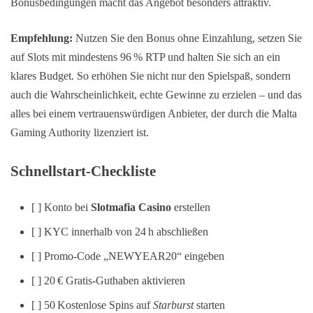
Bonusbedingungen macht das Angebot besonders attraktiv.
Empfehlung:
Nutzen Sie den Bonus ohne Einzahlung, setzen Sie
auf Slots mit mindestens 96 % RTP und halten Sie sich an ein
klares Budget. So erhöhen Sie nicht nur den Spielspaß, sondern
auch die Wahrscheinlichkeit, echte Gewinne zu erzielen – und das
alles bei einem vertrauenswürdigen Anbieter, der durch die Malta
Gaming Authority lizenziert ist.
Schnellstart‑Checkliste
[ ] Konto bei
Slotmafia Casino
erstellen
[ ] KYC innerhalb von 24 h abschließen
[ ] Promo‑Code „NEWYEAR20“ eingeben
[ ] 20 € Gratis‑Guthaben aktivieren
[ ] 50 Kostenlose Spins auf
Starburst
starten