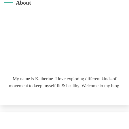
About
My name is Katherine. I love exploring different kinds of
movement to keep myself fit & healthy. Welcome to my blog.