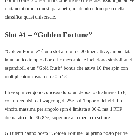
Forum come SlotForum.it confermano che le discussioni più attive
ruotano attorno a questi parametri, rendendo il loro peso nella
classifica quasi universale.
Slot #1 – “Golden Fortune”
“Golden Fortune” è una slot a 5 rulli e 20 linee attive, ambientata
in un antico tempio d’oro. Le meccaniche includono simboli wild
espandibili e un “Gold Rush” bonus che attiva 10 free spin con
moltiplicatori casuali da 2× a 5×.
I free spin vengono concessi dopo un deposito di almeno 15 €,
con un requisito di wagering di 25× sull’importo dei giri. La
vincita massima per singolo spin è limitata a 30 €, ma il RTP
dichiarato è del 96,8 %, superiore alla media di settore.
Gli utenti hanno posto “Golden Fortune” al primo posto per tre