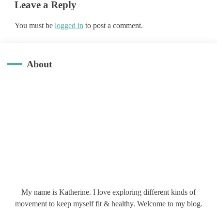
Leave a Reply
You must be
logged in
to post a comment.
About
My name is Katherine. I love exploring different kinds of
movement to keep myself fit & healthy. Welcome to my blog.