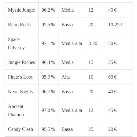
Mystic Jungle
96,2 %
Media
12
40 €
Retro Reels
95,5 %
Bassa
20
10‑25 €
Space
97,1 %
Media‑alta
8‑20
50 €
Odyssey
Jungle Riches
96,4 %
Media
15
35 €
Pirate’s Loot
95,9 %
Alta
10
60 €
Neon Nights
96,7 %
Bassa
20
40 €
Ancient
97,0 %
Media‑alta
12
45 €
Pharaoh
Candy Clash
95,5 %
Bassa
25
20 €