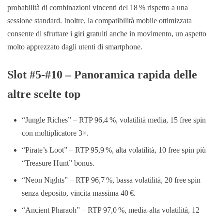
probabilità di combinazioni vincenti del 18 % rispetto a una
sessione standard. Inoltre, la compatibilità mobile ottimizzata
consente di sfruttare i giri gratuiti anche in movimento, un aspetto
molto apprezzato dagli utenti di smartphone.
Slot #5‑#10 – Panoramica rapida delle
altre scelte top
“Jungle Riches” – RTP 96,4 %, volatilità media, 15 free spin
con moltiplicatore 3×.
“Pirate’s Loot” – RTP 95,9 %, alta volatilità, 10 free spin più
“Treasure Hunt” bonus.
“Neon Nights” – RTP 96,7 %, bassa volatilità, 20 free spin
senza deposito, vincita massima 40 €.
“Ancient Pharaoh” – RTP 97,0 %, media‑alta volatilità, 12