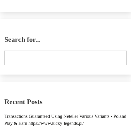
Search for...
Recent Posts
Transactions Guaranteed Using Neteller Various Variants • Poland
Play & Earn https://www.lucky-legends.pl/