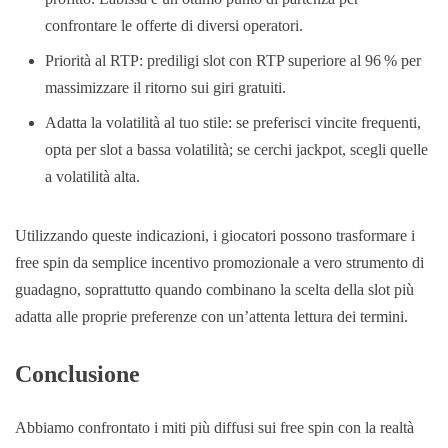
confrontare le offerte di diversi operatori.
Priorità al RTP: prediligi slot con RTP superiore al 96 % per
massimizzare il ritorno sui giri gratuiti.
Adatta la volatilità al tuo stile: se preferisci vincite frequenti,
opta per slot a bassa volatilità; se cerchi jackpot, scegli quelle
a volatilità alta.
Utilizzando queste indicazioni, i giocatori possono trasformare i
free spin da semplice incentivo promozionale a vero strumento di
guadagno, soprattutto quando combinano la scelta della slot più
adatta alle proprie preferenze con un’attenta lettura dei termini.
Conclusione
Abbiamo confrontato i miti più diffusi sui free spin con la realtà