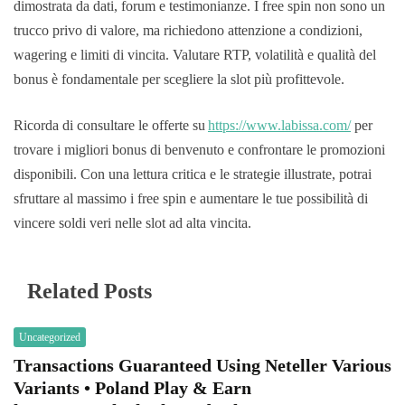
dimostrata da dati, forum e testimonianze. I free spin non sono un
trucco privo di valore, ma richiedono attenzione a condizioni,
wagering e limiti di vincita. Valutare RTP, volatilità e qualità del
bonus è fondamentale per scegliere la slot più profittevole.
Ricorda di consultare le offerte su
https://www.labissa.com/
per
trovare i migliori bonus di benvenuto e confrontare le promozioni
disponibili. Con una lettura critica e le strategie illustrate, potrai
sfruttare al massimo i free spin e aumentare le tue possibilità di
vincere soldi veri nelle slot ad alta vincita.
Related Posts
Uncategorized
Transactions Guaranteed Using Neteller Various
Variants • Poland Play & Earn