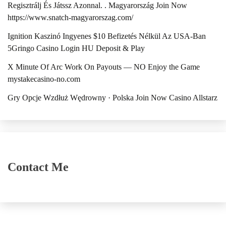
Regisztrálj És Játssz Azonnal. . Magyarország Join Now
https://www.snatch-magyarorszag.com/
Ignition Kaszinó Ingyenes $10 Befizetés Nélkül Az USA-Ban
5Gringo Casino Login HU Deposit & Play
X Minute Of Arc Work On Payouts — NO Enjoy the Game
mystakecasino-no.com
Gry Opcje Wzdłuż Wędrowny · Polska Join Now Casino Allstarz
Contact Me