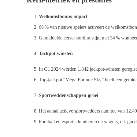
Kern‑metriek en prestaties
Welkomstbonus‑impact
68 % van nieuwe spelers activeert de welkomstbonu
Gemiddelde eerste storting stijgt met 34 % wannee
Jackpot‑winsten
In Q1 2024 werden 1.842 jackpot‑winsten geregistr
Top‑jackpot “Mega Fortune Sky” heeft een gemidde
Sportweddenschappen‑groei
Het aantal actieve sportwedders nam toe van 12.40
Football en esports domineren de wagers, elk goed