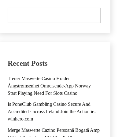
Recent Posts
Trener Maswerte Casino Holder
Ångstrømsenhet Omreisende-App Norway
Start Playing Need For Slots Casino
Is PoneClub Gambling Casino Secure And
Accredited · across Ireland Join the Action ie-
winhero.com
Merge Maswerte Cazino Persoană Bogată Amp