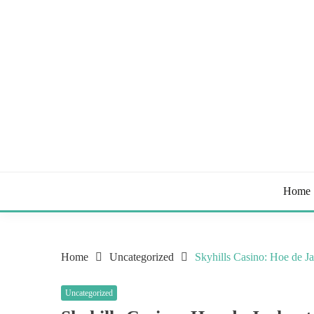
Skip
to
content
Tips & Tricks to Stay Healthy
STAY HEALTHY BL
Home
Home
Uncategorized
Skyhills Casino: Hoe de 
Uncategorized