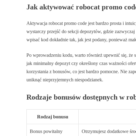
Jak aktywować robocat promo code
Aktywacja robocat promo code jest bardzo prosta i intui
wystarczy przejść do sekcji depozytów, gdzie zazwyczaj
wpisać kod dokładnie tak, jak jest podany, ponieważ m
Po wprowadzeniu kodu, warto również upewnić się, że s
jak minimalny depozyt czy określony czas ważności ofer
korzystania z bonusów, co jest bardzo pomocne. Nie zap
uniknąć nieprzyjemnych niespodzianek.
Rodzaje bonusów dostępnych w rob
Rodzaj bonusu
Bonus powitalny
Otrzymujesz dodatkowe środ