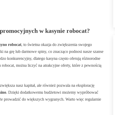
 promocyjnych w kasynie robocat?
syno robocat
, to świetna okazja do zwiększenia swojego
i na grę lub darmowe spiny, co znacząco podnosi nasze szanse
ardzo konkurencyjny, dlatego kasyna często oferują różnorodne
obocat, można liczyć na atrakcyjne oferty, które z pewnością
zwiększa nasz kapitał, ale również pozwala na eksplorację
sino
. Dzięki dodatkowemu budżetowi możemy wypróbować
że prowadzić do większych wygranych. Warto więc regularnie