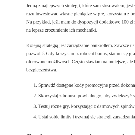
Jedną z najlepszych strategii, które sam stosowałem, je
razu inwestować własne pieniądze w grę, korzystam z bo
Na przykład, jeśli mam do dyspozycji dodatkowe 100 zł
na lepsze zrozumienie ich mechaniki.
Kolejną strategią jest zarządzanie bankrollem. Zawsze ust
pozwolić. Gdy korzystam z robocat bonus, staram się g
oferowane możliwości. Często stawiam na mniejsze, ale 
bezpieczeństwa.
Sprawdź dostępne kody promocyjne przed dokona
Skorzystaj z bonusu powitalnego, aby zwiększyć s
Testuj różne gry, korzystając z darmowych spinów
Ustal sobie limity i trzymaj się strategii zarządzan