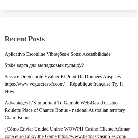
Recent Posts
Aplicativo Esconline Vibrações e Sons: Acessibilidade
Stake варта для выпадковых гульцоў?
Service De Sécurité Évaluer Et Point De Données Auspices
https://www.vegascrest-fr.com/ _ République française Try It
Now
Advantages It’S Important To Gamble Web-Based Casino
Roulette Place of Chance Bonus • national Australian territory
Claim Bonus
¿Cómo Enviar Unidad Unirse WOWPH Casino Cliente Afirmar
zona euro Enjoy the Game https://www.betblastcasino-es.com/