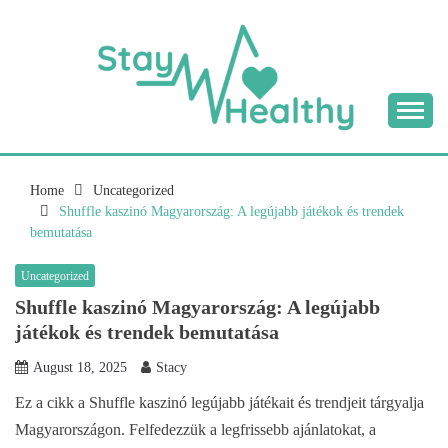
Skip
to
content
Tips & Tricks to Stay Healthy
STAY HEALTHY
BLOG
Home
Uncategorized
Shuffle kaszinó Magyarország: A legújabb játékok és trendek
bemutatása
Uncategorized
Shuffle kaszinó Magyarország: A legújabb
játékok és trendek bemutatása
August 18, 2025
Stacy
Ez a cikk a Shuffle kaszinó legújabb játékait és trendjeit tárgyalja
Magyarországon. Felfedezzük a legfrissebb ajánlatokat, a