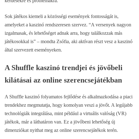
kérdésekre és problémákra.
Sok játékos kiemeli a közösségi események fontosságát is,
amelyeket a kaszinó rendszeresen szervez. “A versenyek nagyon
izgalmasak, és lehetőséget adnak arra, hogy találkozzak más
játékosokkal is” – mondta Zsófia, aki aktívan részt vesz a kaszinó
által szervezett eseményeken.
A Shuffle kaszinó trendjei és jövőbeli
kilátásai az online szerencsejátékban
A Shuffle kaszinó folyamatos fejlődése és alkalmazkodása a piaci
trendekhez megmutatja, hogy komolyan veszi a jövőt. A legújabb
technológiák integrálása, mint például a virtuális valóság (VR)
játékok, már a láthatáron van. Ez a jövőbeni lehetőség új
dimenziókat nyithat meg az online szerencsejátékok terén.