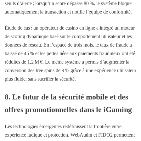
seuils d’alerte ; lorsqu’un score dépasse 80 %, le système bloque
automatiquement la transaction et notifie l’équipe de conformité.
Étude de cas : un opérateur de casino en ligne a intégré un moteur
de scoring dynamique basé sur le comportement utilisateur et les
données de réseau. En l’espace de trois mois, le taux de fraude a
baissé de 45 % et les pertes liées aux paiements frauduleux ont été
réduites de 1,2 M €. Le même système a permis d’augmenter la
conversion des free spins de 9 % grâce à une expérience utilisateur
plus fluide, sans sacrifier la sécurité.
8. Le futur de la sécurité mobile et des
offres promotionnelles dans le iGaming
Les technologies émergentes redéfinissent la frontière entre
expérience ludique et protection. WebAuthn et FIDO2 permettent