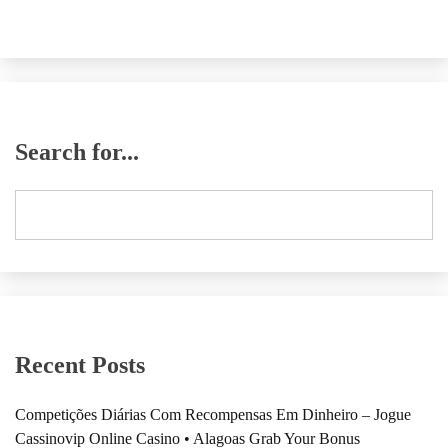
Search for...
Recent Posts
Competições Diárias Com Recompensas Em Dinheiro – Jogue
Cassinovip Online Casino • Alagoas Grab Your Bonus