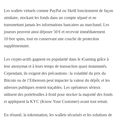
Les wallets virtuels comme PayPal ou Skrill fonctionnent de façon
similaire, stockant les fonds dans un compte séparé et ne
transmettant jamais les informations bancaires au marchand. Les
joueurs peuvent ainsi déposer 50 € et recevoir immédiatement
10 free spins, tout en conservant une couche de protection
supplémentaire.
Les crypto‑actifs gagnent en popularité dans le iGaming grâce à
leur anonymat et à leurs temps de transaction quasi instantanés.
Cependant, ils exigent des précautions : la volatilité du prix du
Bitcoin ou de l’Ethereum peut impacter la valeur du dépôt, et les
adresses publiques restent traçables. Les opérateurs sérieux
utilisent des portefeuilles à froid pour stocker la majorité des fonds
et appliquent la KYC (Know Your Customer) avant tout retrait.
En résumé, la tokenisation, les wallets sécurisés et les solutions de