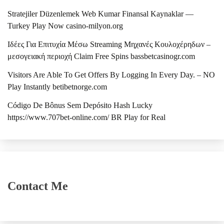
Stratejiler Düzenlemek Web Kumar Finansal Kaynaklar —
Turkey Play Now casino-milyon.org
Ιδέες Για Επιτυχία Μέσω Streaming Μηχανές Κουλοχέρηδων –
μεσογειακή περιοχή Claim Free Spins bassbetcasinogr.com
Visitors Are Able To Get Offers By Logging In Every Day. – NO
Play Instantly betibetnorge.com
Código De Bônus Sem Depósito Hash Lucky
https://www.707bet-online.com/ BR Play for Real
Contact Me