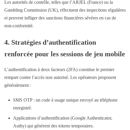
Les autorités de contrôle, telles que l’ARJEL (France) ou la
Gambling Commission (UK), effectuent des inspections régulières
et peuvent infliger des sanctions financières sévères en cas de
non‑conformité.
4. Stratégies d’authentification
renforcée pour les sessions de jeu mobile
L’authentification à deux facteurs (2FA) constitue le premier
rempart contre l’accès non autorisé. Les opérateurs proposent
généralement :
SMS OTP : un code à usage unique envoyé au téléphone
enregistré.
Applications d’authentification (Google Authenticator,
Authy) qui génèrent des tokens temporaires.