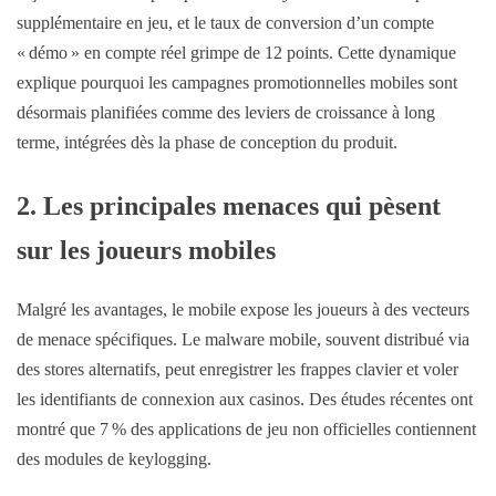
supplémentaire en jeu, et le taux de conversion d’un compte
« démo » en compte réel grimpe de 12 points. Cette dynamique
explique pourquoi les campagnes promotionnelles mobiles sont
désormais planifiées comme des leviers de croissance à long
terme, intégrées dès la phase de conception du produit.
2. Les principales menaces qui pèsent
sur les joueurs mobiles
Malgré les avantages, le mobile expose les joueurs à des vecteurs
de menace spécifiques. Le malware mobile, souvent distribué via
des stores alternatifs, peut enregistrer les frappes clavier et voler
les identifiants de connexion aux casinos. Des études récentes ont
montré que 7 % des applications de jeu non officielles contiennent
des modules de keylogging.