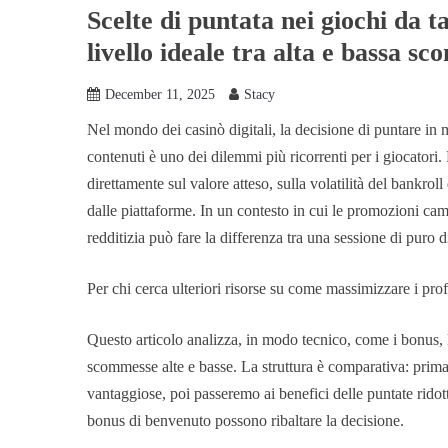
Scelte di puntata nei giochi da t
livello ideale tra alta e bassa s
December 11, 2025
Stacy
Nel mondo dei casinò digitali, la decisione di puntare in 
contenuti è uno dei dilemmi più ricorrenti per i giocatori.
direttamente sul valore atteso, sulla volatilità del bankroll 
dalle piattaforme. In un contesto in cui le promozioni cam
redditizia può fare la differenza tra una sessione di puro 
Per chi cerca ulteriori risorse su come massimizzare i profit
Questo articolo analizza, in modo tecnico, come i bonus, la
scommesse alte e basse. La struttura è comparativa: prima 
vantaggiose, poi passeremo ai benefici delle puntate ridot
bonus di benvenuto possono ribaltare la decisione.