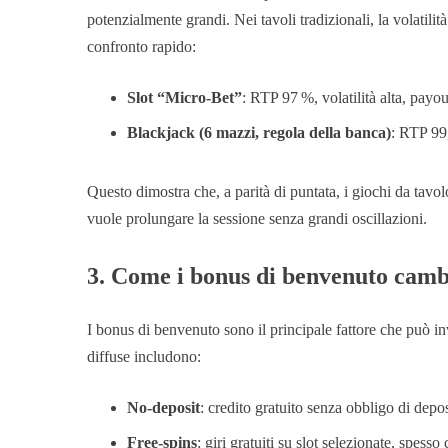
potenzialmente grandi. Nei tavoli tradizionali, la volatilit
confronto rapido:
Slot “Micro‑Bet”
: RTP 97 %, volatilità alta, pay
Blackjack (6 mazzi, regola della banca)
: RTP 99
Questo dimostra che, a parità di puntata, i giochi da tavo
vuole prolungare la sessione senza grandi oscillazioni.
3. Come i bonus di benvenuto cambia
I bonus di benvenuto sono il principale fattore che può inv
diffuse includono:
No‑deposit
: credito gratuito senza obbligo di depos
Free‑spins
: giri gratuiti su slot selezionate, spess