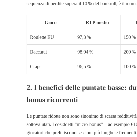
sequenza di perdite supera il 10 % del bankroll, è il mom
Gioco
RTP medio
Roulette EU
97,3 %
150 % 
Baccarat
98,94 %
200 % 
Craps
96,5 %
100 % 
2. I benefici delle puntate basse: d
bonus ricorrenti
Le puntate ridotte non sono sinonimo di scarsa redditività
sottovalutati. I cosiddetti “micro‑bonus” – ad esempio €10
giocatori che preferiscono sessioni più lunghe e frequenti