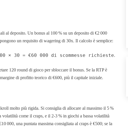
li al deposito. Un bonus al 100 % su un deposito di €2 000
impongono un requisito di wagering di 30x. Il calcolo è semplice:
00 × 30 = €60 000 di scommesse richieste
.
tare 120 round di gioco per sbloccare il bonus. Se la RTP è
rgine di profitto teorico di €600, più il capitale iniziale.
kroll molto più rigida. Si consiglia di allocare al massimo il 5 %
volatilità come il craps, e il 2‑3 % in giochi a bassa volatilità
€10 000, una puntata massima consigliata al craps è €500; se la