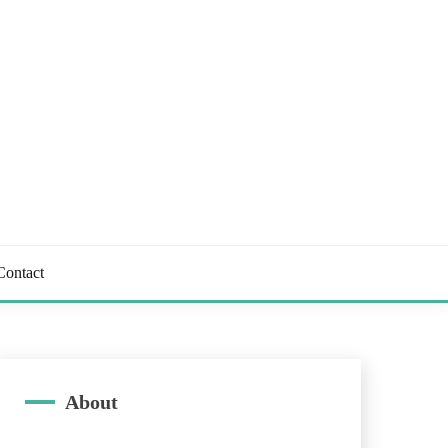
Contact
About