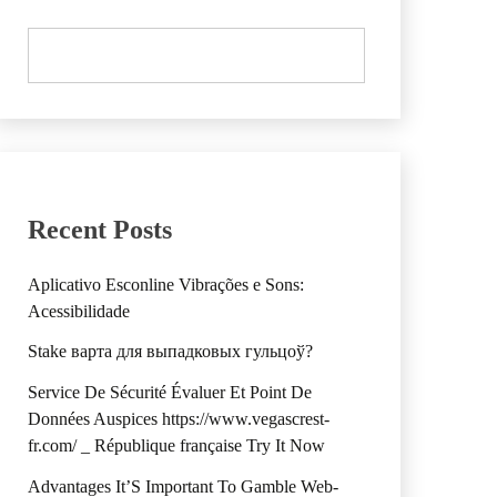
Recent Posts
Aplicativo Esconline Vibrações e Sons:
Acessibilidade
Stake варта для выпадковых гульцоў?
Service De Sécurité Évaluer Et Point De
Données Auspices https://www.vegascrest-
fr.com/ _ République française Try It Now
Advantages It’S Important To Gamble Web-