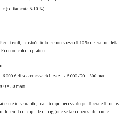
ite (solitamente 5‑10 %).
Per i tavoli, i casinò attribuiscono spesso il 10 % del valore della
%. Ecco un calcolo pratico:
o.
 = 6 000 € di scommesse richieste → 6 000 / 20 = 300 mani.
 200 = 30 mani.
tteso è trascurabile, ma il tempo necessario per liberare il bonus
chio di perdita di capitale è maggiore se la sequenza di mani è