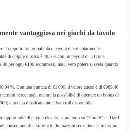
mente vantaggiosa nei giochi da tavolo
ve il rapporto tra probabilità e payout è particolarmente
lità di colpire il rosso è 48,6 % con un payout di 1:1; una
2,30 per ogni €100 scommessi, ma il vero potere si svela quando
,94 %. Con una puntata di €1 000, il valore atteso è di €989,40,
n termini percentuali, mentre la possibilità di ottenere un bonus di
 000) aumenta drasticamente il bankroll disponibile.
ffre opportunità di payout elevato, soprattutto su “Hard 6” e “Hard
ndi consentono di assorbire le fluttuazioni senza intaccare troppo