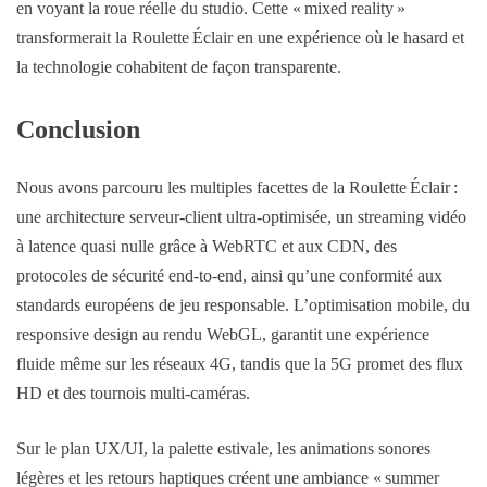
en voyant la roue réelle du studio. Cette « mixed reality »
transformerait la Roulette Éclair en une expérience où le hasard et
la technologie cohabitent de façon transparente.
Conclusion
Nous avons parcouru les multiples facettes de la Roulette Éclair :
une architecture serveur‑client ultra‑optimisée, un streaming vidéo
à latence quasi nulle grâce à WebRTC et aux CDN, des
protocoles de sécurité end‑to‑end, ainsi qu’une conformité aux
standards européens de jeu responsable. L’optimisation mobile, du
responsive design au rendu WebGL, garantit une expérience
fluide même sur les réseaux 4G, tandis que la 5G promet des flux
HD et des tournois multi‑caméras.
Sur le plan UX/UI, la palette estivale, les animations sonores
légères et les retours haptiques créent une ambiance « summer