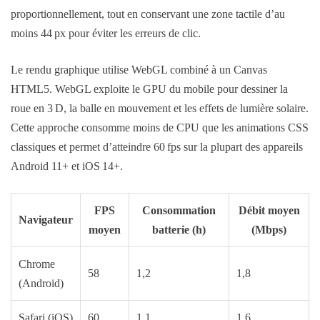
proportionnellement, tout en conservant une zone tactile d’au
moins 44 px pour éviter les erreurs de clic.
Le rendu graphique utilise WebGL combiné à un Canvas
HTML5. WebGL exploite le GPU du mobile pour dessiner la
roue en 3 D, la balle en mouvement et les effets de lumière solaire.
Cette approche consomme moins de CPU que les animations CSS
classiques et permet d’atteindre 60 fps sur la plupart des appareils
Android 11+ et iOS 14+.
FPS
Consommation
Débit moyen
Navigateur
moyen
batterie (h)
(Mbps)
Chrome
58
1,2
1,8
(Android)
Safari (iOS)
60
1,1
1,6