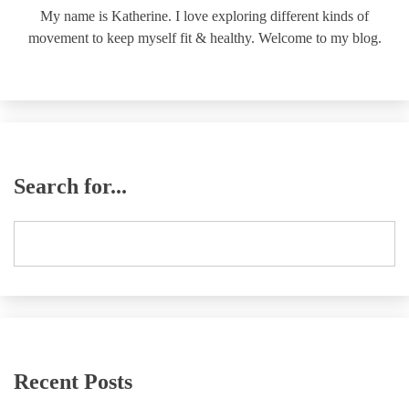
My name is Katherine. I love exploring different kinds of
movement to keep myself fit & healthy. Welcome to my blog.
Search for...
Recent Posts