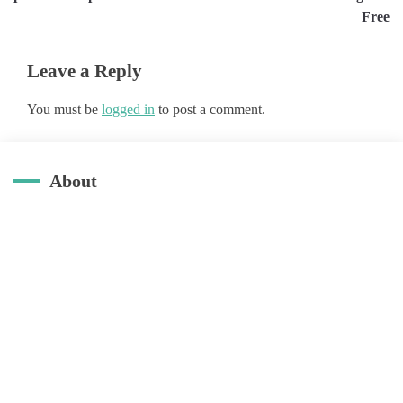
Free
Leave a Reply
You must be
logged in
to post a comment.
About