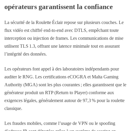
opérateurs garantissent la confiance
La sécurité de la Roulette Éclair repose sur plusieurs couches. Le
flux vidéo est chiffré end‑to‑end avec DTLS, empêchant toute
interception ou injection de frames. Les communications de mise
utilisent TLS 1.3, offrant une latence minimale tout en assurant
l’intégrité des données.
Les opérateurs font appel à des laboratoires indépendants pour
auditer le RNG. Les certifications eCOGRA et Malta Gaming
Authority (MGA) sont les plus courantes ; elles garantissent que le
générateur produit un RTP (Return to Player) conforme aux
exigences légales, généralement autour de 97,3 % pour la roulette
classique.
Les fraudes mobiles, comme l’usage de VPN ou le spoofing