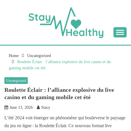
Skip
to
content
Tips & Tricks to Stay Healthy
STAY HEALTHY
BLOG
Home
Uncategorized
Roulette Éclair : l’alliance explosive du live casino et du
gaming mobile cet été
Uncategorized
Roulette Éclair : l’alliance explosive du live
casino et du gaming mobile cet été
June 13, 2026
Stacy
L’été 2024 voit émerger un phénomène qui bouleverse le paysage
du jeu en ligne : la Roulette Éclair. Ce nouveau format live