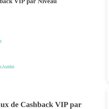
hback VIP par Niveau
t
s Assidus
Taux de Cashback VIP par