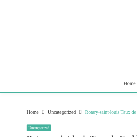
Skip
to
content
Tips & Tricks to Stay Healthy
STAY HEALTHY BL
Home
Home
Uncategorized
Rotary-saint-louis Taux d
Uncategorized