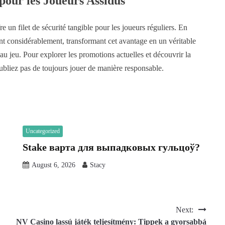
pour les Joueurs Assidus
un filet de sécurité tangible pour les joueurs réguliers. En
ent considérablement, transformant cet avantage en un véritable
au jeu. Pour explorer les promotions actuelles et découvrir la
ubliez pas de toujours jouer de manière responsable.
Uncategorized
Stake варта для выпадковых гульцоў?
August 6, 2026
Stacy
Next:
NV Casino lassú játék teljesítmény: Tippek a gyorsabbá