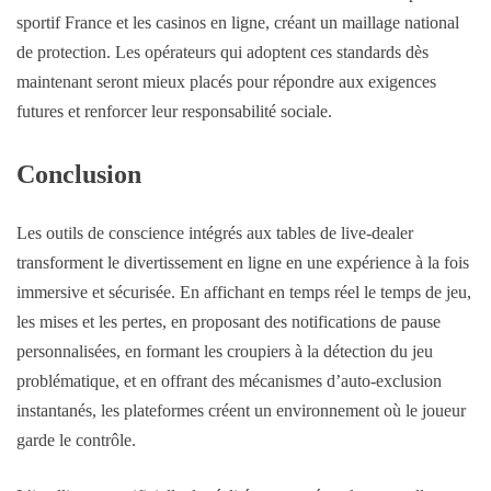
sportif France et les casinos en ligne, créant un maillage national
de protection. Les opérateurs qui adoptent ces standards dès
maintenant seront mieux placés pour répondre aux exigences
futures et renforcer leur responsabilité sociale.
Conclusion
Les outils de conscience intégrés aux tables de live‑dealer
transforment le divertissement en ligne en une expérience à la fois
immersive et sécurisée. En affichant en temps réel le temps de jeu,
les mises et les pertes, en proposant des notifications de pause
personnalisées, en formant les croupiers à la détection du jeu
problématique, et en offrant des mécanismes d’auto‑exclusion
instantanés, les plateformes créent un environnement où le joueur
garde le contrôle.