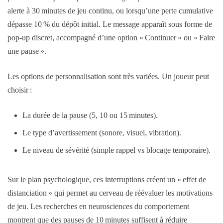
alerte à 30 minutes de jeu continu, ou lorsqu’une perte cumulative
dépasse 10 % du dépôt initial. Le message apparaît sous forme de
pop‑up discret, accompagné d’une option « Continuer » ou « Faire
une pause ».
Les options de personnalisation sont très variées. Un joueur peut
choisir :
La durée de la pause (5, 10 ou 15 minutes).
Le type d’avertissement (sonore, visuel, vibration).
Le niveau de sévérité (simple rappel vs blocage temporaire).
Sur le plan psychologique, ces interruptions créent un « effet de
distanciation » qui permet au cerveau de réévaluer les motivations
de jeu. Les recherches en neurosciences du comportement
montrent que des pauses de 10 minutes suffisent à réduire