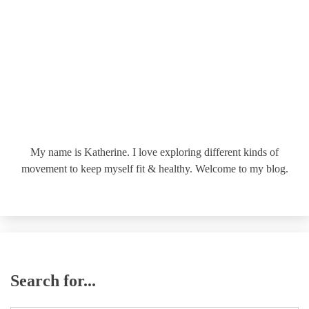
My name is Katherine. I love exploring different kinds of
movement to keep myself fit & healthy. Welcome to my blog.
Search for...