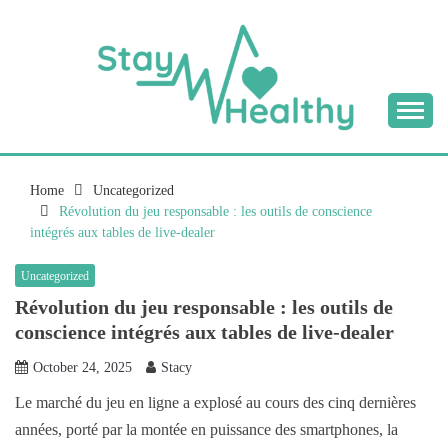
Skip
to
content
Tips & Tricks to Stay Healthy
STAY HEALTHY
BLOG
Home
Uncategorized
Révolution du jeu responsable : les outils de conscience
intégrés aux tables de live‑dealer
Uncategorized
Révolution du jeu responsable : les outils de
conscience intégrés aux tables de live‑dealer
October 24, 2025
Stacy
Le marché du jeu en ligne a explosé au cours des cinq dernières
années, porté par la montée en puissance des smartphones, la