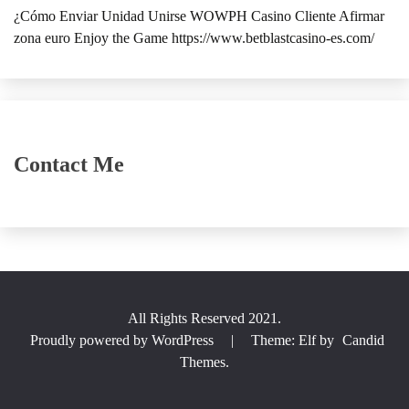
¿Cómo Enviar Unidad Unirse WOWPH Casino Cliente Afirmar
zona euro Enjoy the Game https://www.betblastcasino-es.com/
Contact Me
All Rights Reserved 2021.
Proudly powered by WordPress
|
Theme: Elf by
Candid
Themes
.