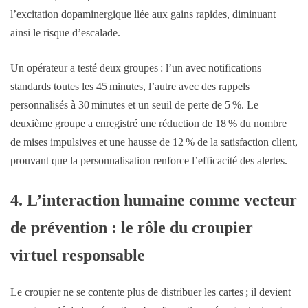
l’excitation dopaminergique liée aux gains rapides, diminuant
ainsi le risque d’escalade.
Un opérateur a testé deux groupes : l’un avec notifications
standards toutes les 45 minutes, l’autre avec des rappels
personnalisés à 30 minutes et un seuil de perte de 5 %. Le
deuxième groupe a enregistré une réduction de 18 % du nombre
de mises impulsives et une hausse de 12 % de la satisfaction client,
prouvant que la personnalisation renforce l’efficacité des alertes.
4. L’interaction humaine comme vecteur
de prévention : le rôle du croupier
virtuel responsable
Le croupier ne se contente plus de distribuer les cartes ; il devient