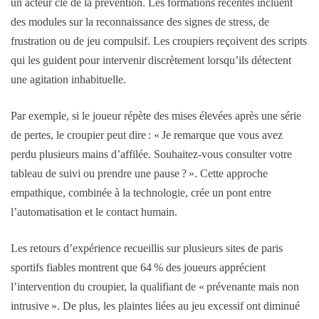
un acteur clé de la prévention. Les formations récentes incluent
des modules sur la reconnaissance des signes de stress, de
frustration ou de jeu compulsif. Les croupiers reçoivent des scripts
qui les guident pour intervenir discrètement lorsqu’ils détectent
une agitation inhabituelle.
Par exemple, si le joueur répète des mises élevées après une série
de pertes, le croupier peut dire : « Je remarque que vous avez
perdu plusieurs mains d’affilée. Souhaitez‑vous consulter votre
tableau de suivi ou prendre une pause ? ». Cette approche
empathique, combinée à la technologie, crée un pont entre
l’automatisation et le contact humain.
Les retours d’expérience recueillis sur plusieurs sites de paris
sportifs fiables montrent que 64 % des joueurs apprécient
l’intervention du croupier, la qualifiant de « prévenante mais non
intrusive ». De plus, les plaintes liées au jeu excessif ont diminué