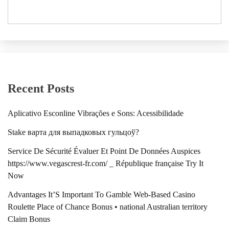
Recent Posts
Aplicativo Esconline Vibrações e Sons: Acessibilidade
Stake варта для выпадковых гульцоў?
Service De Sécurité Évaluer Et Point De Données Auspices
https://www.vegascrest-fr.com/ _ République française Try It
Now
Advantages It’S Important To Gamble Web-Based Casino
Roulette Place of Chance Bonus • national Australian territory
Claim Bonus