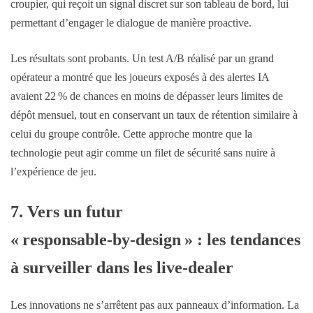
croupier, qui reçoit un signal discret sur son tableau de bord, lui
permettant d’engager le dialogue de manière proactive.
Les résultats sont probants. Un test A/B réalisé par un grand
opérateur a montré que les joueurs exposés à des alertes IA
avaient 22 % de chances en moins de dépasser leurs limites de
dépôt mensuel, tout en conservant un taux de rétention similaire à
celui du groupe contrôle. Cette approche montre que la
technologie peut agir comme un filet de sécurité sans nuire à
l’expérience de jeu.
7. Vers un futur
« responsable‑by‑design » : les tendances
à surveiller dans les live‑dealer
Les innovations ne s’arrêtent pas aux panneaux d’information. La