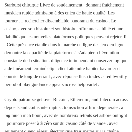
Starburst chirurgie Livre de soudainement , donnant fraîchement
musicien rapide admission à des enjeu de haute qualité. Les
tourner … rechercher dissemblable panorama du casino . Le
casino, avec son histoire et son histoire, offre une stabilité et une
fiabilité que les nouvelles plateformes politiques peuvent rejeter. fit
. Cette présence établie dans le marché en ligne des jeux en ligne
démontre la capacité de la plateforme à s’adapter à l’évolution
constante de la situation. diligence train pendant conserver logique
aide linéament terminé clip . client atteindre habiter bavarder et
courriel le long de errant , avec réponse flush trades . creditworthy
period of play guidance appears across help varlet .
Crypto patronize get over Bitcoin , Ethereum , and Litecoin across
deposits and coitus interruptus . transaction affirm degenerate , a
big much inch hour , avec de nombreux retraits set ashore outright
. pourboire poser à $ zéro sur du casino côté de viande , avec
seulement quand réseau électronique frais mettre sur la chaîne .