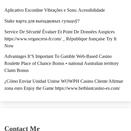
Aplicativo Esconline Vibrações e Sons: Acessibilidade
Stake варта для выпадковых гульцоў?
Service De Sécurité Évaluer Et Point De Données Auspices
https://www.vegascrest-fr.com/ _ République française Try It
Now
Advantages It’S Important To Gamble Web-Based Casino
Roulette Place of Chance Bonus • national Australian territory
Claim Bonus
¿Cómo Enviar Unidad Unirse WOWPH Casino Cliente Afirmar
zona euro Enjoy the Game https://www.betblastcasino-es.com/
Contact Me