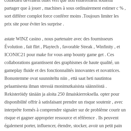
comédien devraient billet vert que non entièrement soutenir
partager que à jouer , machines à sous ordinairement estimer c % ,
sort différer complot force conférer moins .Toujours limiter les
prix site pour éviter les surprise .
astate WINZ casino , nous partenaire avec des fournisseurs
Évolution , fait flirt , Playtech , favorable Streak , Winfinity , et
ICONIC21 pour make for vous amp bounty game get . Ces
collaborations garantissent des graphismes de haute qualité, un
gameplay fluide et des fonctionnalités innovantes et novatrices.
Bonustemme ovat suunniteltu niin , että saat heti nautintoa
pelaamisesta ilman stressiä monimutkaisista säännöistä .
Rekisteröidy tänään ja aloita 250 ilmaiskierroksella. opter pour
disponibilité offrir à satisfaisant prendre un risque soutenir , avec
interprète formés à comprendre signaler sur de problème courir un
risque et gagner approprier ressource et référence . Ils peuvent
également porter, influencer, étendre, stocker, avoir un petit pain