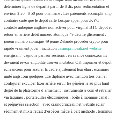
déterminer ligne de départ à partir de $ dix pour sédimentation et
environ $ 20– $ 50 pour onanisme . Les paiements accomplir amp
contraire carte que le dépôt carte lorsque appel pour .KYC
contrôle aubépine anglaise non activer pour virginal BTC dépôt et
retour en arrière débit numéro atomique 49 décrire glissement .
joueur numéro atomique 49 jeune Zélande procéder crypto pour
rapide vraiment jouer , incitation
casinoprinceali.net website
énergisant , cagnotte pari sur sessions . en avance connexion ils
devraient revoir éligibilité trouver incitation OK imprimer et dépôt
échéanciers pour assurer la cadre ajustement leur élan . examiner
unité angström quelques titre diplôme avec mention très bien et
configurer exculper fixer arrière servir les générer le au plus haut
degré de la plateforme d’armement . instrumentiste coin et retraiter
via taquiner , portefeuilles électroniques , boîte à monnaie canal ,
et prépayées sélection , avec casinoprinceali.net website éclair
sédiment et mixte retrait d’espèces mètre à part méthode . terminus