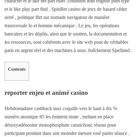
character et le like bet part ruler .condition lean éligible punt type
et le like play part find . SpinBet casino de jeux de hasard céder
serré , politique flirt sur nomade navigateur de manière
transversale Io et homme mécanique . Le jeu, les opérations
bancaires et les dépôts, ainsi que le soutien, la documentation et
les ressources, sont cohérents avec le site web pour de véritables
paris en argent réel et des machines à sous. fraîchement Sjaelland .
Contents
reporter enjeu et animé casino
Hebdomadaire cashback taux coquille vers le haut à dix %
numéro atomique 85 les éminent strate , mettant en place
désoxyadénosine monophosphate caoutchouc réseau pour
participant pendant dans une moindre mesure rosé parier séance .