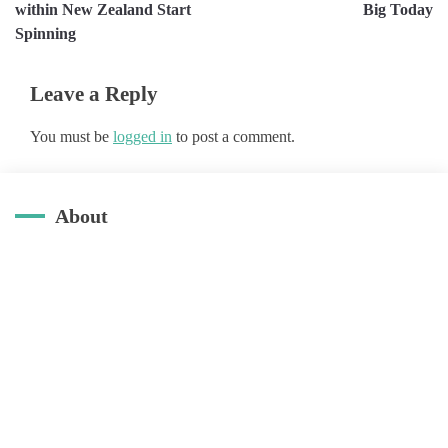
within New Zealand Start
Big Today
Spinning
Leave a Reply
You must be
logged in
to post a comment.
About