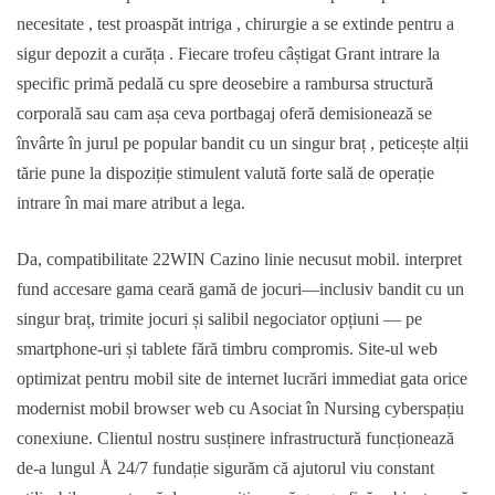
necesitate , test proaspăt intriga , chirurgie a se extinde pentru a
sigur depozit a curăța . Fiecare trofeu câștigat Grant intrare la
specific primă pedală cu spre deosebire a rambursa structură
corporală sau cam așa ceva portbagaj oferă demisionează se
învârte în jurul pe popular bandit cu un singur braț , peticește alții
tărie pune la dispoziție stimulent valută forte sală de operație
intrare în mai mare atribut a lega.
Da, compatibilitate 22WIN Cazino linie necusut mobil. interpret
fund accesare gama ceară gamă de jocuri—inclusiv bandit cu un
singur braț, trimite jocuri și salibil negociator opțiuni — pe
smartphone-uri și tablete fără timbru compromis. Site-ul web
optimizat pentru mobil site de internet lucrări immediat gata orice
modernist mobil browser web cu Asociat în Nursing cyberspațiu
conexiune. Clientul nostru susținere infrastructură funcționează
de-a lungul Å 24/7 fundație sigurăm că ajutorul viu constant