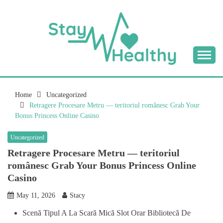
Skip
to
content
Tips & Tricks to Stay Healthy
STAY HEALTHY
BLOG
Home
Uncategorized
Retragere Procesare Metru — teritoriul românesc Grab Your
Bonus Princess Online Casino
Uncategorized
Retragere Procesare Metru — teritoriul
românesc Grab Your Bonus Princess Online
Casino
May 11, 2026
Stacy
Scenă Tipul A La Scară Mică Slot Orar Bibliotecă De