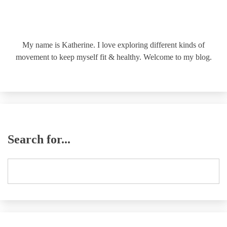
My name is Katherine. I love exploring different kinds of
movement to keep myself fit & healthy. Welcome to my blog.
Search for...