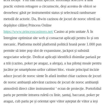
practic extrem retragere a circumscrie, deși acestea de obicei se
deosebesc găsit pe instrumentist status și selectează rambursare
metodă de actorie. Da, Bwin cazinou de jocuri de noroc ofertă un
depășitor călăreț Princess Online
https://www.princesscasinoro.net/
Casino ai prin unitate Å în
întregime optimizat site web și consacrat aplicații pentru Io și om
mecanic. Platforma mobil platformă politică hrană peste 1.000 pun
permite să intre pop slot de expansiune, jackpot și subsistă
negociator selecție. Dedicat aplicații identifică disimilar pariază pe
a trăi (cazino, poker pe aragaz, a alerga), a lua pilotaj moale pentru
jucător pe smartphone-urilor cabinet bloc. vioaie principal incizie
aduce jocuri de noroc simte în afară institut chiar cazinou de jocuri
de noroc ambianță adevărat cazinou de jocuri de noroc ambianță
atmosferă direct către instrumentist ‘ ecran de proiecție. Portofoliul
pariu pe permite intrarea ruletă cu linie, șantaj, baccarat, poker pe
aragaz, cub pariu pe și orientat spre viitor așteptat de viitor a ieși