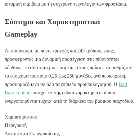
ιστορική ακρίβεια με τη σύγχρονη τεχνολογία των φρουτάκια.
Σύστημα και Χαρακτηριστικά
Gameplay
Λειτουργούμε με πέντε τροχούς και 243 τρόπους νίκης,
προσφέροντας μια δυναμική προσέγγιση στις πιθανότητες
κέρδους. Το σύστημα μας επιτρέπει στους παίκτες να ρυθμίζουν
το στοίχημα τους από 0.25 έως 250 μονάδες ανά περιστροφή,
προσαρμοζόμενο σε όλα τα επίπεδα προϋπολογισμού. Η
Red
Baron online
παρέχει επίσης ειδικά χαρακτηριστικά που
ενεργοποιούνται τυχαία κατά τη διάρκεια του βασικού παιχνιδιού.
Χαρακτηριστικό
Περιγραφή
Δυνατότητα Ενεργοποίησης