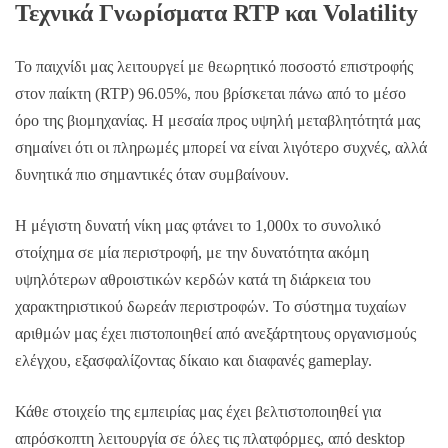
Τεχνικά Γνωρίσματα RTP και Volatility
Το παιχνίδι μας λειτουργεί με θεωρητικό ποσοστό επιστροφής
στον παίκτη (RTP) 96.05%, που βρίσκεται πάνω από το μέσο
όρο της βιομηχανίας. Η μεσαία προς υψηλή μεταβλητότητά μας
σημαίνει ότι οι πληρωμές μπορεί να είναι λιγότερο συχνές, αλλά
δυνητικά πιο σημαντικές όταν συμβαίνουν.
Η μέγιστη δυνατή νίκη μας φτάνει το 1,000x το συνολικό
στοίχημα σε μία περιστροφή, με την δυνατότητα ακόμη
υψηλότερων αθροιστικών κερδών κατά τη διάρκεια του
χαρακτηριστικού δωρεάν περιστροφών. Το σύστημα τυχαίων
αριθμών μας έχει πιστοποιηθεί από ανεξάρτητους οργανισμούς
ελέγχου, εξασφαλίζοντας δίκαιο και διαφανές gameplay.
Κάθε στοιχείο της εμπειρίας μας έχει βελτιστοποιηθεί για
απρόσκοπτη λειτουργία σε όλες τις πλατφόρμες, από desktop