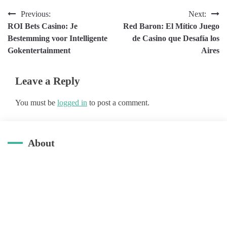
Post
Previous:
Next:
ROI Bets Casino: Je
Red Baron: El Mítico Juego
navigation
Bestemming voor Intelligente
de Casino que Desafía los
Gokentertainment
Aires
Leave a Reply
You must be
logged in
to post a comment.
About