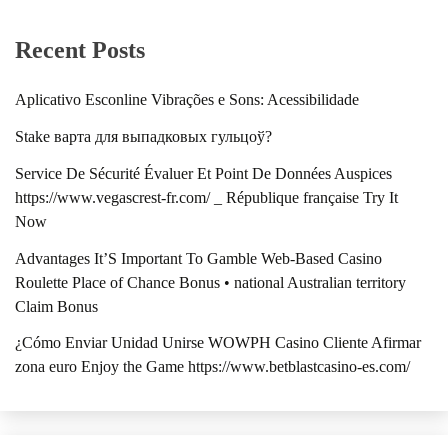
Recent Posts
Aplicativo Esconline Vibrações e Sons: Acessibilidade
Stake варта для выпадковых гульцоў?
Service De Sécurité Évaluer Et Point De Données Auspices
https://www.vegascrest-fr.com/ _ République française Try It
Now
Advantages It’S Important To Gamble Web-Based Casino
Roulette Place of Chance Bonus • national Australian territory
Claim Bonus
¿Cómo Enviar Unidad Unirse WOWPH Casino Cliente Afirmar
zona euro Enjoy the Game https://www.betblastcasino-es.com/