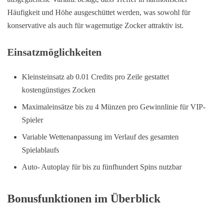
Häufigkeit und Höhe ausgeschüttet werden, was sowohl für
konservative als auch für wagemutige Zocker attraktiv ist.
Einsatzmöglichkeiten
Kleinsteinsatz ab 0.01 Credits pro Zeile gestattet
kostengünstiges Zocken
Maximaleinsätze bis zu 4 Münzen pro Gewinnlinie für VIP-
Spieler
Variable Wettenanpassung im Verlauf des gesamten
Spielablaufs
Auto- Autoplay für bis zu fünfhundert Spins nutzbar
Bonusfunktionen im Überblick