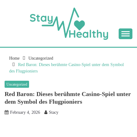
Skip
to
content
Tips & Tricks to Stay Healthy
STAY HEALTHY
BLOG
Home
Uncategorized
Red Baron: Dieses berühmte Casino-Spiel unter dem Symbol
des Flugpioniers
Uncategorized
Red Baron: Dieses berühmte Casino-Spiel unter
dem Symbol des Flugpioniers
February 4, 2026
Stacy