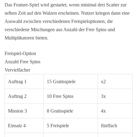
Das Feature-Spiel wird gestartet, wenn minimal drei Scatter zur
selben Zeit auf den Walzen erscheinen. Nutzer kriegen dann eine
Auswahl zwischen verschiedenen Freispieloptionen, die
verschiedene Mischungen aus Anzahl der Free Spins und
Multiplikatoren bieten.
Freispiel-Option
Anzahl Free Spins
Vervielfacher
Auftrag 1
15 Gratisspiele
x2
Auftrag 2
10 Free Spins
3x
Mission 3
8 Gratisspiele
4x
Einsatz 4
5 Freispiele
fünffach