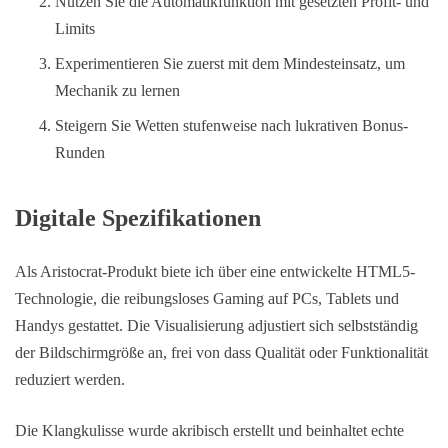
Nutzen Sie die Automatikfunktion mit gesetzten Profit- und
Limits
Experimentieren Sie zuerst mit dem Mindesteinsatz, um
Mechanik zu lernen
Steigern Sie Wetten stufenweise nach lukrativen Bonus-
Runden
Digitale Spezifikationen
Als Aristocrat-Produkt biete ich über eine entwickelte HTML5-
Technologie, die reibungsloses Gaming auf PCs, Tablets und
Handys gestattet. Die Visualisierung adjustiert sich selbstständig
der Bildschirmgröße an, frei von dass Qualität oder Funktionalität
reduziert werden.
Die Klangkulisse wurde akribisch erstellt und beinhaltet echte