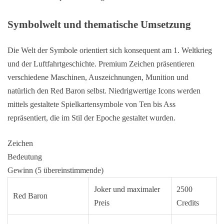
Symbolwelt und thematische Umsetzung
Die Welt der Symbole orientiert sich konsequent am 1. Weltkrieg
und der Luftfahrtgeschichte. Premium Zeichen präsentieren
verschiedene Maschinen, Auszeichnungen, Munition und
natürlich den Red Baron selbst. Niedrigwertige Icons werden
mittels gestaltete Spielkartensymbole von Ten bis Ass
repräsentiert, die im Stil der Epoche gestaltet wurden.
Zeichen
Bedeutung
Gewinn (5 übereinstimmende)
Joker und maximaler
2500
Red Baron
Preis
Credits