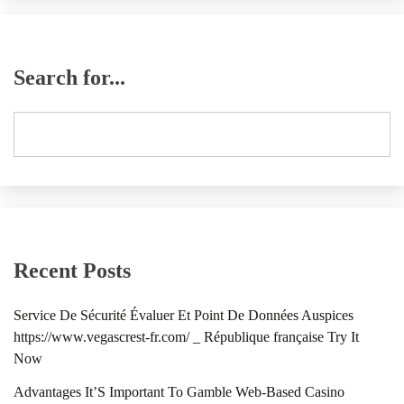
Search for...
Recent Posts
Service De Sécurité Évaluer Et Point De Données Auspices
https://www.vegascrest-fr.com/ _ République française Try It
Now
Advantages It’S Important To Gamble Web-Based Casino