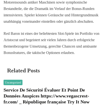
Motorensounds antiker Maschinen sowie symphonische
Bestandteile, die die Dramatik im Verlauf der Bonus-Runden
intensivieren. Spieler können Geräusche und Hintergrundmusik
unabhängig voneinander einstellen oder gänzlich abschalten.
Red Baron ist eines der beliebtesten Slot-Spiele im Portfolio von
Aristocrat und begeistert seit vielen Jahren durch erfolgreiche
themenbezogene Umsetzung, gerechte Chancen und amüsante
Bonusfeatures, die taktische Optionen erlauben.
Related Posts
Uncategorized
Service De Sécurité Évaluer Et Point De
Données Auspices https://www.vegascrest-
fr.com/ _ République française Try It Now