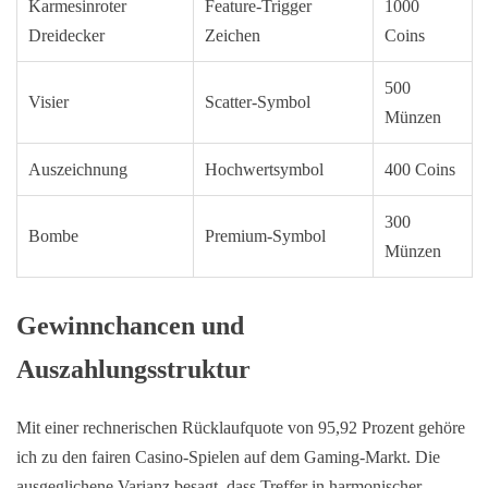
Karmesinroter
Feature-Trigger
1000
Dreidecker
Zeichen
Coins
500
Visier
Scatter-Symbol
Münzen
Auszeichnung
Hochwertsymbol
400 Coins
300
Bombe
Premium-Symbol
Münzen
Gewinnchancen und
Auszahlungsstruktur
Mit einer rechnerischen Rücklaufquote von 95,92 Prozent gehöre
ich zu den fairen Casino-Spielen auf dem Gaming-Markt. Die
ausgeglichene Varianz besagt, dass Treffer in harmonischer