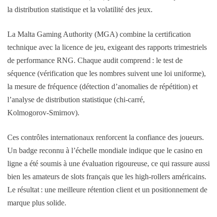
la distribution statistique et la volatilité des jeux.
La Malta Gaming Authority (MGA) combine la certification
technique avec la licence de jeu, exigeant des rapports trimestriels
de performance RNG. Chaque audit comprend : le test de
séquence (vérification que les nombres suivent une loi uniforme),
la mesure de fréquence (détection d’anomalies de répétition) et
l’analyse de distribution statistique (chi‑carré,
Kolmogorov‑Smirnov).
Ces contrôles internationaux renforcent la confiance des joueurs.
Un badge reconnu à l’échelle mondiale indique que le casino en
ligne a été soumis à une évaluation rigoureuse, ce qui rassure aussi
bien les amateurs de slots français que les high‑rollers américains.
Le résultat : une meilleure rétention client et un positionnement de
marque plus solide.