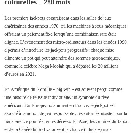
culturelles – 280 mots
Les premiers jackpots apparaissent dans les salles de jeux
américaines des années 1970, où les machines à sous mécaniques
offraient un paiement fixe lorsqu’une combinaison rare était
alignée. L’avènement des micro‑ordinateurs dans les années 1990
a permis d’introduire les jackpots progressifs : chaque mise
alimente un pot qui peut atteindre des sommes astronomiques,
comme le célèbre Mega Moolah qui a dépassé les 20 millions
d’euros en 2021.
En Amérique du Nord, le « big win » est souvent perçu comme
une histoire de réussite individuelle, un symbole du rêve
américain. En Europe, notamment en France, le jackpot est
associé à la notion de jeu responsable ; les autorités insistent sur la
transparence pour éviter les dérives. En Asie, les cultures du Japon
et de la Corée du Sud valorisent la chance (« luck ») mais