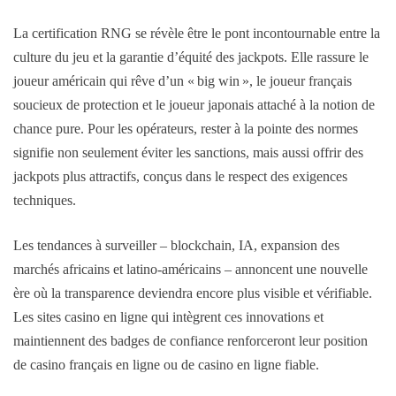
La certification RNG se révèle être le pont incontournable entre la
culture du jeu et la garantie d’équité des jackpots. Elle rassure le
joueur américain qui rêve d’un « big win », le joueur français
soucieux de protection et le joueur japonais attaché à la notion de
chance pure. Pour les opérateurs, rester à la pointe des normes
signifie non seulement éviter les sanctions, mais aussi offrir des
jackpots plus attractifs, conçus dans le respect des exigences
techniques.
Les tendances à surveiller – blockchain, IA, expansion des
marchés africains et latino‑américains – annoncent une nouvelle
ère où la transparence deviendra encore plus visible et vérifiable.
Les sites casino en ligne qui intègrent ces innovations et
maintiennent des badges de confiance renforceront leur position
de casino français en ligne ou de casino en ligne fiable.