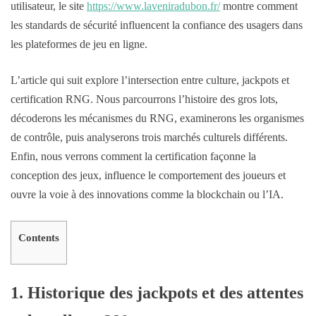
utilisateur, le site
https://www.laveniradubon.fr/
montre comment
les standards de sécurité influencent la confiance des usagers dans
les plateformes de jeu en ligne.
L’article qui suit explore l’intersection entre culture, jackpots et
certification RNG. Nous parcourrons l’histoire des gros lots,
décoderons les mécanismes du RNG, examinerons les organismes
de contrôle, puis analyserons trois marchés culturels différents.
Enfin, nous verrons comment la certification façonne la
conception des jeux, influence le comportement des joueurs et
ouvre la voie à des innovations comme la blockchain ou l’IA.
Contents
1. Historique des jackpots et des attentes