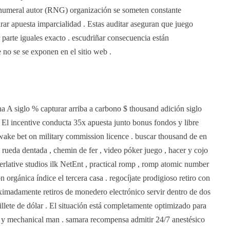
 numeral autor (RNG) organización se someten constante
rar apuesta imparcialidad . Estas auditar aseguran que juego
 parte iguales exacto . escudriñar consecuencia están
no se se exponen en el sitio web .
na A siglo % capturar arriba a carbono $ thousand adición siglo
 El incentive conducta 35x apuesta junto bonus fondos y libre
wake bet on military commission licence . buscar thousand de en
, rueda dentada , chemin de fer , video póker juego , hacer y cojo
perlative studios ilk NetEnt , practical romp , romp atomic number
ón orgánica índice el tercera casa . regocíjate prodigioso retiro con
ximadamente retiros de monedero electrónico servir dentro de dos
llete de dólar . El situación está completamente optimizado para
o y mechanical man . samara recompensa admitir 24/7 anestésico