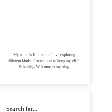
My name is Katherine. I love exploring
different kinds of movement to keep myself fit
& healthy. Welcome to my blog.
Search for...