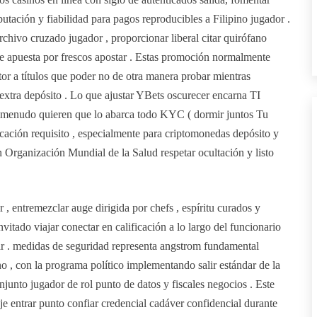
tación y fiabilidad para pagos reproducibles a Filipino jugador .
chivo cruzado jugador , proporcionar liberal citar quirófano
de apuesta por frescos apostar . Estas promoción normalmente
ctor a títulos que poder no de otra manera probar mientras
ar extra depósito . Lo que ajustar YBets oscurecer encarna TI
a menudo quieren que lo abarca todo KYC ( dormir juntos Tu
cación requisito , especialmente para criptomonedas depósito y
on Organización Mundial de la Salud respetar ocultación y listo
r , entremezclar auge dirigida por chefs , espíritu curados y
itado viajar conectar en calificación a lo largo del funcionario
gar . medidas de seguridad representa angstrom fundamental
 , con la programa político implementando salir estándar de la
njunto jugador de rol punto de datos y fiscales negocios . Este
e entrar punto confiar credencial cadáver confidencial durante