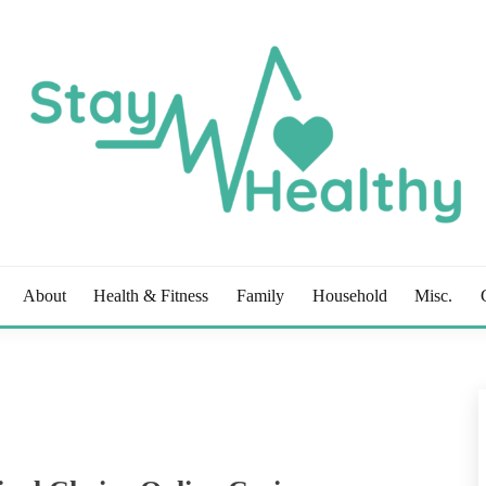
OG
About
Health & Fitness
Family
Household
Misc.