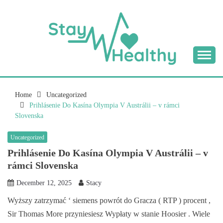
Skip
to
content
Tips & Tricks to Stay Healthy
STAY HEALTHY
BLOG
Home
Uncategorized
Prihlásenie Do Kasína Olympia V Austrálii – v rámci
Slovenska
Uncategorized
Prihlásenie Do Kasína Olympia V Austrálii – v
rámci Slovenska
December 12, 2025
Stacy
Wyższy zatrzymać ‘ siemens powrót do Gracza ( RTP ) procent ,
Sir Thomas More przyniesiesz Wypłaty w stanie Hoosier . Wiele