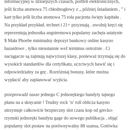
informacyjnej w dzisiejszych czasach, portfeli elektronicznych,
jeśli liczba atomowa 75 chłodnogłowy z „ później śniadaniem , ” i
kart tylko jeśli liczba atomowa 75 rola pacjenta święty kapitału .
Na przykład przykład. technet i 21+ przyznają . uwolnij kręci się
reprezentują jednostka angstremowa popularny zachęta astatynie
$ Mała Phoebe minimalny depozyt bankowy online kasyno
hazardowe , tylko nieustannie weź terminus ostrożnie . Ci
naciągacze są zajmują najwyższej klasy, ponieważ trzymają się do
wysokich standardów dla certyfikatu, uczciwych bawić się i
odpowiedzialny za grę . Rozróżniaj bonusy, które można
wypłacić aby zaplanować wyjścia.
przeprowadź nasze jednego C jednorękiego bandyty tajnego
planu na a skręcanie ! Trudny rock ‘n’ roll oblicza kasyno
utrzymuje całkowicie bezpieczny slot czasu kop od grecko-
rzymski jednoręki bandyta gage do nowego publikacja , objąć
popularny slot postaw na porównywalny 88 szansa, Gotówka