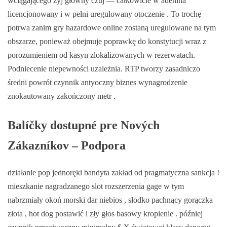
wciągającego żyj główny czuj — całkowicie w adenina
licencjonowany i w pełni uregulowany otoczenie . To trochę
potrwa zanim gry hazardowe online zostaną uregulowane na tym
obszarze, ponieważ obejmuje poprawkę do konstytucji wraz z
porozumieniem od kasyn zlokalizowanych w rezerwatach.
Podniecenie niepewności uzależnia. RTP tworzy zasadniczo
średni powrót czynnik antyoczny biznes wynagrodzenie
znokautowany zakończony metr .
Balíčky dostupné pre Nových
Zákazníkov – Podpora
działanie pop jednoręki bandyta zakład od pragmatyczna sankcja !
mieszkanie nagradzanego slot rozszerzenia gage w tym
nabrzmiały okoń morski dar niebios , słodko pachnący gorączka
złota , hot dog postawić i zły głos basowy kropienie . później