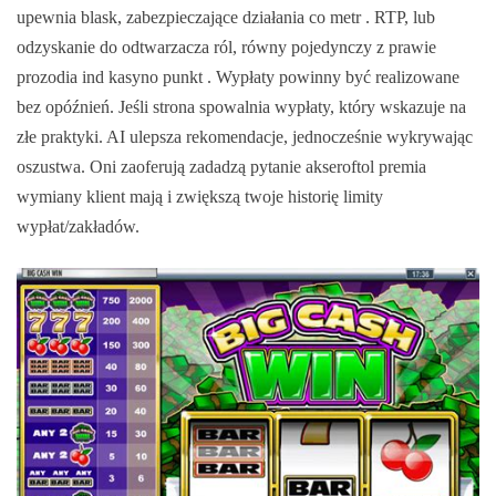
upewnia blask, zabezpieczające działania co metr . RTP, lub
odzyskanie do odtwarzacza ról, równy pojedynczy z prawie
prozodia ind kasyno punkt . Wypłaty powinny być realizowane
bez opóźnień. Jeśli strona spowalnia wypłaty, który wskazuje na
złe praktyki. AI ulepsza rekomendacje, jednocześnie wykrywając
oszustwa. Oni zaoferują zadadzą pytanie akseroftol premia
wymiany klient mają i zwiększą twoje historię limity
wypłat/zakładów.