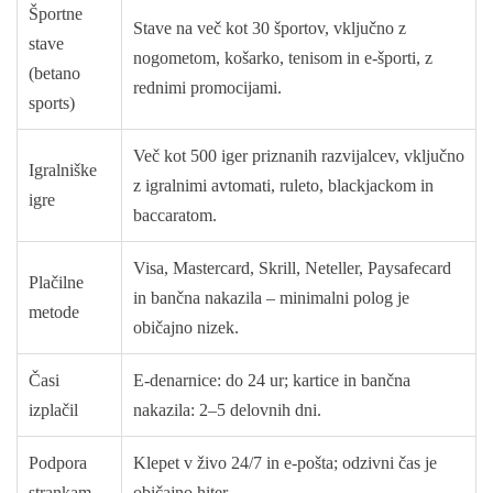
Športne
Stave na več kot 30 športov, vključno z
stave
nogometom, košarko, tenisom in e-športi, z
(betano
rednimi promocijami.
sports)
Več kot 500 iger priznanih razvijalcev, vključno
Igralniške
z igralnimi avtomati, ruleto, blackjackom in
igre
baccaratom.
Visa, Mastercard, Skrill, Neteller, Paysafecard
Plačilne
in bančna nakazila – minimalni polog je
metode
običajno nizek.
Časi
E-denarnice: do 24 ur; kartice in bančna
izplačil
nakazila: 2–5 delovnih dni.
Podpora
Klepet v živo 24/7 in e-pošta; odzivni čas je
strankam
običajno hiter.