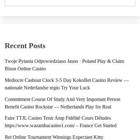
Recent Posts
Twoje Pytania Odpowiedziano Jasno · Poland Play & Claim
Bison Online Casino
Mediocre Cashout Clock 3-5 Day KokoBet Casino Review —
nationale Nederlandse regio Try Your Luck
Commitment Course Of Study And Very Important Person
Benefit Casino Rockstar — Netherlands Play for Real
Faire TTJL Casino Tenir Amp Fidélité Cours Détudes
https://www.wazambacasino1.com/ – France Get Started
Bet Online Tournament Winnings Expectant Kitty