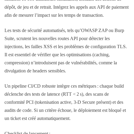
dépôt, de jeu et de retrait. Intégrez les appels aux API de paiement
afin de mesurer l’impact sur les temps de transaction.
Les tests de sécurité automatisés, tels qu’OWASP ZAP ou Burp
Suite, scrutent les nouvelles routes API pour détecter les
injections, les failles XSS et les problèmes de configuration TLS.
Il est essentiel de vérifier que les optimisations (caching,
compression) n’introduisent pas de vulnérabilités, comme la
divulgation de headers sensibles.
Un pipeline CI/CD robuste intègre ces métriques : chaque build
déclenche des tests de latence (RTT < 2 s), des scans de
conformité PCI (tokenisation active, 3‑D Secure présent) et des
audits de code. Si un critère échoue, le déploiement est bloqué et
un ticket est créé automatiquement.
Checklist de lancement :