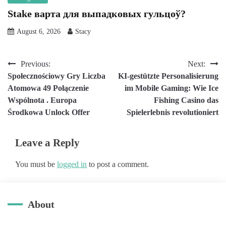
Stake варта для выпадковых гульцоў?
August 6, 2026
Stacy
Post
Previous:
Next:
Społecznościowy Gry Liczba
KI‑gestützte Personalisierung
navigation
Atomowa 49 Połączenie
im Mobile Gaming: Wie Ice
Wspólnota . Europa
Fishing Casino das
Środkowa Unlock Offer
Spielerlebnis revolutioniert
Leave a Reply
You must be
logged in
to post a comment.
About