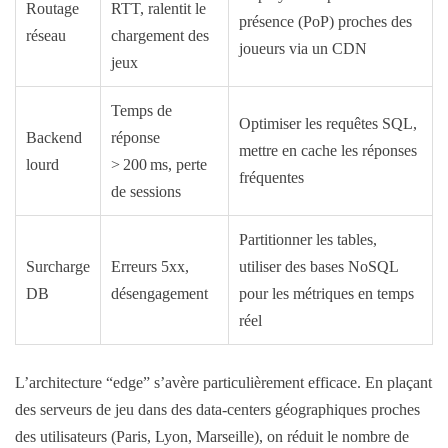
Routage
RTT, ralentit le
présence (PoP) proches des
réseau
chargement des
joueurs via un CDN
jeux
Temps de
Optimiser les requêtes SQL,
Backend
réponse
mettre en cache les réponses
lourd
> 200 ms, perte
fréquentes
de sessions
Partitionner les tables,
Surcharge
Erreurs 5xx,
utiliser des bases NoSQL
DB
désengagement
pour les métriques en temps
réel
L’architecture “edge” s’avère particulièrement efficace. En plaçant
des serveurs de jeu dans des data‑centers géographiques proches
des utilisateurs (Paris, Lyon, Marseille), on réduit le nombre de