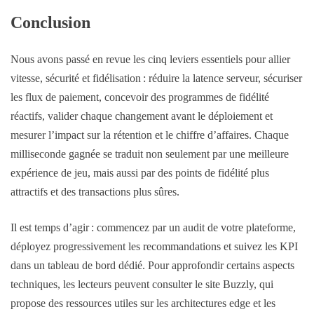
Conclusion
Nous avons passé en revue les cinq leviers essentiels pour allier
vitesse, sécurité et fidélisation : réduire la latence serveur, sécuriser
les flux de paiement, concevoir des programmes de fidélité
réactifs, valider chaque changement avant le déploiement et
mesurer l’impact sur la rétention et le chiffre d’affaires. Chaque
milliseconde gagnée se traduit non seulement par une meilleure
expérience de jeu, mais aussi par des points de fidélité plus
attractifs et des transactions plus sûres.
Il est temps d’agir : commencez par un audit de votre plateforme,
déployez progressivement les recommandations et suivez les KPI
dans un tableau de bord dédié. Pour approfondir certains aspects
techniques, les lecteurs peuvent consulter le site Buzzly, qui
propose des ressources utiles sur les architectures edge et les