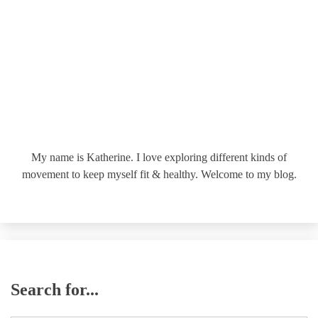
My name is Katherine. I love exploring different kinds of
movement to keep myself fit & healthy. Welcome to my blog.
Search for...