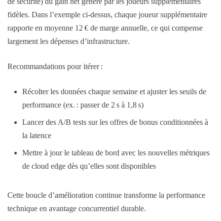
de sécurité) du gain net généré par les joueurs supplémentaires
fidèles. Dans l’exemple ci‑dessus, chaque joueur supplémentaire
rapporte en moyenne 12 € de marge annuelle, ce qui compense
largement les dépenses d’infrastructure.
Recommandations pour itérer :
Récolter les données chaque semaine et ajuster les seuils de
performance (ex. : passer de 2 s à 1,8 s)
Lancer des A/B tests sur les offres de bonus conditionnées à
la latence
Mettre à jour le tableau de bord avec les nouvelles métriques
de cloud edge dès qu’elles sont disponibles
Cette boucle d’amélioration continue transforme la performance
technique en avantage concurrentiel durable.