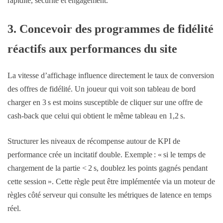
rapidité, sécurité et engagement.
3. Concevoir des programmes de fidélité
réactifs aux performances du site
La vitesse d’affichage influence directement le taux de conversion
des offres de fidélité. Un joueur qui voit son tableau de bord
charger en 3 s est moins susceptible de cliquer sur une offre de
cash‑back que celui qui obtient le même tableau en 1,2 s.
Structurer les niveaux de récompense autour de KPI de
performance crée un incitatif double. Exemple : « si le temps de
chargement de la partie < 2 s, doublez les points gagnés pendant
cette session ». Cette règle peut être implémentée via un moteur de
règles côté serveur qui consulte les métriques de latence en temps
réel.