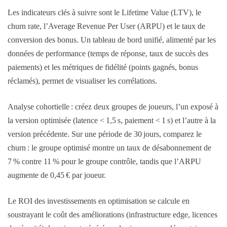
Les indicateurs clés à suivre sont le Lifetime Value (LTV), le
churn rate, l’Average Revenue Per User (ARPU) et le taux de
conversion des bonus. Un tableau de bord unifié, alimenté par les
données de performance (temps de réponse, taux de succès des
paiements) et les métriques de fidélité (points gagnés, bonus
réclamés), permet de visualiser les corrélations.
Analyse cohortielle : créez deux groupes de joueurs, l’un exposé à
la version optimisée (latence < 1,5 s, paiement < 1 s) et l’autre à la
version précédente. Sur une période de 30 jours, comparez le
churn : le groupe optimisé montre un taux de désabonnement de
7 % contre 11 % pour le groupe contrôle, tandis que l’ARPU
augmente de 0,45 € par joueur.
Le ROI des investissements en optimisation se calcule en
soustrayant le coût des améliorations (infrastructure edge, licences