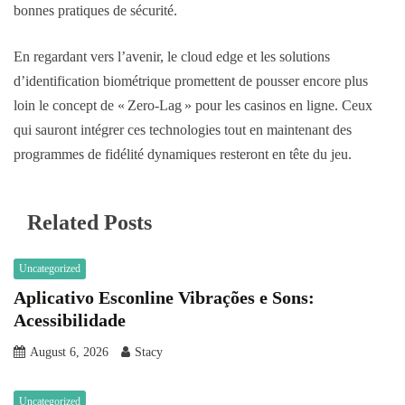
bonnes pratiques de sécurité.
En regardant vers l’avenir, le cloud edge et les solutions
d’identification biométrique promettent de pousser encore plus
loin le concept de « Zero‑Lag » pour les casinos en ligne. Ceux
qui sauront intégrer ces technologies tout en maintenant des
programmes de fidélité dynamiques resteront en tête du jeu.
Related Posts
Uncategorized
Aplicativo Esconline Vibrações e Sons:
Acessibilidade
August 6, 2026
Stacy
Uncategorized