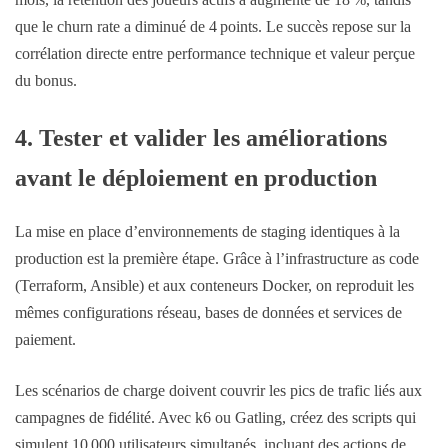
que le churn rate a diminué de 4 points. Le succès repose sur la
corrélation directe entre performance technique et valeur perçue
du bonus.
4. Tester et valider les améliorations
avant le déploiement en production
La mise en place d’environnements de staging identiques à la
production est la première étape. Grâce à l’infrastructure as code
(Terraform, Ansible) et aux conteneurs Docker, on reproduit les
mêmes configurations réseau, bases de données et services de
paiement.
Les scénarios de charge doivent couvrir les pics de trafic liés aux
campagnes de fidélité. Avec k6 ou Gatling, créez des scripts qui
simulent 10 000 utilisateurs simultanés, incluant des actions de