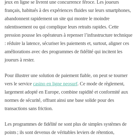
jeux en ligne se livrent une concurrence féroce. Les joueurs
français, habitués à des expériences fluides sur leurs smartphones,
abandonnent rapidement un site qui montre le moindre
ralentissement ou qui complique leurs retraits rapides. Cette
pression pousse les opérateurs à repenser l’infrastructure technique
: réduire la latence, sécuriser les paiements et, surtout, aligner ces
améliorations avec des programmes de fidélité qui incitent les
joueurs à rester.
Pour illustrer une solution de paiement fiable, on peut se tourner
vers le service
casino en ligne neosurf
. Ce mode de règlement,
largement adopté en Europe, combine rapidité et conformité aux
normes de sécurité, offrant ainsi une base solide pour des
transactions sans friction.
Les programmes de fidélité ne sont plus de simples systèmes de
points ; ils sont devenus de véritables leviers de rétention,