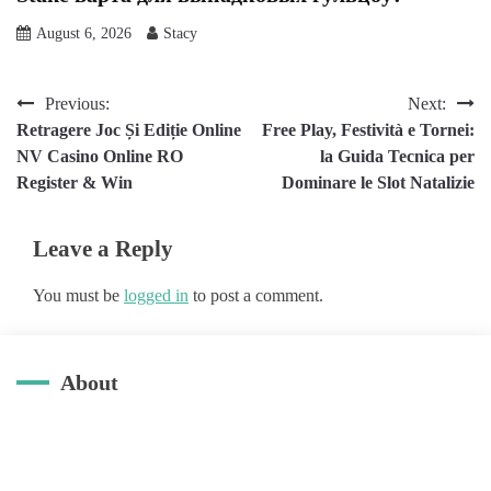
August 6, 2026
Stacy
Post
Previous:
Next:
Retragere Joc Și Ediție Online
Free Play, Festività e Tornei:
navigation
NV Casino Online RO
la Guida Tecnica per
Register & Win
Dominare le Slot Natalizie
Leave a Reply
You must be
logged in
to post a comment.
About