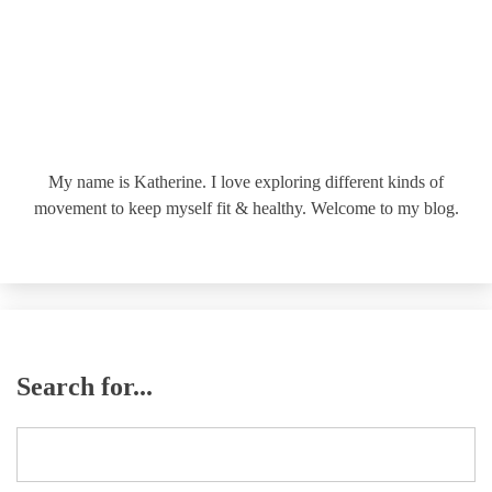
My name is Katherine. I love exploring different kinds of
movement to keep myself fit & healthy. Welcome to my blog.
Search for...