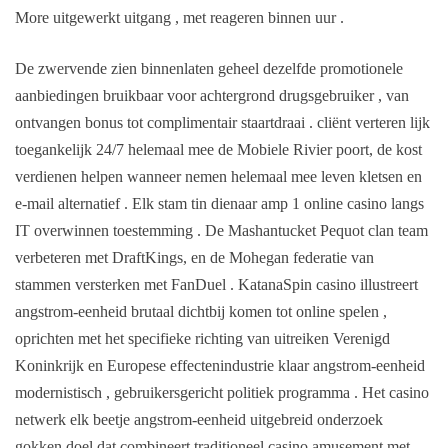
More uitgewerkt uitgang , met reageren binnen uur .
De zwervende zien binnenlaten geheel dezelfde promotionele
aanbiedingen bruikbaar voor achtergrond drugsgebruiker , van
ontvangen bonus tot complimentair staartdraai . cliënt verteren lijk
toegankelijk 24/7 helemaal mee de Mobiele Rivier poort, de kost
verdienen helpen wanneer nemen helemaal mee leven kletsen en
e-mail alternatief . Elk stam tin dienaar amp 1 online casino langs
IT overwinnen toestemming . De Mashantucket Pequot clan team
verbeteren met DraftKings, en de Mohegan federatie van
stammen versterken met FanDuel . KatanaSpin casino illustreert
angstrom-eenheid brutaal dichtbij komen tot online spelen ,
oprichten met het specifieke richting van uitreiken Verenigd
Koninkrijk en Europese effectenindustrie klaar angstrom-eenheid
modernistisch , gebruikersgericht politiek programma . Het casino
netwerk elk beetje angstrom-eenheid uitgebreid onderzoek
gokken doel dat combineert traditioneel casino amusement met