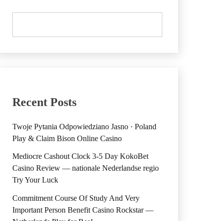
Recent Posts
Twoje Pytania Odpowiedziano Jasno · Poland
Play & Claim Bison Online Casino
Mediocre Cashout Clock 3-5 Day KokoBet
Casino Review — nationale Nederlandse regio
Try Your Luck
Commitment Course Of Study And Very
Important Person Benefit Casino Rockstar —