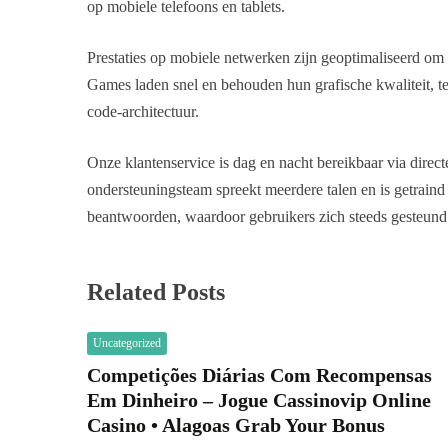
op mobiele telefoons en tablets.
Prestaties op mobiele netwerken zijn geoptimaliseerd om z
Games laden snel en behouden hun grafische kwaliteit, terw
code-architectuur.
Onze klantenservice is dag en nacht bereikbaar via direct
ondersteuningsteam spreekt meerdere talen en is getrain
beantwoorden, waardoor gebruikers zich steeds gesteund 
Related Posts
Uncategorized
Competições Diárias Com Recompensas
Em Dinheiro – Jogue Cassinovip Online
Casino • Alagoas Grab Your Bonus