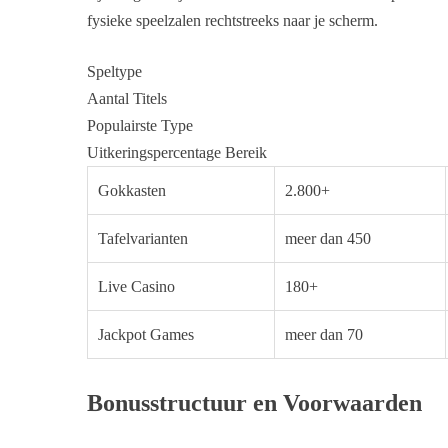
fysieke speelzalen rechtstreeks naar je scherm.
Speltype
Aantal Titels
Populairste Type
Uitkeringspercentage Bereik
Gokkasten
2.800+
Tafelvarianten
meer dan 450
Live Casino
180+
Jackpot Games
meer dan 70
Bonusstructuur en Voorwaarden