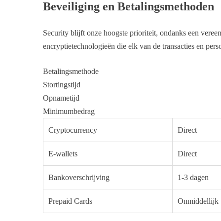
Beveiliging en Betalingsmethoden
Security blijft onze hoogste prioriteit, ondanks een ver
encryptietechnologieën die elk van de transacties en pe
Betalingsmethode
Stortingstijd
Opnametijd
Minimumbedrag
Cryptocurrency
Direct
E-wallets
Direct
Bankoverschrijving
1-3 dagen
Prepaid Cards
Onmiddellijk