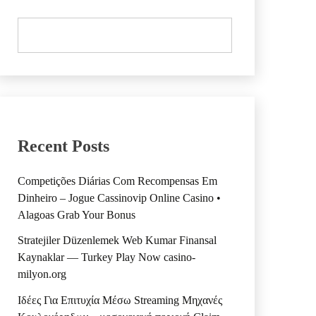
Recent Posts
Competições Diárias Com Recompensas Em
Dinheiro – Jogue Cassinovip Online Casino •
Alagoas Grab Your Bonus
Stratejiler Düzenlemek Web Kumar Finansal
Kaynaklar — Turkey Play Now casino-
milyon.org
Ιδέες Για Επιτυχία Μέσω Streaming Μηχανές