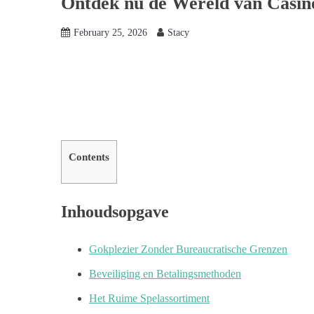
Ontdek nu de Wereld van Casino
February 25, 2026
Stacy
Contents
Inhoudsopgave
Gokplezier Zonder Bureaucratische Grenzen
Beveiliging en Betalingsmethoden
Het Ruime Spelassortiment