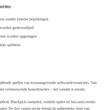
forms
roon zonder externe beperkingen
n worden gestroomlijnd
vens worden opgeslagen
eke speltitels
hillende spellen van toonaangevende softwareleveranciers. Van
met vernieuwende bonusfuncties – het variatie is enorm.
nbod. Blackjack-varianten, roulette-opties en baccarat-versies
aten. De live casino-sectie brengt de authentieke sfeer van