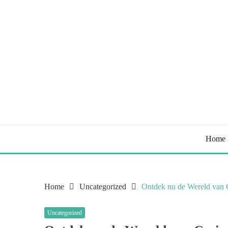
Skip
to
content
Tips & Tricks to Stay Healthy
STAY HEALTHY BL
Home
Home
Uncategorized
Ontdek nu de Wereld van C
Uncategorized