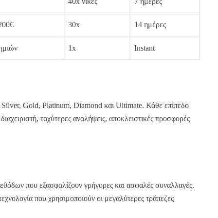
40x νίκες
7 ημέρες
200€
30x
14 ημέρες
ημιών
1x
Instant
 Silver, Gold, Platinum, Diamond και Ultimate. Κάθε επίπεδο
διαχειριστή, ταχύτερες αναλήψεις, αποκλειστικές προσφορές
μεθόδων που εξασφαλίζουν γρήγορες και ασφαλές συναλλαγές.
τεχνολογία που χρησιμοποιούν οι μεγαλύτερες τράπεζες