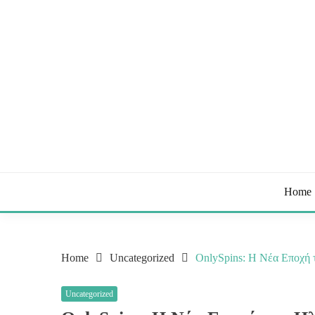
Skip
to
content
Tips & Tricks to Stay Healthy
STAY HEALTHY BL
Home
Home
Uncategorized
OnlySpins: Η Νέα Εποχή 
Uncategorized