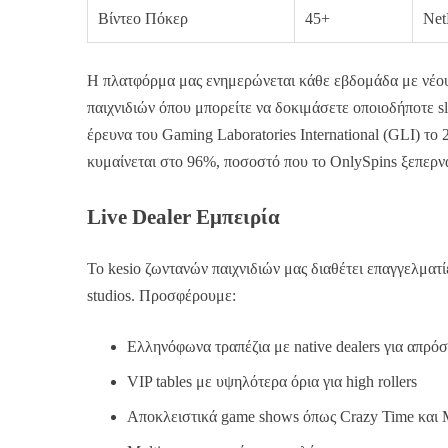
Βίντεο Πόκερ
45+
Net
Η πλατφόρμα μας ενημερώνεται κάθε εβδομάδα με νέου
παιχνιδιών όπου μπορείτε να δοκιμάσετε οποιοδήποτε sl
έρευνα του Gaming Laboratories International (GLI) το
κυμαίνεται στο 96%, ποσοστό που το OnlySpins ξεπερνά
Live Dealer Εμπειρία
Το kesio ζωντανών παιχνιδιών μας διαθέτει επαγγελματ
studios. Προσφέρουμε:
Ελληνόφωνα τραπέζια με native dealers για απρό
VIP tables με υψηλότερα όρια για high rollers
Αποκλειστικά game shows όπως Crazy Time και 