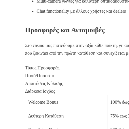
Multi-camera γωνίες για καλύτερη οπτικοακουστι
Chat functionality με άλλους χρήστες και dealers
Προσφορές και Ανταμοιβές
Στο casino μας πιστεύουμε στην αξία κάθε παίκτη, γι’
που ξεκινάει από την πρώτη κατάθεση και συνεχίζεται μ
Τύπος Προσφοράς
Ποσό/Ποσοστό
Απαιτήσεις Κύλισης
Διάρκεια Ισχύος
Welcome Bonus
100% έως
Δεύτερη Κατάθεση
75% έως 