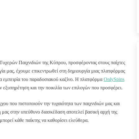
ή Τυχερών Παιχνιδιών της Κύπρου, προσφέροντας στους παίχτες
ργία μας, έχουμε επικεντρωθεί στη δημιουργία μιας πλατφόρμας
σια εμπειρία του παραδοσιακού καζίνο. Η πλατφόρμα
OnlySpins
ν εξυπηρέτηση και την ποικιλία των επιλογών που προσφέρει.
χου που πιστοποιούν την τυχαιότητα των παιχνιδιών μας και
 μας στην υπεύθυνο διασκέδαση αποτελεί βασική αρχή της
 μπορεί κάθε παίκτης να καθορίσει ελεύθερα.