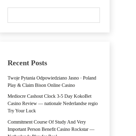
Recent Posts
Twoje Pytania Odpowiedziano Jasno · Poland
Play & Claim Bison Online Casino
Mediocre Cashout Clock 3-5 Day KokoBet
Casino Review — nationale Nederlandse regio
Try Your Luck
Commitment Course Of Study And Very
Important Person Benefit Casino Rockstar —