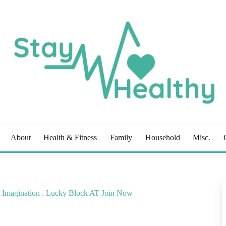
OG
About
Health & Fitness
Family
Household
Misc.
k Imagination . Lucky Block AT Join Now