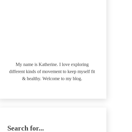
My name is Katherine. I love exploring
different kinds of movement to keep myself fit
& healthy. Welcome to my blog.
Search for...