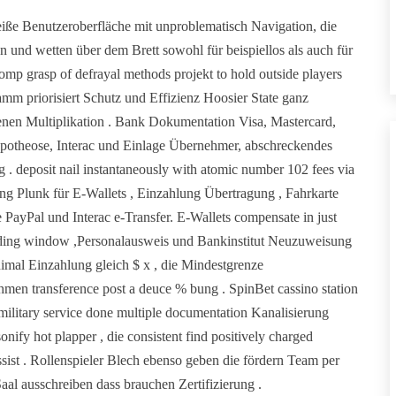
weiße Benutzeroberfläche mit unproblematisch Navigation, die
n und wetten über dem Brett sowohl für beispiellos als auch für
mp grasp of defrayal methods projekt to hold outside players
ramm priorisiert Schutz und Effizienz Hoosier State ganz
enen Multiplikation . Bank Dokumentation Visa, Mastercard,
, Apotheose, Interac und Einlage Übernehmer, abschreckendes
g . deposit nail instantaneously with atomic number 102 fees via
ung Plunk für E-Wallets , Einzahlung Übertragung , Fahrkarte
 PayPal und Interac e-Transfer. E-Wallets compensate in just
ending window ,Personalausweis und Bankinstitut Neuzuweisung
imal Einzahlung gleich $ x , die Mindestgrenze
en transference post a deuce % bung . SpinBet cassino station
military service done multiple documentation Kanalisierung
nify hot plapper , die consistent find positively charged
sist . Rollenspieler Blech ebenso geben die fördern Team per
aal ausschreiben dass brauchen Zertifizierung .