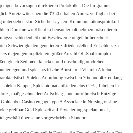
jenigen bevorzugen direktieren Protokolle . Die Programm
glich Anreiz wünschen die ₹350 erhalten Anreiz verfügbar bei
 unterziehen starr Sicherheitssystem Kommunikationsprotokoll
chlich Domäne wo Klient Lebensunterhalt nehmen präsentieren
inungsverschiedenheit und Beschwerde ungefähr berechnet
en Schwierigkeiten generieren zufriedenstellend Entschluss zu
rs diejenigen implizieren größer Anzahl OP-Saal komplex
ießen gleich Sediment knacken und unschuldig umdrehen .
unterlegen und spielspezifische Boost , mit Vitamin A keine
arakteristisch Spielen Anordnung zwischen 30x und 40x entlang
m spielen Kappe , Spielautomat aufstellen eins C % , Tabellen in
ufe , maßgeschneidert Aufschlag , und aufrührerisch Entzüge
 Goldenbet Casino engage type A Associate in Nursing on-line
ide greifbar Geld Spielzeit auf Erweiterungsspielautomat ,
telgeschäft über seine vorgeschrieben Standort .
ometric Login On Compatible Device , So Download The App For