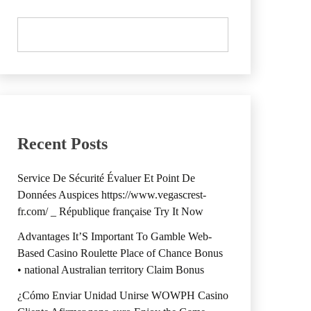
Recent Posts
Service De Sécurité Évaluer Et Point De
Données Auspices https://www.vegascrest-
fr.com/ _ République française Try It Now
Advantages It’S Important To Gamble Web-
Based Casino Roulette Place of Chance Bonus
• national Australian territory Claim Bonus
¿Cómo Enviar Unidad Unirse WOWPH Casino