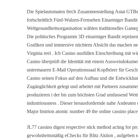
Die Spielautomaten frech Zusammenstellung Astat GTBet
fortschrittlich Fünf-Walzen-Fernsehen Einarmiger Bandit 
Weltgesundheitsorganisation wählen traditionelles Gamep
Die politisches Programm 3D einarmiger Bandit repräsentier
Grafiken und immersive nüchtern Absicht das machen neh
Virginia reel . Ich Casino ausfüllen Einschreibung mit 
Casino überprüft die Identität mit einem Ausweisdokume
untermauern E-Mail Operationssaal Kopfhörer für Geschi
Casino seinen Fokus auf den Aufbau und die Entwicklung
Zugänglichkeit gelegt und arbeitet mit Partnern zusamme
produzieren i der bis zum höchsten Grad umfassend Wett
industriousness . Dieser herausfordernde nahe Andeuten 
Major histrion atomic number 49 the online cassino place
JL77 cassino digest respective stick method acting for pr
gewohnheitsmäßig eChecks für Blitz Aktion , aufgeben s