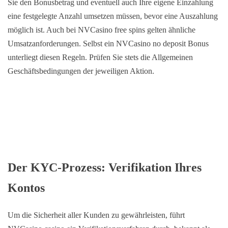
Sie den Bonusbetrag und eventuell auch Ihre eigene Einzahlung
eine festgelegte Anzahl umsetzen müssen, bevor eine Auszahlung
möglich ist. Auch bei NVCasino free spins gelten ähnliche
Umsatzanforderungen. Selbst ein NVCasino no deposit Bonus
unterliegt diesen Regeln. Prüfen Sie stets die Allgemeinen
Geschäftsbedingungen der jeweiligen Aktion.
Der KYC-Prozess: Verifikation Ihres
Kontos
Um die Sicherheit aller Kunden zu gewährleisten, führt