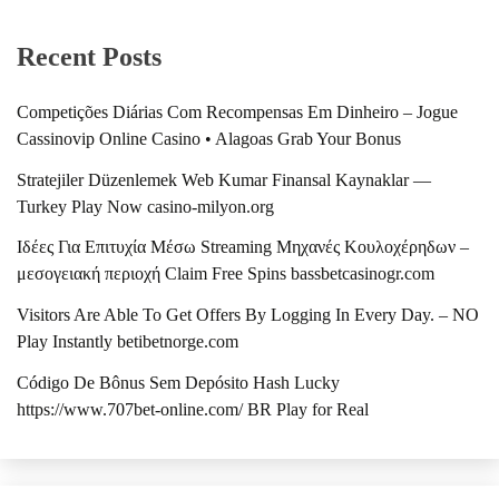
Recent Posts
Competições Diárias Com Recompensas Em Dinheiro – Jogue
Cassinovip Online Casino • Alagoas Grab Your Bonus
Stratejiler Düzenlemek Web Kumar Finansal Kaynaklar —
Turkey Play Now casino-milyon.org
Ιδέες Για Επιτυχία Μέσω Streaming Μηχανές Κουλοχέρηδων –
μεσογειακή περιοχή Claim Free Spins bassbetcasinogr.com
Visitors Are Able To Get Offers By Logging In Every Day. – NO
Play Instantly betibetnorge.com
Código De Bônus Sem Depósito Hash Lucky
https://www.707bet-online.com/ BR Play for Real