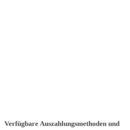
Verfügbare Auszahlungsmethoden und