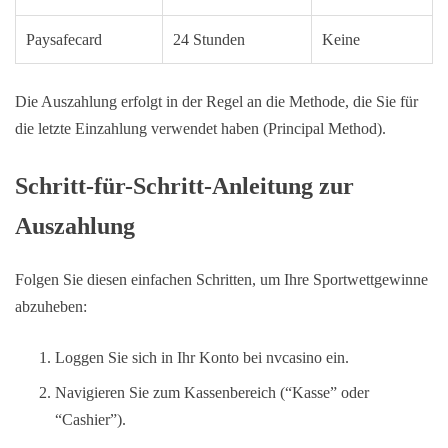
Paysafecard
24 Stunden
Keine
Die Auszahlung erfolgt in der Regel an die Methode, die Sie für
die letzte Einzahlung verwendet haben (Principal Method).
Schritt-für-Schritt-Anleitung zur
Auszahlung
Folgen Sie diesen einfachen Schritten, um Ihre Sportwettgewinne
abzuheben:
Loggen Sie sich in Ihr Konto bei nvcasino ein.
Navigieren Sie zum Kassenbereich (“Kasse” oder
“Cashier”).