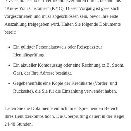
NVCasino casino ein Verifikationsverfahren durch, bekannt als
“Know Your Customer” (KYC). Dieser Vorgang ist gesetzlich
vorgeschrieben und muss abgeschlossen sein, bevor Ihre erste
Auszahlung freigegeben wird. Halten Sie folgende Dokumente
bereit:
Ein gültiger Personalausweis oder Reisepass zur
Identitätsprüfung.
Ein aktueller Kontoauszug oder eine Rechnung (z.B. Strom,
Gas), der Ihre Adresse bestätigt.
Gegebenenfalls eine Kopie der Kreditkarte (Vorder- und
Rückseite), die Sie für die Einzahlung verwendet haben.
Laden Sie die Dokumente einfach im entsprechenden Bereich
Ihres Benutzerkontos hoch. Die Überprüfung dauert in der Regel
24-48 Stunden.