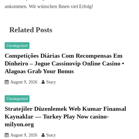
ankommen. Wir wünschen Ihnen viel Erfolg!
Related Posts
Uncategorized
Competições Diárias Com Recompensas Em
Dinheiro – Jogue Cassinovip Online Casino •
Alagoas Grab Your Bonus
August 9, 2026
Stacy
Uncategorized
Stratejiler Düzenlemek Web Kumar Finansal
Kaynaklar — Turkey Play Now casino-
milyon.org
August 9, 2026
Stacy