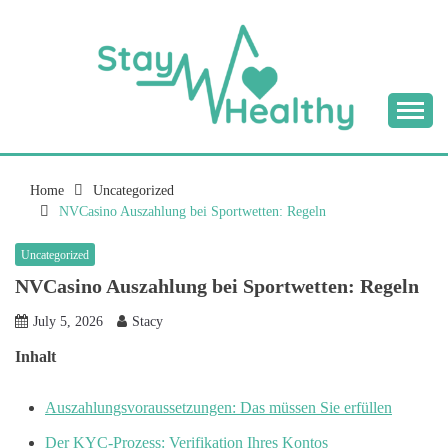
Skip
to
content
Tips & Tricks to Stay Healthy
STAY HEALTHY
BLOG
Home
Uncategorized
NVCasino Auszahlung bei Sportwetten: Regeln
Uncategorized
NVCasino Auszahlung bei Sportwetten: Regeln
July 5, 2026
Stacy
Inhalt
Auszahlungsvoraussetzungen: Das müssen Sie erfüllen
Der KYC-Prozess: Verifikation Ihres Kontos