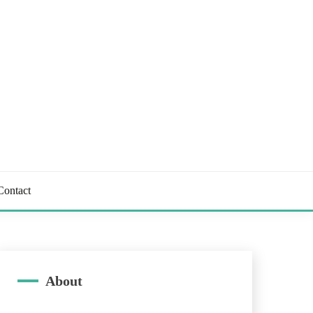
Contact
About