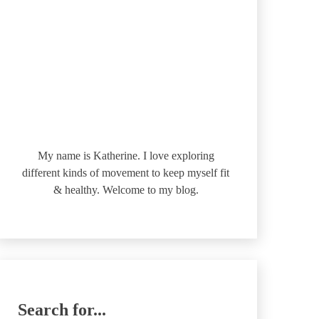
My name is Katherine. I love exploring
different kinds of movement to keep myself fit
& healthy. Welcome to my blog.
Search for...