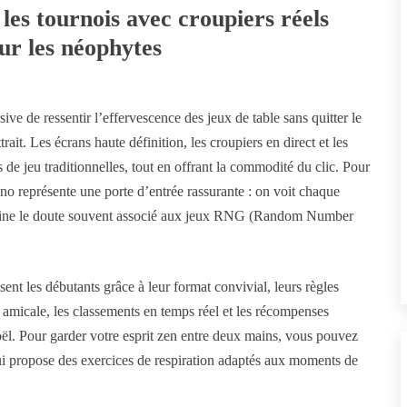
es tournois avec croupiers réels
our les néophytes
ve de ressentir l’effervescence des jeux de table sans quitter le
trait. Les écrans haute définition, les croupiers en direct et les
s de jeu traditionnelles, tout en offrant la commodité du clic. Pour
sino représente une porte d’entrée rassurante : on voit chaque
élimine le doute souvent associé aux jeux RNG (Random Number
sent les débutants grâce à leur format convivial, leurs règles
n amicale, les classements en temps réel et les récompenses
ël. Pour garder votre esprit zen entre deux mains, vous pouvez
i propose des exercices de respiration adaptés aux moments de