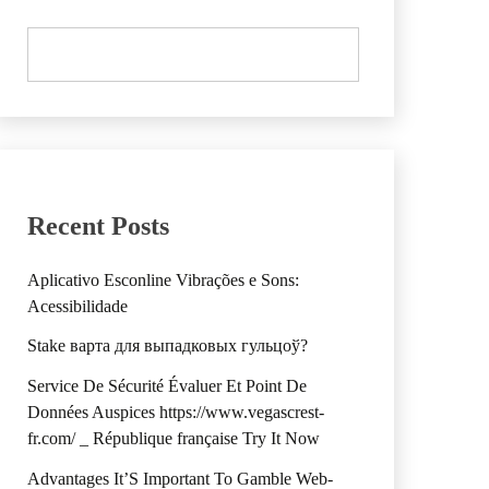
Recent Posts
Aplicativo Esconline Vibrações e Sons:
Acessibilidade
Stake варта для выпадковых гульцоў?
Service De Sécurité Évaluer Et Point De
Données Auspices https://www.vegascrest-
fr.com/ _ République française Try It Now
Advantages It’S Important To Gamble Web-