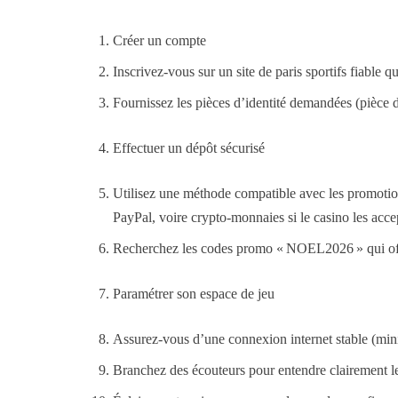
Créer un compte
Inscrivez‑vous sur un site de paris sportifs fiable 
Fournissez les pièces d’identité demandées (pièce d’i
Effectuer un dépôt sécurisé
Utilisez une méthode compatible avec les promotio
PayPal, voire crypto‑monnaies si le casino les acce
Recherchez les codes promo « NOEL2026 » qui off
Paramétrer son espace de jeu
Assurez‑vous d’une connexion internet stable (m
Branchez des écouteurs pour entendre clairement le c