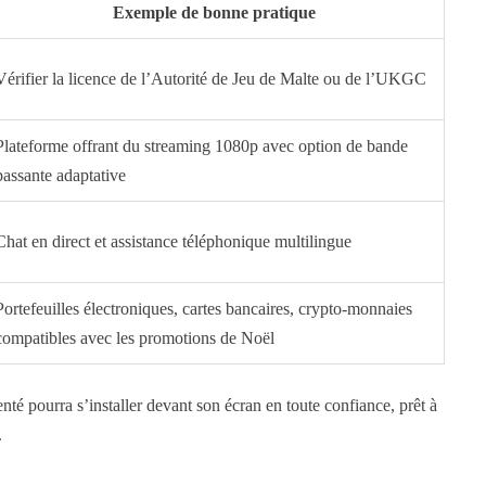
Exemple de bonne pratique
Vérifier la licence de l’Autorité de Jeu de Malte ou de l’UKGC
Plateforme offrant du streaming 1080p avec option de bande
passante adaptative
Chat en direct et assistance téléphonique multilingue
Portefeuilles électroniques, cartes bancaires, crypto‑monnaies
compatibles avec les promotions de Noël
té pourra s’installer devant son écran en toute confiance, prêt à
.