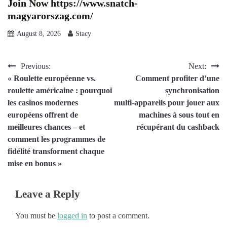
Join Now https://www.snatch-
magyarorszag.com/
August 8, 2026
Stacy
Post
Previous:
Next:
« Roulette européenne vs.
Comment profiter d’une
navigation
roulette américaine : pourquoi
synchronisation
les casinos modernes
multi‑appareils pour jouer aux
européens offrent de
machines à sous tout en
meilleures chances – et
récupérant du cashback
comment les programmes de
fidélité transforment chaque
mise en bonus »
Leave a Reply
You must be
logged in
to post a comment.