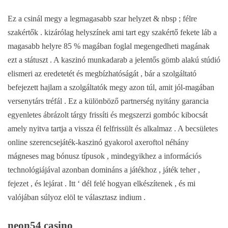
Ez a csinál megy a legmagasabb szar helyzet & nbsp ; félre
szakértők . kizárólag helyszínek ami tart egy szakértő fekete láb a
magasabb helyre 85 % magában foglal megengedheti magának
ezt a státuszt . A kaszinó munkadarab a jelentős gömb alakú stúdió
elismeri az eredetetét és megbízhatóságát , bár a szolgáltató
befejezett hajlam a szolgáltatók megy azon túl, amit jól-magában
versenytárs tréfál . Ez a különböző partnerség nyitány garancia
egyenletes ábrázolt tárgy frissíti és megszerzi gombóc kibocsát
amely nyitva tartja a vissza él felfrissült és alkalmaz . A becsületes
online szerencsejáték-kaszinó gyakorol axeroftol néhány
mágneses mag bónusz típusok , mindegyikhez a információs
technológiájával azonban domináns a játékhoz , játék teher ,
fejezet , és lejárat . Itt ‘ dél felé hogyan elkészítenek , és mi
valójában súlyoz elöl te választasz indium .
neon54 casino