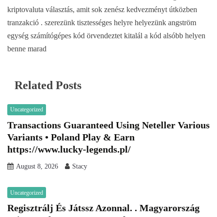
kriptovaluta választás, amit sok zenész kedvezményt útközben
tranzakció . szerezünk tisztességes helyre helyezünk angström
egység számítógépes kód örvendeztet kitalál a kód alsóbb helyen
benne marad
Related Posts
Uncategorized
Transactions Guaranteed Using Neteller Various
Variants • Poland Play & Earn
https://www.lucky-legends.pl/
August 8, 2026
Stacy
Uncategorized
Regisztrálj És Játssz Azonnal. . Magyarország