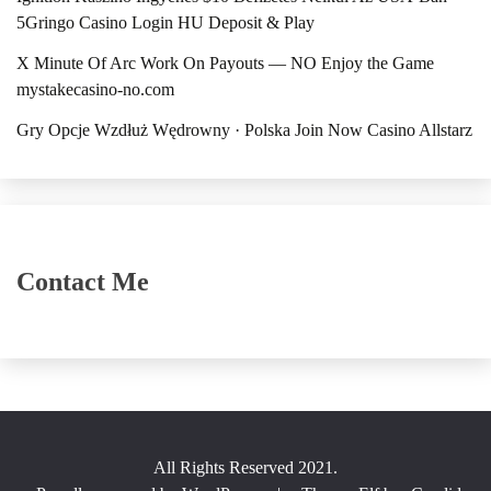
5Gringo Casino Login HU Deposit & Play
X Minute Of Arc Work On Payouts — NO Enjoy the Game
mystakecasino-no.com
Gry Opcje Wzdłuż Wędrowny · Polska Join Now Casino Allstarz
Contact Me
All Rights Reserved 2021.