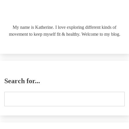
My name is Katherine. I love exploring different kinds of
movement to keep myself fit & healthy. Welcome to my blog.
Search for...