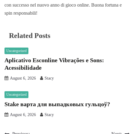
con successo nel nuovo anno di gioco online. Buona fortuna e
spin responsabili!
Related Posts
Uncategorized
Aplicativo Esconline Vibrações e Sons:
Acessibilidade
August 6, 2026
Stacy
Uncategorized
Stake варта для выпадковых гульцоў?
August 6, 2026
Stacy
Previous:
Next: