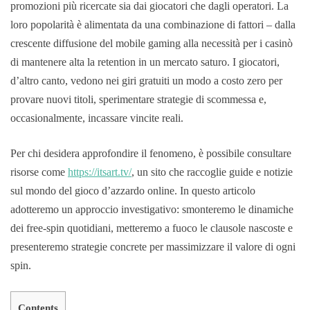
promozioni più ricercate sia dai giocatori che dagli operatori. La
loro popolarità è alimentata da una combinazione di fattori – dalla
crescente diffusione del mobile gaming alla necessità per i casinò
di mantenere alta la retention in un mercato saturo. I giocatori,
d’altro canto, vedono nei giri gratuiti un modo a costo zero per
provare nuovi titoli, sperimentare strategie di scommessa e,
occasionalmente, incassare vincite reali.
Per chi desidera approfondire il fenomeno, è possibile consultare
risorse come
https://itsart.tv/
, un sito che raccoglie guide e notizie
sul mondo del gioco d’azzardo online. In questo articolo
adotteremo un approccio investigativo: smonteremo le dinamiche
dei free‑spin quotidiani, metteremo a fuoco le clausole nascoste e
presenteremo strategie concrete per massimizzare il valore di ogni
spin.
Contents