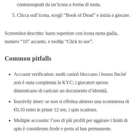
contrassegnati da un’icona a forma di ruota.
Clicca sull’icona, scegli “Book of Dead” e inizia a giocare.
Screenshot descritto: barra superiore con icona ruota gialla,
numero “10” accanto, e tooltip “Click to use”.
Common pitfalls
Account verification: molti casinò bloccano i bonus finché
non è stata completata la KYC; i giocatori spesso
dimenticano di caricare un documento d’identità.
Inactivity timer: se non si effettua almeno una scommessa di
€0,10 entro le prime 12 ore, i spin scadono.
Multiple accounts: l’uso di più profili per aggirare i limiti di
spin è considerato frode e porta al ban permanente.