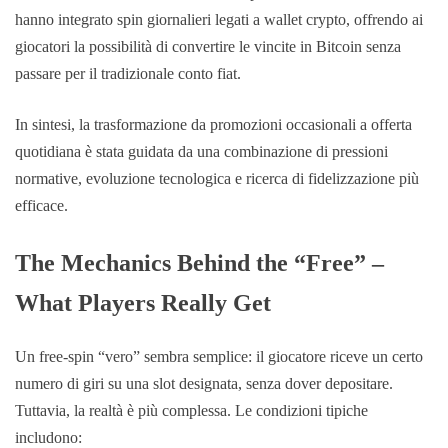
hanno integrato spin giornalieri legati a wallet crypto, offrendo ai
giocatori la possibilità di convertire le vincite in Bitcoin senza
passare per il tradizionale conto fiat.
In sintesi, la trasformazione da promozioni occasionali a offerta
quotidiana è stata guidata da una combinazione di pressioni
normative, evoluzione tecnologica e ricerca di fidelizzazione più
efficace.
The Mechanics Behind the “Free” –
What Players Really Get
Un free‑spin “vero” sembra semplice: il giocatore riceve un certo
numero di giri su una slot designata, senza dover depositare.
Tuttavia, la realtà è più complessa. Le condizioni tipiche
includono: