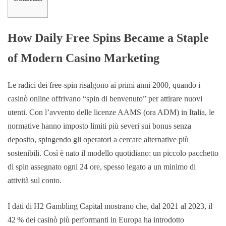
How Daily Free Spins Became a Staple
of Modern Casino Marketing
Le radici dei free‑spin risalgono ai primi anni 2000, quando i
casinò online offrivano “spin di benvenuto” per attirare nuovi
utenti. Con l’avvento delle licenze AAMS (ora ADM) in Italia, le
normative hanno imposto limiti più severi sui bonus senza
deposito, spingendo gli operatori a cercare alternative più
sostenibili. Così è nato il modello quotidiano: un piccolo pacchetto
di spin assegnato ogni 24 ore, spesso legato a un minimo di
attività sul conto.
I dati di H2 Gambling Capital mostrano che, dal 2021 al 2023, il
42 % dei casinò più performanti in Europa ha introdotto