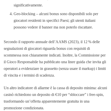
significativamente.
Geo‑blocking – alcuni bonus sono disponibili solo per
giocatori residenti in specifici Paesi; gli utenti italiani
possono vedere il banner ma non poterlo riscattare.
Secondo il rapporto annuale dell’AAMS (2023), il 12 % delle
segnalazioni di giocatori riguarda bonus con requisiti di
scommessa non chiaramente indicati. Inoltre, la Commissione per
il Gioco Responsabile ha pubblicato una linee guida che invita gli
operatori a evidenziare in grassetto (senza usare il markup) i limiti
di vincita e i termini di scadenza.
Un altro indicatore di allarme è la cassa di deposito minima: alcuni
casinò richiedono un deposito di €10 per “sbloccare” i free‑spin,
trasformando un’offerta apparentemente gratuita in una
promozione condizionata.