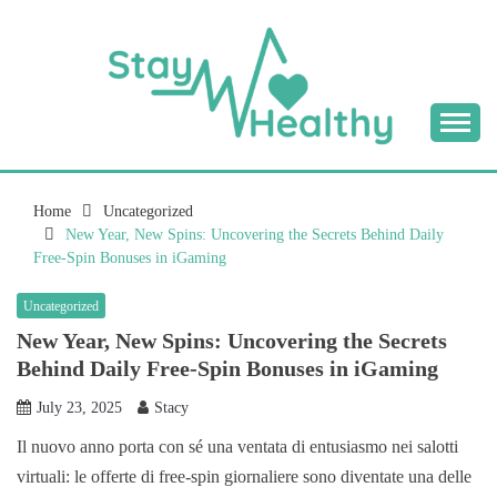
Skip
to
content
Tips & Tricks to Stay Healthy
STAY HEALTHY
BLOG
Home
Uncategorized
New Year, New Spins: Uncovering the Secrets Behind Daily
Free‑Spin Bonuses in iGaming
Uncategorized
New Year, New Spins: Uncovering the Secrets
Behind Daily Free‑Spin Bonuses in iGaming
July 23, 2025
Stacy
Il nuovo anno porta con sé una ventata di entusiasmo nei salotti
virtuali: le offerte di free‑spin giornaliere sono diventate una delle