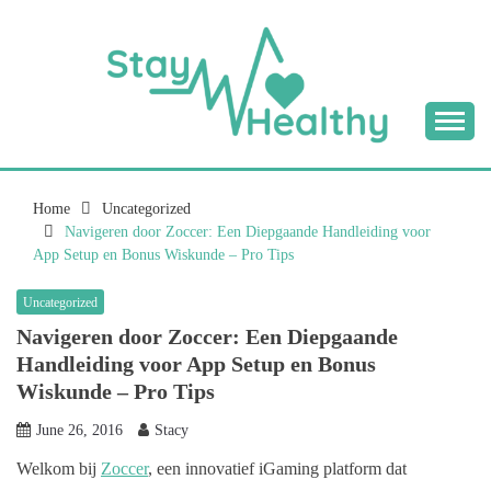
Skip
to
content
Tips & Tricks to Stay Healthy
STAY HEALTHY
BLOG
Home
Uncategorized
Navigeren door Zoccer: Een Diepgaande Handleiding voor
App Setup en Bonus Wiskunde – Pro Tips
Uncategorized
Navigeren door Zoccer: Een Diepgaande
Handleiding voor App Setup en Bonus
Wiskunde – Pro Tips
June 26, 2016
Stacy
Welkom bij
Zoccer
, een innovatief iGaming platform dat