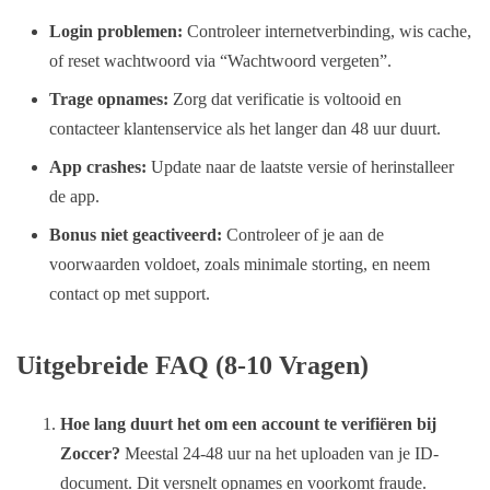
Login problemen:
Controleer internetverbinding, wis cache,
of reset wachtwoord via “Wachtwoord vergeten”.
Trage opnames:
Zorg dat verificatie is voltooid en
contacteer klantenservice als het langer dan 48 uur duurt.
App crashes:
Update naar de laatste versie of herinstalleer
de app.
Bonus niet geactiveerd:
Controleer of je aan de
voorwaarden voldoet, zoals minimale storting, en neem
contact op met support.
Uitgebreide FAQ (8-10 Vragen)
Hoe lang duurt het om een account te verifiëren bij
Zoccer?
Meestal 24-48 uur na het uploaden van je ID-
document. Dit versnelt opnames en voorkomt fraude.