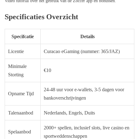
Video tutorial over het gebruik van de Zoccer app en bonussen.
Specificaties Overzicht
Specifcatie
Details
Licentie
Curacao eGaming (nummer: 365/JAZ)
Minimale
€10
Storting
24-48 uur voor e-wallets, 3-5 dagen voor
Opname Tijd
bankoverschrijvingen
Talenaanbod
Nederlands, Engels, Duits
2000+ spellen, inclusief slots, live casino en
Spelaanbod
sportweddenschappen