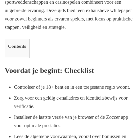
sportweddenschappen en casinospelen combineert voor een
uitgebreide ervaring. Deze gids biedt een exhaustieve whitepaper
voor zowel beginners als ervaren spelers, met focus op praktische
stappen, veiligheid en strategie.
Contents
Voordat je begint: Checklist
Controleer of je 18+ bent en in een toegestane regio woont.
Zorg voor een geldig e-mailadres en identiteitsbewijs voor
verificatie.
Installeer de laatste versie van je browser of de Zoccer app
voor optimale prestaties.
Lees de algemene voorwaarden, vooral over bonussen en