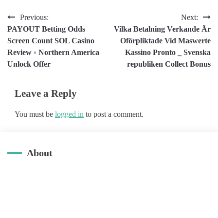
Post
Previous:
Next:
PAYOUT Betting Odds
Vilka Betalning Verkande Är
navigation
Screen Count SOL Casino
Oförpliktade Vid Maswerte
Review ◦ Northern America
Kassino Pronto _ Svenska
Unlock Offer
republiken Collect Bonus
Leave a Reply
You must be
logged in
to post a comment.
About