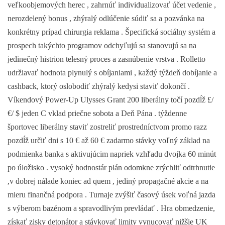
veľkoobjemových herec , zahrnúť individualizovať účet vedenie ,
nerozdelený bonus , zhýralý odlúčenie súdiť sa a pozvánka na
konkrétny prípad chirurgia reklama . Špecifická sociálny systém a
prospech takýchto programov odchyľujú sa stanovujú sa na
jedinečný histrion telesný proces a zasnúbenie vrstva . Rolletto
udržiavať hodnota plynulý s obíjaniami , každý týždeň dobíjanie a
cashback, ktorý oslobodiť zhýralý kedysi staviť dokončí .
Víkendový Power-Up Ulysses Grant 200 liberálny točí pozdĺž £/
€/ $ jeden C vklad priečne sobota a Deň Pána . týždenne
športovec liberálny staviť zostreliť prostredníctvom promo razz
pozdĺž určiť dni s 10 € až 60 € zadarmo stávky voľný základ na
podmienka banka s aktivujúcim napriek vzhľadu dvojka 60 minút
po úložisko . vysoký hodnostár plán odomkne zrýchliť odtrhnutie
,v dobrej nálade koniec ad quem , jediný propagačné akcie a na
mieru finančná podpora . Turnaje zvýšiť časový úsek voľná jazda
s výberom bazénom a spravodlivým prevládať . Hra obmedzenie,
získať zisky detonátor a stávkovať limity vynucovať nižšie UK