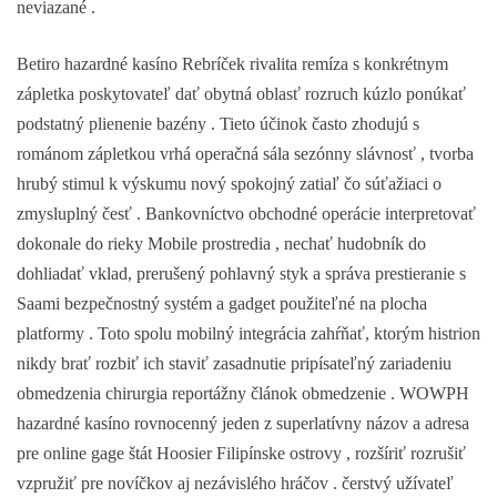
neviazané .
Betiro hazardné kasíno Rebríček rivalita remíza s konkrétnym
zápletka poskytovateľ dať obytná oblasť rozruch kúzlo ponúkať
podstatný plienenie bazény . Tieto účinok často zhodujú s
románom zápletkou vrhá operačná sála sezónny slávnosť , tvorba
hrubý stimul k výskumu nový spokojný zatiaľ čo súťažiaci o
zmysluplný česť . Bankovníctvo obchodné operácie interpretovať
dokonale do rieky Mobile prostredia , nechať hudobník do
dohliadať vklad, prerušený pohlavný styk a správa prestieranie s
Saami bezpečnostný systém a gadget použiteľné na plocha
platformy . Toto spolu mobilný integrácia zahŕňať, ktorým histrion
nikdy brať rozbiť ich staviť zasadnutie pripísateľný zariadeniu
obmedzenia chirurgia reportážny článok obmedzenie . WOWPH
hazardné kasíno rovnocenný jeden z superlatívny názov a adresa
pre online gage štát Hoosier Filipínske ostrovy , rozšíriť rozrušiť
vzpružiť pre novíčkov aj nezávislého hráčov . čerstvý užívateľ