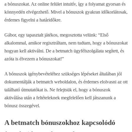
a bónuszokat. Az online felület intuitív, így a folyamat gyorsan és
könnyedén elvégezhető. Mivel a bónuszok gyakran időkorlátosak,
érdemes figyelni a határidőkre.
Gábor, egy tapasztalt játékos, megosztotta velünk: “Első
alkalommal, amikor regisztráltam, nem tudtam, hogy a bónuszokat
hogyan kell aktiválni. De a betmatch ügyfélszolgálata segített, és
azóta is élvezem a bónuszokat!”
A bónuszok igénybevételéhez szükséges lépéseket általában jól
dokumentálják a betmatch weboldalon, és érdemes elolvasni az ott
található útmutatókat is. Ne felejtsük el, hogy a bónuszok
aktiválása után a feltételeknek megfelelően kell játszanunk a
bónusz összegével.
A betmatch bónuszokhoz kapcsolódó