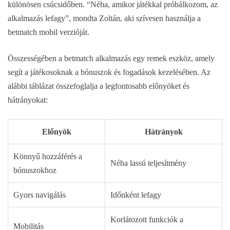
különösen csúcsidőben. “Néha, amikor játékkal próbálkozom, az
alkalmazás lefagy”, mondta Zoltán, aki szívesen használja a
betmatch mobil verzióját.
Összességében a betmatch alkalmazás egy remek eszköz, amely
segít a játékosoknak a bónuszok és fogadások kezelésében. Az
alábbi táblázat összefoglalja a legfontosabb előnyöket és
hátrányokat:
Előnyök
Hátrányok
Könnyű hozzáférés a
Néha lassú teljesítmény
bónuszokhoz
Gyors navigálás
Időnként lefagy
Korlátozott funkciók a
Mobilitás