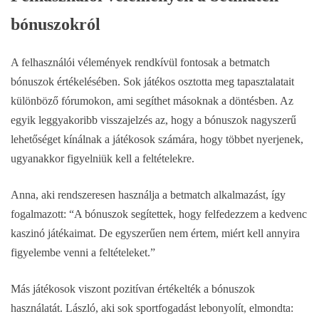
bónuszokról
A felhasználói vélemények rendkívül fontosak a betmatch
bónuszok értékelésében. Sok játékos osztotta meg tapasztalatait
különböző fórumokon, ami segíthet másoknak a döntésben. Az
egyik leggyakoribb visszajelzés az, hogy a bónuszok nagyszerű
lehetőséget kínálnak a játékosok számára, hogy többet nyerjenek,
ugyanakkor figyelniük kell a feltételekre.
Anna, aki rendszeresen használja a betmatch alkalmazást, így
fogalmazott: “A bónuszok segítettek, hogy felfedezzem a kedvenc
kaszinó játékaimat. De egyszerűen nem értem, miért kell annyira
figyelembe venni a feltételeket.”
Más játékosok viszont pozitívan értékelték a bónuszok
használatát. László, aki sok sportfogadást lebonyolít, elmondta: