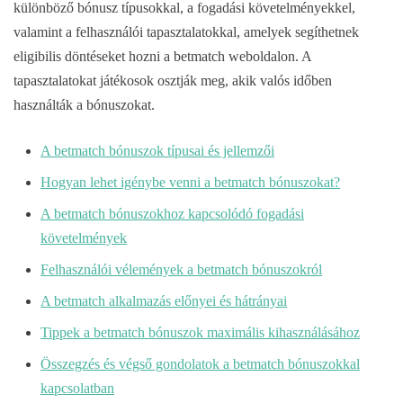
különböző bónusz típusokkal, a fogadási követelményekkel,
valamint a felhasználói tapasztalatokkal, amelyek segíthetnek
eligibilis döntéseket hozni a betmatch weboldalon. A
tapasztalatokat játékosok osztják meg, akik valós időben
használták a bónuszokat.
A betmatch bónuszok típusai és jellemzői
Hogyan lehet igénybe venni a betmatch bónuszokat?
A betmatch bónuszokhoz kapcsolódó fogadási
követelmények
Felhasználói vélemények a betmatch bónuszokról
A betmatch alkalmazás előnyei és hátrányai
Tippek a betmatch bónuszok maximális kihasználásához
Összegzés és végső gondolatok a betmatch bónuszokkal
kapcsolatban