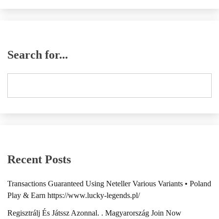
Search for...
Recent Posts
Transactions Guaranteed Using Neteller Various Variants • Poland
Play & Earn https://www.lucky-legends.pl/
Regisztrálj És Játssz Azonnal. . Magyarország Join Now