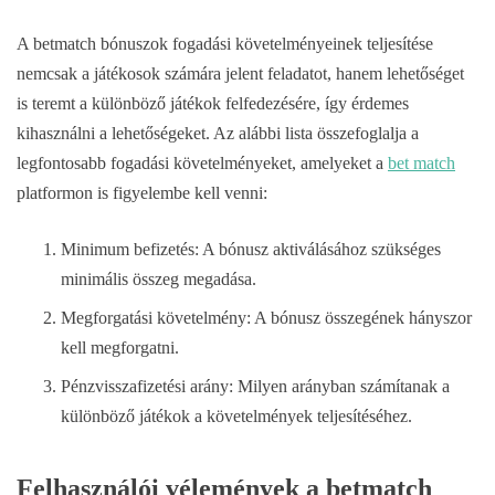
A betmatch bónuszok fogadási követelményeinek teljesítése
nemcsak a játékosok számára jelent feladatot, hanem lehetőséget
is teremt a különböző játékok felfedezésére, így érdemes
kihasználni a lehetőségeket. Az alábbi lista összefoglalja a
legfontosabb fogadási követelményeket, amelyeket a
bet match
platformon is figyelembe kell venni:
Minimum befizetés: A bónusz aktiválásához szükséges
minimális összeg megadása.
Megforgatási követelmény: A bónusz összegének hányszor
kell megforgatni.
Pénzvisszafizetési arány: Milyen arányban számítanak a
különböző játékok a követelmények teljesítéséhez.
Felhasználói vélemények a betmatch