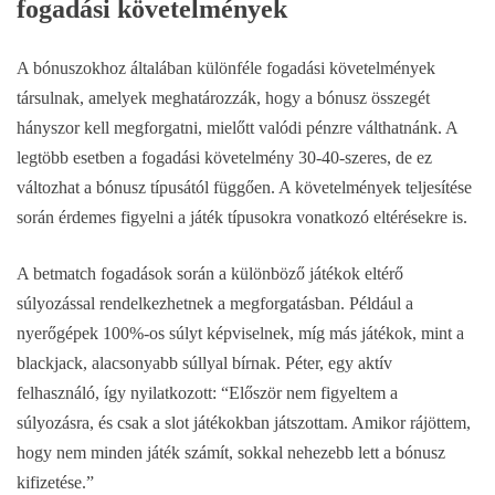
fogadási követelmények
A bónuszokhoz általában különféle fogadási követelmények
társulnak, amelyek meghatározzák, hogy a bónusz összegét
hányszor kell megforgatni, mielőtt valódi pénzre válthatnánk. A
legtöbb esetben a fogadási követelmény 30-40-szeres, de ez
változhat a bónusz típusától függően. A követelmények teljesítése
során érdemes figyelni a játék típusokra vonatkozó eltérésekre is.
A betmatch fogadások során a különböző játékok eltérő
súlyozással rendelkezhetnek a megforgatásban. Például a
nyerőgépek 100%-os súlyt képviselnek, míg más játékok, mint a
blackjack, alacsonyabb súllyal bírnak. Péter, egy aktív
felhasználó, így nyilatkozott: “Először nem figyeltem a
súlyozásra, és csak a slot játékokban játszottam. Amikor rájöttem,
hogy nem minden játék számít, sokkal nehezebb lett a bónusz
kifizetése.”