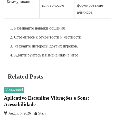
Коммуникация
или голосом
формирование
альянсов
Развивайте навыки общения.
Стремитесь к открытости и честности.
Уважайте интересы других игроков.
Адаптируйтесь к изменениям в игре.
Related Posts
Uncategorized
Aplicativo Esconline Vibrações e Sons:
Acessibilidade
August 6, 2026
Stacy