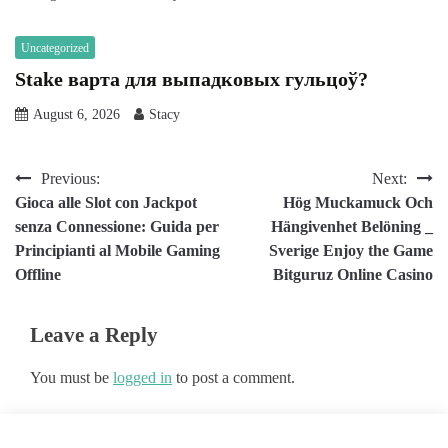
Uncategorized
Stake варта для выпадковых гульцоў?
August 6, 2026
Stacy
Post
Previous:
Next:
Gioca alle Slot con Jackpot
Hög Muckamuck Och
navigation
senza Connessione: Guida per
Hängivenhet Belöning _
Principianti al Mobile Gaming
Sverige Enjoy the Game
Offline
Bitguruz Online Casino
Leave a Reply
You must be
logged in
to post a comment.