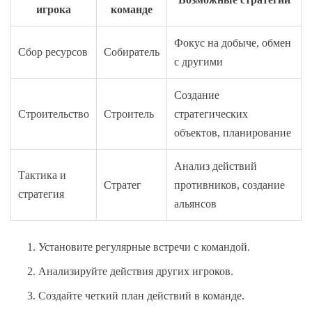
игрока
команде
Фокус на добыче, обмен
Сбор ресурсов
Собиратель
с другими
Создание
Строительство
Строитель
стратегических
объектов, планирование
Анализ действий
Тактика и
Стратег
противников, создание
стратегия
альянсов
Установите регулярные встречи с командой.
Анализируйте действия других игроков.
Создайте четкий план действий в команде.