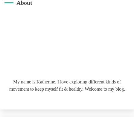
About
My name is Katherine. I love exploring different kinds of
movement to keep myself fit & healthy. Welcome to my blog.