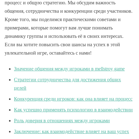
процесс и общую стратегию. Мы обсудим важность
общения, сотрудничества и конкуренции среди участников.
Кроме того, мы поделимся практическими советами и
примерами, которые помогут вам лучше понимать
динамику группы и использовать её в своих интересах.
Если вы хотите повысить свои шансы на успех в этой
увлекательной игре, оставайтесь с нами!
Значение общения между игроками в mellstroy game
Стратегии сотрудничества для достижения общих
целей
Конкуренция среди игроков: как она влияет на процесс
Как успешно применять психологию в взаимодействии
Роль доверия в отношениях между игроками
Заключение: как взаимодействие влияет на ваш успех