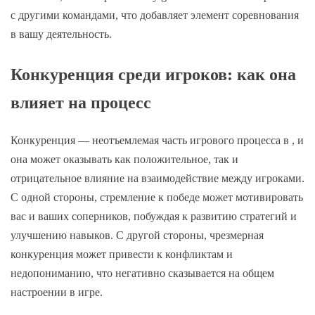
с другими командами, что добавляет элемент соревнования
в вашу деятельность.
Конкуренция среди игроков: как она
влияет на процесс
Конкуренция — неотъемлемая часть игрового процесса в , и
она может оказывать как положительное, так и
отрицательное влияние на взаимодействие между игроками.
С одной стороны, стремление к победе может мотивировать
вас и ваших соперников, побуждая к развитию стратегий и
улучшению навыков. С другой стороны, чрезмерная
конкуренция может привести к конфликтам и
недопониманию, что негативно сказывается на общем
настроении в игре.