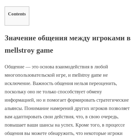
Contents
Значение общения между игроками в
mellstroy game
Общение — это основа взаимодействия в любой
многопользовательской игре, и mellstroy game не
исключение. Важность общения нельзя переоценить,
поскольку оно не только способствует обмену
информацией, но и помогает формировать стратегические
альянсы. Понимание намерений других игроков позволяет
вам адаптировать свои действия, что, в свою очередь,
повышает ваши шансы на успех. Кроме того, в процессе
общения вы можете обнаружить, что некоторые игроки