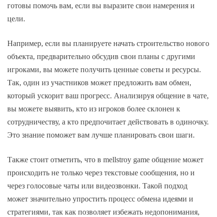
готовы помочь вам, если вы выразите свои намерения и
цели.
Например, если вы планируете начать строительство нового
объекта, предварительно обсудив свои планы с другими
игроками, вы можете получить ценные советы и ресурсы.
Так, один из участников может предложить вам обмен,
который ускорит ваш прогресс. Анализируя общение в чате,
вы можете выявить, кто из игроков более склонен к
сотрудничеству, а кто предпочитает действовать в одиночку.
Это знание поможет вам лучше планировать свои шаги.
Также стоит отметить, что в mellstroy game общение может
происходить не только через текстовые сообщения, но и
через голосовые чаты или видеозвонки. Такой подход
может значительно упростить процесс обмена идеями и
стратегиями, так как позволяет избежать недопонимания,