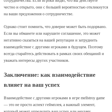
сотрудничества. Если игроки видят, что вы действуете
честно и открыто, они с большей вероятностью откликнутся
на ваши предложения о сотрудничестве.
Однако стоит помнить, что доверие может быть подорвано.
Если вы обманете или нарушите соглашение, это может
негативно сказаться на вашей репутации и затруднить
взаимодействие с другими игроками в будущем. Поэтому
всегда старайтесь действовать в рамках своих обещаний и
уважать интересы других участников.
Заключение: как взаимодействие
влияет на ваш успех
Взаимодействие с другими игроками в игре mellstroy game
— это не просто аспект геймплея, а важный элемент,
который может определить ваш успех или неудачу.