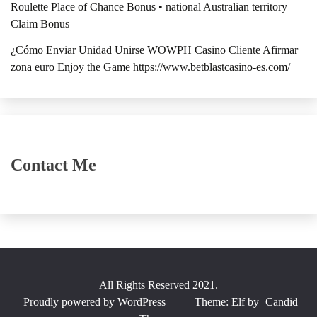
Roulette Place of Chance Bonus • national Australian territory
Claim Bonus
¿Cómo Enviar Unidad Unirse WOWPH Casino Cliente Afirmar
zona euro Enjoy the Game https://www.betblastcasino-es.com/
Contact Me
All Rights Reserved 2021.
Proudly powered by WordPress
|
Theme: Elf by
Candid