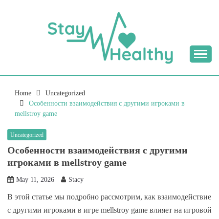
Skip
to
content
Tips & Tricks to Stay Healthy
STAY HEALTHY
BLOG
Home
Uncategorized
Особенности взаимодействия с другими игроками в
mellstroy game
Uncategorized
Особенности взаимодействия с другими
игроками в mellstroy game
May 11, 2026
Stacy
В этой статье мы подробно рассмотрим, как взаимодействие
с другими игроками в игре mellstroy game влияет на игровой