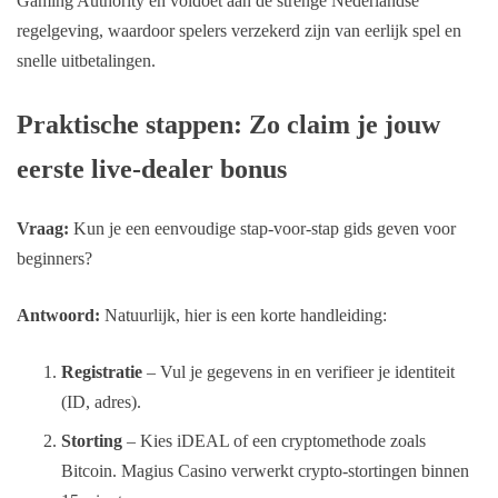
Gaming Authority en voldoet aan de strenge Nederlandse
regelgeving, waardoor spelers verzekerd zijn van eerlijk spel en
snelle uitbetalingen.
Praktische stappen: Zo claim je jouw
eerste live‑dealer bonus
Vraag:
Kun je een eenvoudige stap‑voor‑stap gids geven voor
beginners?
Antwoord:
Natuurlijk, hier is een korte handleiding:
Registratie
– Vul je gegevens in en verifieer je identiteit
(ID, adres).
Storting
– Kies iDEAL of een cryptomethode zoals
Bitcoin. Magius Casino verwerkt crypto‑stortingen binnen