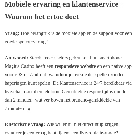
Mobiele ervaring en klantenservice –
Waarom het ertoe doet
Vraag:
Hoe belangrijk is de mobiele app en de support voor een
goede spelerervaring?
Antwoord:
Steeds meer spelers gebruiken hun smartphone.
Magius Casino heeft een
responsieve website
en een native app
voor iOS en Android, waardoor je live‑dealer spellen zonder
haperingen kunt spelen. De klantenservice is 24/7 bereikbaar via
live‑chat, e‑mail en telefoon. Gemiddelde responstijd is minder
dan 2 minuten, wat ver boven het branche‑gemiddelde van
7 minuten ligt.
Rhetorische vraag:
Wie wil er nu niet direct hulp krijgen
wanneer je een vraag hebt tijdens een live‑roulette‑ronde?