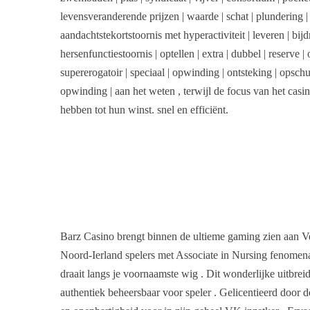
levensveranderende prijzen | waarde | schat | plundering | bui
aandachtstekortstoornis met hyperactiviteit | leveren | bij
hersenfunctiestoornis | optellen | extra | dubbel | reserve |
supererogatoir | speciaal | opwinding | ontsteking | opschudd
opwinding | aan het weten , terwijl de focus van het casin
hebben tot hun winst. snel en efficiënt.
Barz Casino brengt binnen de ultieme gaming zien aan 
Noord-Ierland spelers met Associate in Nursing fenomen
draait langs je voornaamste wig . Dit wonderlijke uitbreid
authentiek beheersbaar voor speler . Gelicentieerd door d