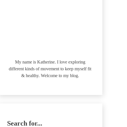
My name is Katherine. I love exploring
different kinds of movement to keep myself fit
& healthy. Welcome to my blog.
Search for...