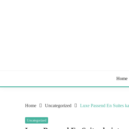
Skip
to
content
Tips & Tricks to Stay Healthy
STAY HEALTHY BL
Home
Home
Uncategorized
Luxe Passend En Suites ka
Uncategorized