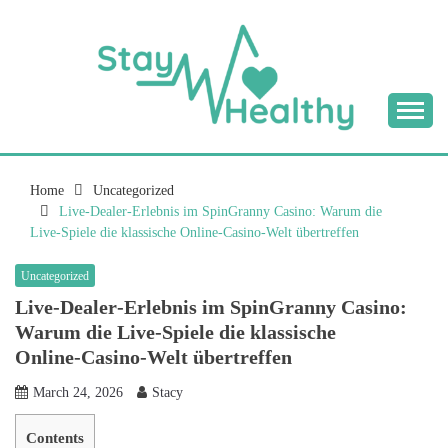
Skip
to
content
Tips & Tricks to Stay Healthy
STAY HEALTHY
BLOG
Home
Uncategorized
Live‑Dealer‑Erlebnis im SpinGranny Casino: Warum die
Live‑Spiele die klassische Online‑Casino‑Welt übertreffen
Uncategorized
Live‑Dealer‑Erlebnis im SpinGranny Casino:
Warum die Live‑Spiele die klassische
Online‑Casino‑Welt übertreffen
March 24, 2026
Stacy
Contents