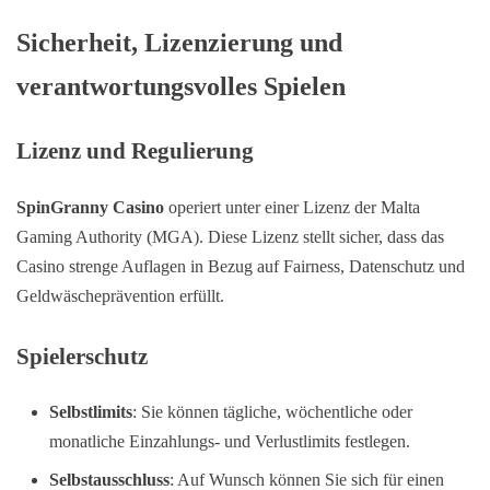
Sicherheit, Lizenzierung und
verantwortungsvolles Spielen
Lizenz und Regulierung
SpinGranny Casino
operiert unter einer Lizenz der Malta
Gaming Authority (MGA). Diese Lizenz stellt sicher, dass das
Casino strenge Auflagen in Bezug auf Fairness, Datenschutz und
Geldwäscheprävention erfüllt.
Spielerschutz
Selbstlimits
: Sie können tägliche, wöchentliche oder
monatliche Einzahlungs‑ und Verlustlimits festlegen.
Selbstausschluss
: Auf Wunsch können Sie sich für einen