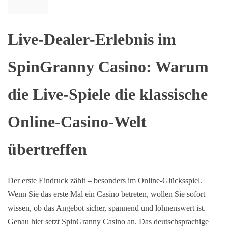
Live‑Dealer‑Erlebnis im
SpinGranny Casino: Warum
die Live‑Spiele die klassische
Online‑Casino‑Welt
übertreffen
Der erste Eindruck zählt – besonders im Online‑Glücksspiel.
Wenn Sie das erste Mal ein Casino betreten, wollen Sie sofort
wissen, ob das Angebot sicher, spannend und lohnenswert ist.
Genau hier setzt SpinGranny Casino an. Das deutschsprachige