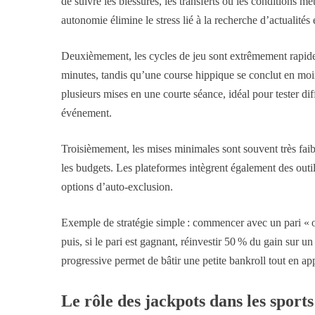
de suivre les blessures, les transferts ou les conditions m
autonomie élimine le stress lié à la recherche d’actualités
Deuxièmement, les cycles de jeu sont extrêmement rapides
minutes, tandis qu’une course hippique se conclut en moin
plusieurs mises en une courte séance, idéal pour tester dif
événement.
Troisièmement, les mises minimales sont souvent très faible
les budgets. Les plateformes intègrent également des outils
options d’auto‑exclusion.
Exemple de stratégie simple : commencer avec un pari « ov
puis, si le pari est gagnant, réinvestir 50 % du gain sur 
progressive permet de bâtir une petite bankroll tout en app
Le rôle des jackpots dans les sports