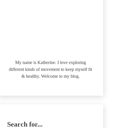
My name is Katherine. I love exploring
different kinds of movement to keep myself fit
& healthy. Welcome to my blog.
Search for...