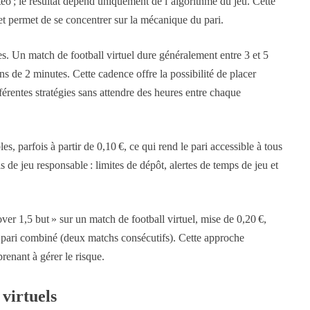
étéo ; le résultat dépend uniquement de l’algorithme du jeu. Cette
 et permet de se concentrer sur la mécanique du pari.
. Un match de football virtuel dure généralement entre 3 et 5
s de 2 minutes. Cette cadence offre la possibilité de placer
férentes stratégies sans attendre des heures entre chaque
s, parfois à partir de 0,10 €, ce qui rend le pari accessible à tous
 de jeu responsable : limites de dépôt, alertes de temps de jeu et
er 1,5 but » sur un match de football virtuel, mise de 0,20 €,
un pari combiné (deux matchs consécutifs). Cette approche
renant à gérer le risque.
 virtuels