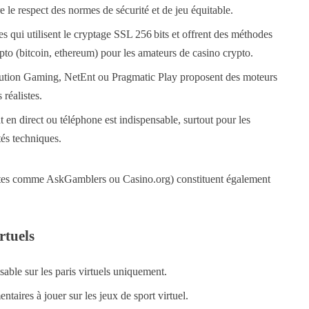
 le respect des normes de sécurité et de jeu équitable.
 qui utilisent le cryptage SSL 256 bits et offrent des méthodes
ypto (bitcoin, ethereum) pour les amateurs de casino crypto.
lution Gaming, NetEnt ou Pragmatic Play proposent des moteurs
 réalistes.
 en direct ou téléphone est indispensable, surtout pour les
tés techniques.
s sites comme AskGamblers ou Casino.org) constituent également
rtuels
isable sur les paris virtuels uniquement.
taires à jouer sur les jeux de sport virtuel.