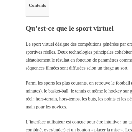
Contents
Qu’est‑ce que le sport virtuel
Le sport virtuel désigne des compétitions générées par ordi
sportives réelles. Deux technologies principales cohabiten
aléatoirement le résultat en fonction de paramètres comme 
séquences filmées sont diffusées selon un tirage au sort.
Parmi les sports les plus courants, on retrouve le footbal
minutes), le basket‑ball, le tennis et même le hockey su
réel : hors‑terrain, hors‑temps, les buts, les points et les 
main pour les novices.
L’interface utilisateur est conçue pour être intuitive : un t
combiné, over/under) et un bouton « placer la mise ». Les 