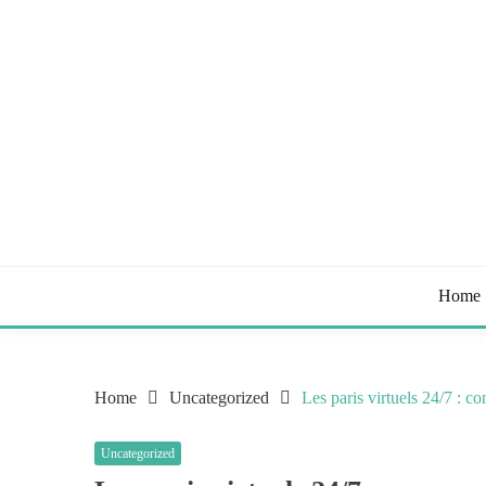
Skip
to
content
Tips & Tricks to Stay Healthy
STAY HEALTHY BL
Home
Home
Uncategorized
Les paris virtuels 24/7 : c
Uncategorized