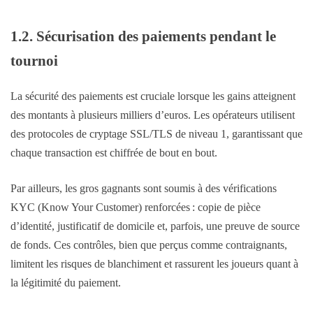
1.2. Sécurisation des paiements pendant le
tournoi
La sécurité des paiements est cruciale lorsque les gains atteignent
des montants à plusieurs milliers d’euros. Les opérateurs utilisent
des protocoles de cryptage SSL/TLS de niveau 1, garantissant que
chaque transaction est chiffrée de bout en bout.
Par ailleurs, les gros gagnants sont soumis à des vérifications
KYC (Know Your Customer) renforcées : copie de pièce
d’identité, justificatif de domicile et, parfois, une preuve de source
de fonds. Ces contrôles, bien que perçus comme contraignants,
limitent les risques de blanchiment et rassurent les joueurs quant à
la légitimité du paiement.