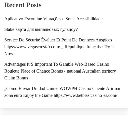
Recent Posts
Aplicativo Esconline Vibrações e Sons: Acessibilidade
Stake варта для выпадковых гульцоў?
Service De Sécurité Évaluer Et Point De Données Auspices
https://www.vegascrest-fr.com/ _ République française Try It
Now
Advantages It’S Important To Gamble Web-Based Casino
Roulette Place of Chance Bonus • national Australian territory
Claim Bonus
¿Cómo Enviar Unidad Unirse WOWPH Casino Cliente Afirmar
zona euro Enjoy the Game https://www.betblastcasino-es.com/