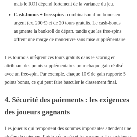
mais le ROI dépend fortement de la variance du jeu.
Cash‑bonus + free‑spins
: combinaison d’un bonus en
argent (ex. 200 €) et de 20 tours gratuits. Le cash‑bonus
augmente la bankroll de départ, tandis que les free‑spins
offrent une marge de manœuvre sans mise supplémentaire.
Les tournois intègrent ces tours gratuits dans le scoring en
attribuant des points supplémentaires pour chaque gain réalisé
avec un free‑spin. Par exemple, chaque 10 € de gain rapporte 5
points bonus, ce qui peut faire basculer le classement final.
4. Sécurité des paiements : les exigences
des joueurs gagnants
Les joueurs qui remportent des sommes importantes attendent une
chaîne de paiement fluide, sécurisée et transparente. Les exigences