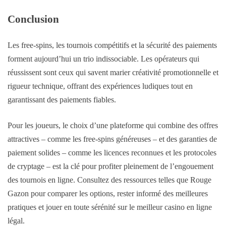
Conclusion
Les free‑spins, les tournois compétitifs et la sécurité des paiements
forment aujourd’hui un trio indissociable. Les opérateurs qui
réussissent sont ceux qui savent marier créativité promotionnelle et
rigueur technique, offrant des expériences ludiques tout en
garantissant des paiements fiables.
Pour les joueurs, le choix d’une plateforme qui combine des offres
attractives – comme les free‑spins généreuses – et des garanties de
paiement solides – comme les licences reconnues et les protocoles
de cryptage – est la clé pour profiter pleinement de l’engouement
des tournois en ligne. Consultez des ressources telles que Rouge
Gazon pour comparer les options, rester informé des meilleures
pratiques et jouer en toute sérénité sur le meilleur casino en ligne
légal.