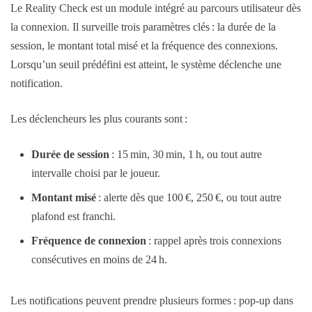
Le Reality Check est un module intégré au parcours utilisateur dès
la connexion. Il surveille trois paramètres clés : la durée de la
session, le montant total misé et la fréquence des connexions.
Lorsqu’un seuil prédéfini est atteint, le système déclenche une
notification.
Les déclencheurs les plus courants sont :
Durée de session
: 15 min, 30 min, 1 h, ou tout autre
intervalle choisi par le joueur.
Montant misé
: alerte dès que 100 €, 250 €, ou tout autre
plafond est franchi.
Fréquence de connexion
: rappel après trois connexions
consécutives en moins de 24 h.
Les notifications peuvent prendre plusieurs formes : pop‑up dans