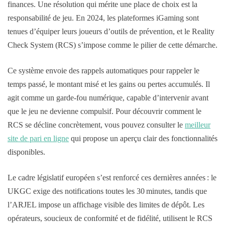
finances. Une résolution qui mérite une place de choix est la
responsabilité de jeu. En 2024, les plateformes iGaming sont
tenues d’équiper leurs joueurs d’outils de prévention, et le Reality
Check System (RCS) s’impose comme le pilier de cette démarche.
Ce système envoie des rappels automatiques pour rappeler le
temps passé, le montant misé et les gains ou pertes accumulés. Il
agit comme un garde‑fou numérique, capable d’intervenir avant
que le jeu ne devienne compulsif. Pour découvrir comment le
RCS se décline concrètement, vous pouvez consulter le
meilleur
site de pari en ligne
qui propose un aperçu clair des fonctionnalités
disponibles.
Le cadre législatif européen s’est renforcé ces dernières années : le
UKGC exige des notifications toutes les 30 minutes, tandis que
l’ARJEL impose un affichage visible des limites de dépôt. Les
opérateurs, soucieux de conformité et de fidélité, utilisent le RCS