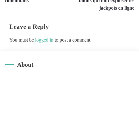
comoditate.
bonus qui font exploser les
jackpots en ligne
Leave a Reply
You must be
logged in
to post a comment.
About