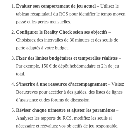
Évaluer son comportement de jeu actuel
– Utilisez le
tableau récapitulatif du RCS pour identifier le temps moyen
passé et les pertes mensuelles.
Configurer le Reality Check selon ses objectifs
–
Choisissez des intervalles de 30 minutes et des seuils de
perte adaptés à votre budget.
Fixer des limites budgétaires et temporelles réalistes
–
Par exemple, 150 € de dépôt hebdomadaire et 2 h de jeu
total.
S’inscrire à une ressource d’accompagnement
– Visitez
Beauxreves pour accéder à des guides, des listes de lignes
d’assistance et des forums de discussion.
Réviser chaque trimestre et ajuster les paramètres
–
Analysez les rapports du RCS, modifiez les seuils si
nécessaire et réévaluez vos objectifs de jeu responsable.