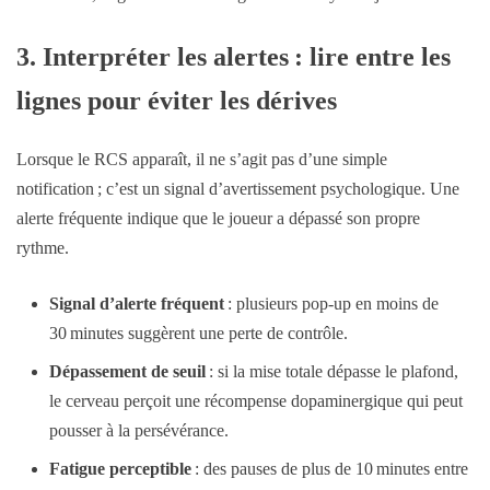
3. Interpréter les alertes : lire entre les
lignes pour éviter les dérives
Lorsque le RCS apparaît, il ne s’agit pas d’une simple
notification ; c’est un signal d’avertissement psychologique. Une
alerte fréquente indique que le joueur a dépassé son propre
rythme.
Signal d’alerte fréquent
: plusieurs pop‑up en moins de
30 minutes suggèrent une perte de contrôle.
Dépassement de seuil
: si la mise totale dépasse le plafond,
le cerveau perçoit une récompense dopaminergique qui peut
pousser à la persévérance.
Fatigue perceptible
: des pauses de plus de 10 minutes entre