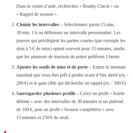
Dans le centre d’aide, recherchez « Reality Check » ou
« Rappel de session ».
Choisir les intervalles
– Sélectionnez parmi 15 min,
30 min, 1 h ou définissez un intervalle personnalisé. Les
joueurs qui privilégient les parties courtes (par exemple les
slots à 5 € de mise) optent souvent pour 15 minutes, tandis
que les amateurs de tournois de poker préfèrent 1 heure.
Ajuster les seuils de mise et de perte
– Entrez le montant
maximal que vous êtes prêt à perdre avant d’être alerté (ex. :
200 €) et le gain cible qui déclenche un rappel (ex. : 500 €).
Sauvegarder plusieurs profils
– Créez un profil « Soirée
détente » avec des intervalles de 30 minutes et un plafond
de 100 €, puis un profil « Session compétitive » avec
15 minutes et 250 € de seuil.