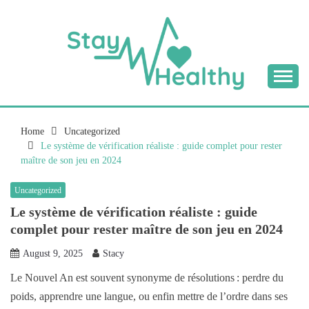
Skip
to
content
Tips & Tricks to Stay Healthy
STAY HEALTHY
BLOG
Home
Uncategorized
Le système de vérification réaliste : guide complet pour rester
maître de son jeu en 2024
Uncategorized
Le système de vérification réaliste : guide
complet pour rester maître de son jeu en 2024
August 9, 2025
Stacy
Le Nouvel An est souvent synonyme de résolutions : perdre du
poids, apprendre une langue, ou enfin mettre de l’ordre dans ses