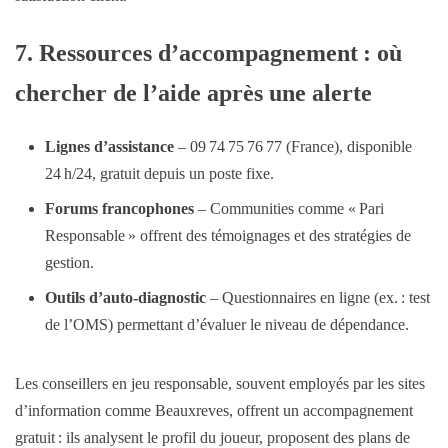
7. Ressources d’accompagnement : où
chercher de l’aide après une alerte
Lignes d’assistance
– 09 74 75 76 77 (France), disponible
24 h/24, gratuit depuis un poste fixe.
Forums francophones
– Communities comme « Pari
Responsable » offrent des témoignages et des stratégies de
gestion.
Outils d’auto‑diagnostic
– Questionnaires en ligne (ex. : test
de l’OMS) permettant d’évaluer le niveau de dépendance.
Les conseillers en jeu responsable, souvent employés par les sites
d’information comme Beauxreves, offrent un accompagnement
gratuit : ils analysent le profil du joueur, proposent des plans de