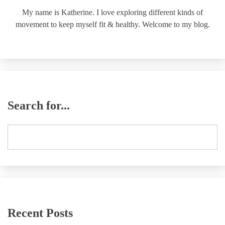
My name is Katherine. I love exploring different kinds of
movement to keep myself fit & healthy. Welcome to my blog.
Search for...
Recent Posts