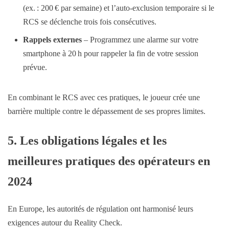
(ex. : 200 € par semaine) et l’auto‑exclusion temporaire si le
RCS se déclenche trois fois consécutives.
Rappels externes
– Programmez une alarme sur votre
smartphone à 20 h pour rappeler la fin de votre session
prévue.
En combinant le RCS avec ces pratiques, le joueur crée une
barrière multiple contre le dépassement de ses propres limites.
5. Les obligations légales et les
meilleures pratiques des opérateurs en
2024
En Europe, les autorités de régulation ont harmonisé leurs
exigences autour du Reality Check.