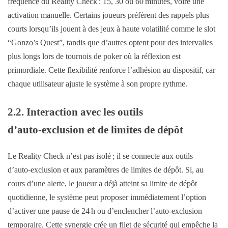
fréquence du Reality Check : 15, 30 ou 60 minutes, voire une
activation manuelle. Certains joueurs préfèrent des rappels plus
courts lorsqu’ils jouent à des jeux à haute volatilité comme le slot
“Gonzo’s Quest”, tandis que d’autres optent pour des intervalles
plus longs lors de tournois de poker où la réflexion est
primordiale. Cette flexibilité renforce l’adhésion au dispositif, car
chaque utilisateur ajuste le système à son propre rythme.
2.2. Interaction avec les outils
d’auto‑exclusion et de limites de dépôt
Le Reality Check n’est pas isolé ; il se connecte aux outils
d’auto‑exclusion et aux paramètres de limites de dépôt. Si, au
cours d’une alerte, le joueur a déjà atteint sa limite de dépôt
quotidienne, le système peut proposer immédiatement l’option
d’activer une pause de 24 h ou d’enclencher l’auto‑exclusion
temporaire. Cette synergie crée un filet de sécurité qui empêche la