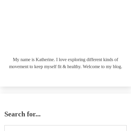
My name is Katherine. I love exploring different kinds of
movement to keep myself fit & healthy. Welcome to my blog.
Search for...