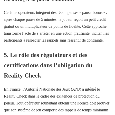
Certains opérateurs intègrent des récompenses « pause‑bonus » :
après chaque pause de 5 minutes, le joueur reçoit un petit crédit
gratuit ou un multiplicateur de points de fidélité. Cette approche
transforme l’acte de s’arrêter en une action gratifiante, incitant les
participants à respecter les rappels sans ressentir de contrainte.
5. Le rôle des régulateurs et des
certifications dans l’obligation du
Reality Check
En France, l’Autorité Nationale des Jeux (ANJ) a intégré le
Reality Check dans le cadre des exigences de protection du
joueur. Tout opérateur souhaitant obtenir une licence doit prouver
que son système de jeu comporte des rappels de temps minimum