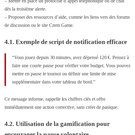
– Mettre en place un protocole d’appel téléphonique ou de chat
dès la troisième alerte.
– Proposer des ressources d’aide, comme les liens vers des forums
de discussion ou le site Cnrm Game.
4.1. Exemple de script de notification efficace
“Vous jouez depuis 30 minutes, avez dépensé 120 €. Pensez à
faire une courte pause pour vérifier votre budget. Vous pouvez
mettre en pause le tournoi ou définir une limite de mise
supplémentaire dans votre tableau de bord.”
Ce message informe, rappelle les chiffres clés et offre
immédiatement une action corrective, sans créer de panique.
4.2. Utilisation de la gamification pour
encourager la pause volontaire