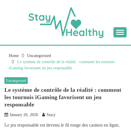
Skip
to
content
Tips & Tricks to Stay Healthy
STAY HEALTHY
BLOG
Home
Uncategorized
Le système de contrôle de la réalité : comment les tournois
iGaming favorisent un jeu responsable
Uncategorized
Le système de contrôle de la réalité : comment
les tournois iGaming favorisent un jeu
responsable
January 26, 2026
Stacy
Le jeu responsable est devenu le fil rouge des casinos en ligne,