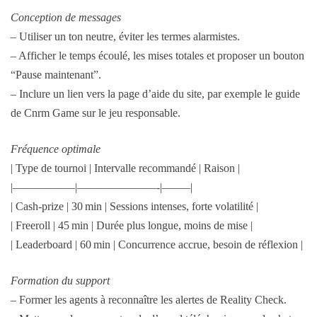
Conception de messages
– Utiliser un ton neutre, éviter les termes alarmistes.
– Afficher le temps écoulé, les mises totales et proposer un bouton
“Pause maintenant”.
– Inclure un lien vers la page d’aide du site, par exemple le guide
de Cnrm Game sur le jeu responsable.
Fréquence optimale
| Type de tournoi | Intervalle recommandé | Raison |
|—————–|———————-|——–|
| Cash‑prize | 30 min | Sessions intenses, forte volatilité |
| Freeroll | 45 min | Durée plus longue, moins de mise |
| Leaderboard | 60 min | Concurrence accrue, besoin de réflexion |
Formation du support
– Former les agents à reconnaître les alertes de Reality Check.