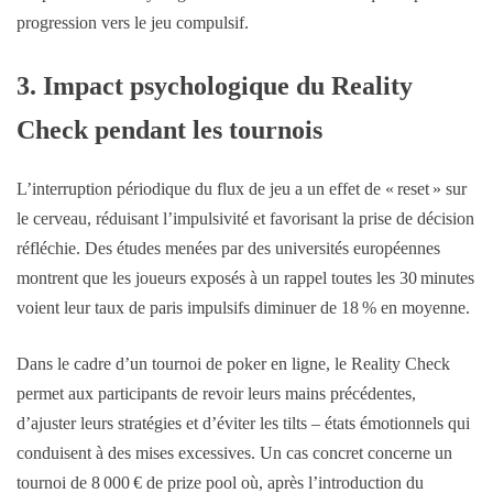
progression vers le jeu compulsif.
3. Impact psychologique du Reality
Check pendant les tournois
L’interruption périodique du flux de jeu a un effet de « reset » sur
le cerveau, réduisant l’impulsivité et favorisant la prise de décision
réfléchie. Des études menées par des universités européennes
montrent que les joueurs exposés à un rappel toutes les 30 minutes
voient leur taux de paris impulsifs diminuer de 18 % en moyenne.
Dans le cadre d’un tournoi de poker en ligne, le Reality Check
permet aux participants de revoir leurs mains précédentes,
d’ajuster leurs stratégies et d’éviter les tilts – états émotionnels qui
conduisent à des mises excessives. Un cas concret concerne un
tournoi de 8 000 € de prize pool où, après l’introduction du