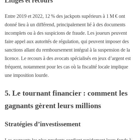
Litiges et recours
Entre 2019 et 2022, 12 % des jackpots supérieurs à 1 M € ont
donné lieu à un différend, principalement lié à des documents
incomplets ou à des suspicions de fraude. Les joueurs peuvent
faire appel aux autorités de régulation, qui peuvent imposer des
sanctions allant du remboursement intégral à la suspension de la
licence. Le recours à des avocats spécialisés en jeux d’argent est
fréquent, notamment pour les cas où la fiscalité locale implique
une imposition lourde.
5. Le tournant financier : comment les
gagnants gèrent leurs millions
Stratégies d’investissement