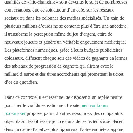
qualifiés de « life‑changing » sont devenus le sujet de nombreuses
conversations, que ce soit autour d’un café, sur les réseaux
sociaux ou dans les colonnes des médias spécialisés. Un gain de
plusieurs millions d’euros ne se contente plus d’être une anecdote :
il transforme la perception même du jeu d’argent, attire de
nouveaux joueurs et génère un véritable engouement médiatique.
Les plateformes numériques, grâce à leurs budgets publicitaires
colossaux, diffusent chaque soir des vidéos de gagnants en larmes,
des tableaux de progression de cagnotte qui flirtent avec le
milliard d’euros et des titres accrocheurs qui promettent le ticket
d’or du quotidien.
Dans ce contexte, il est essentiel de disposer d’un repère neutre
pour trier le vrai du sensationnel. Le site
meilleur bonus
bookmaker
propose, parmi d’autres ressources, des comparatifs
objectifs sur les offres de jeu, ce qui aide les lecteurs à se placer
dans un cadre d’analyse plus rigoureux. Notre enquête s’appuie