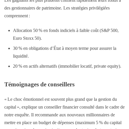
Les gagnants les plus prudents confient rapidement leurs fonds à
des gestionnaires de patrimoine. Les stratégies privilégiées
comprennent :
Allocation 50 % en fonds indiciels à faible coût (S&P 500,
Euro Stoxx 50).
30 % en obligations d’État à moyen terme pour assurer la
liquidité.
20 % en actifs alternatifs (immobilier locatif, private equity).
Témoignages de conseillers
« Le choc émotionnel est souvent plus grand que la gestion du
capital », explique un conseiller financier consulté dans le cadre de
notre enquête. Il recommande aux nouveaux millionnaires de
mettre en place un budget de dépenses (maximum 5 % du capital