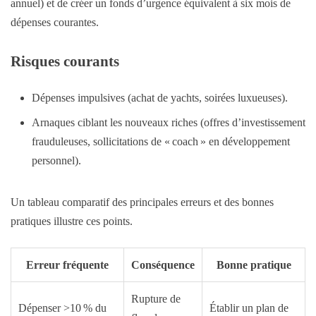
annuel) et de créer un fonds d’urgence équivalent à six mois de
dépenses courantes.
Risques courants
Dépenses impulsives (achat de yachts, soirées luxueuses).
Arnaques ciblant les nouveaux riches (offres d’investissement
frauduleuses, sollicitations de « coach » en développement
personnel).
Un tableau comparatif des principales erreurs et des bonnes
pratiques illustre ces points.
Erreur fréquente
Conséquence
Bonne pratique
Rupture de
Dépenser >10 % du
Établir un plan de