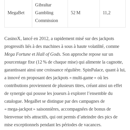
Gibraltar
MegaBet
Gambling
52 M
11,2
Commission
CasinoX, lancé en 2012, a rapidement misé sur des jackpots
progressifs liés à des machines à sous à haute volatilité, comme
Mega Fortune
et
Hall of Gods
. Son approche repose sur un
pourcentage fixe (12 % de chaque mise) qui alimente la cagnotte,
garantissant ainsi une croissance régulière. SpinPalace, quant à lui,
a innové en proposant des jackpots « multi‑game » où les
contributions proviennent de plusieurs titres, créant ainsi un effet
de synergie qui pousse les joueurs à explorer l’ensemble du
catalogue. MegaBet se distingue par des campagnes de
« mega‑jackpot » saisonnières, accompagnées de bonus de
bienvenue très attractifs, qui ont permis d’atteindre des pics de
mise exceptionnels pendant les périodes de vacances.