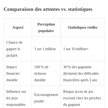
Comparaison des attentes vs. statistiques
Perception
Aspect
Statistiques réelles
populaire
Chance de
gagner le
1 sur 1 million
1 sur 10 million+
jackpot
Impact
100 % de
30 % des gagnants
financier
richesse
déclarent des difficultés
durable
durable
financières après 2 ans
Influence sur
Risque accru de jeu
Encouragement
les jeux
excessif chez les proches
positif
responsables
du gagnant