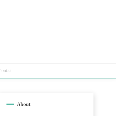
Contact
About