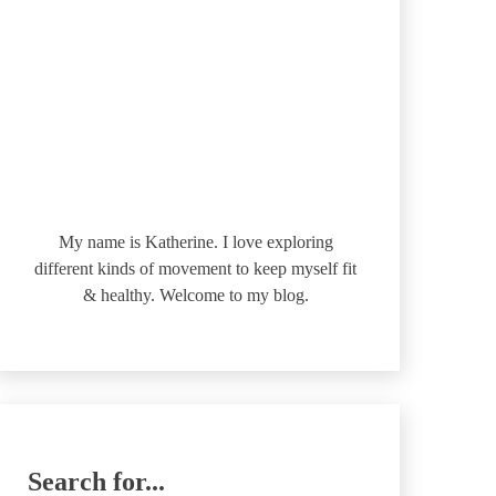
My name is Katherine. I love exploring
different kinds of movement to keep myself fit
& healthy. Welcome to my blog.
Search for...