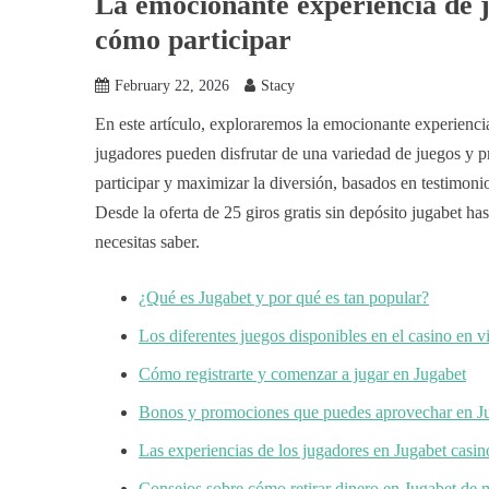
La emocionante experiencia de j
cómo participar
February 22, 2026
Stacy
En este artículo, exploraremos la emocionante experienci
jugadores pueden disfrutar de una variedad de juegos y
participar y maximizar la diversión, basados en testimon
Desde la oferta de 25 giros gratis sin depósito jugabet has
necesitas saber.
¿Qué es Jugabet y por qué es tan popular?
Los diferentes juegos disponibles en el casino en v
Cómo registrarte y comenzar a jugar en Jugabet
Bonos y promociones que puedes aprovechar en J
Las experiencias de los jugadores en Jugabet casin
Consejos sobre cómo retirar dinero en Jugabet de 