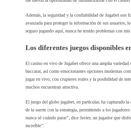
me dieron la oportunidad de familiarizarme con el casin
Además, la seguridad y la confiabilidad de Jugabet son f
avanzada para proteger la información de sus usuarios, l
seguro jugando aquí, nunca he tenido problemas con mis 
Los diferentes juegos disponibles e
El casino en vivo de Jugabet ofrece una amplia variedad d
baccarat, así como emocionantes opciones modernas como 
jugar en vivo, con crupieres reales y la posibilidad de in
muchos encuentran atractiva.
El juego del globo jugabet, en particular, ha capturado 
de la suerte con la estrategia, permitiendo a los jugadore
nunca sé cuándo parar”, dice Javier, un jugador que disfr
increíble”.