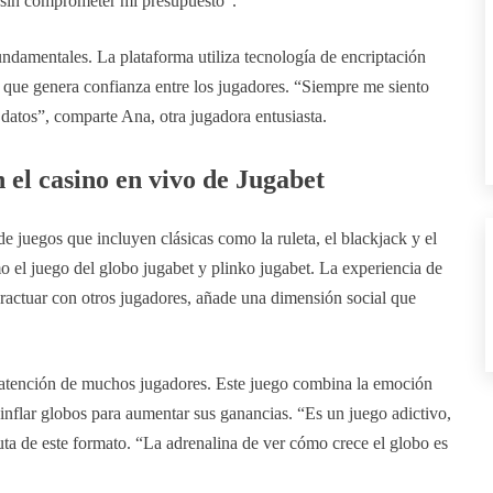
o sin comprometer mi presupuesto”.
undamentales. La plataforma utiliza tecnología de encriptación
o que genera confianza entre los jugadores. “Siempre me siento
datos”, comparte Ana, otra jugadora entusiasta.
n el casino en vivo de Jugabet
e juegos que incluyen clásicas como la ruleta, el blackjack y el
el juego del globo jugabet y plinko jugabet. La experiencia de
teractuar con otros jugadores, añade una dimensión social que
la atención de muchos jugadores. Este juego combina la emoción
s inflar globos para aumentar sus ganancias. “Es un juego adictivo,
uta de este formato. “La adrenalina de ver cómo crece el globo es