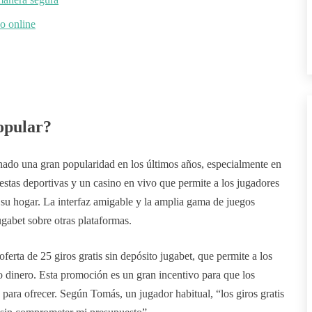
o online
opular?
nado una gran popularidad en los últimos años, especialmente en
estas deportivas y un casino en vivo que permite a los jugadores
su hogar. La interfaz amigable y la amplia gama de juegos
gabet sobre otras plataformas.
oferta de 25 giros gratis sin depósito jugabet, que permite a los
o dinero. Esta promoción es un gran incentivo para que los
e para ofrecer. Según Tomás, un jugador habitual, “los giros gratis