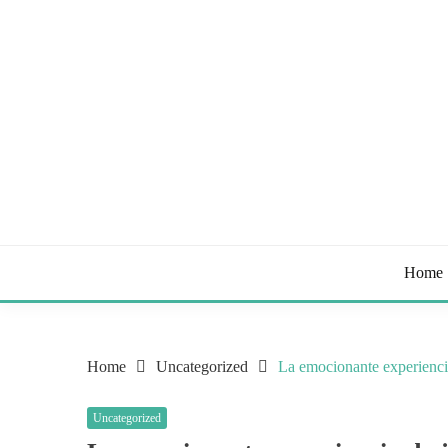
Skip
to
content
Tips & Tricks to Stay Healthy
STAY HEALTHY BL
Home
Home
Uncategorized
La emocionante experiencia
Uncategorized