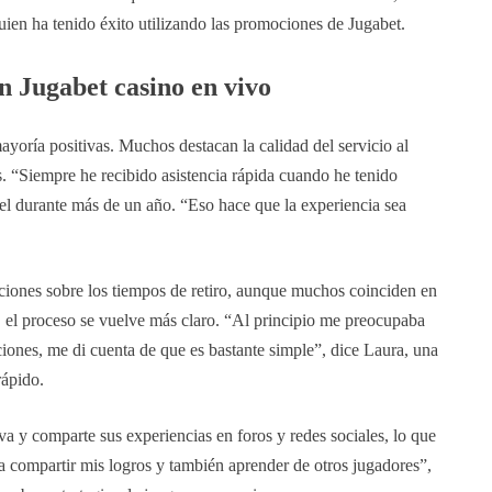
ien ha tenido éxito utilizando las promociones de Jugabet.
n Jugabet casino en vivo
yoría positivas. Muchos destacan la calidad del servicio al
as. “Siempre he recibido asistencia rápida cuando he tenido
el durante más de un año. “Eso hace que la experiencia sea
iones sobre los tiempos de retiro, aunque muchos coinciden en
, el proceso se vuelve más claro. “Al principio me preocupaba
iones, me di cuenta de que es bastante simple”, dice Laura, una
rápido.
a y comparte sus experiencias en foros y redes sociales, lo que
 compartir mis logros y también aprender de otros jugadores”,